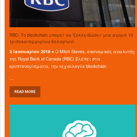
RBC: Το blockchain μπορεί να 'ξεκλειδώσει' μια αγορά 10
τρισεκατομμυρίων δολαρίων!
3 Ιανουαρίου 2018 ♦
Ο Mitch Steves, οικονομικός αναλυτής
της Royal Bank of Canada (RBC) βλέπει στα
κρυπτονομίσματα, την τεχνολογία blockchain
…
READ MORE