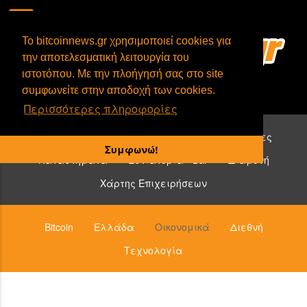
To bitcoinnews.gr χρησιμοποιεί cookies για
την αποτελεσματική λειτουργία του
ιστοτόπου. Με την πλοήγησή σας στο site
συμφωνείτε στην αποδοχή των cookies.
Περισσότερες πληροφορίες
Επιχειρήσεις που δέχονται bitcoin:
Υπηρεσίες
Συμφωνώ!
Καταστήματα
Εστιατόρια - Bar
Διαμονή
Χάρτης Επιχειρήσεων
Bitcoin
Ελλάδα
Οικονομικά
Διεθνή
Τεχνολογία