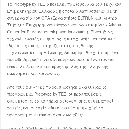
Το Prototype by TEE αποτελεί πρωτοβουλία του Τεχνικού
Επιμελητηρίου Ελλάδας η οποία αναπτύσσεται με τη
συνεργασία του ΟΠΑ (Εργαστήριο ELTRUN και Κέντρο
Στήριξης Επιχειρηματικότητας και Καινοτομίας - Athens
Center for Entrepreneurship and Innovation). Είναι ένας
τεχνοδικτυακός (ψηφιακός) επιταχυντής καινοτόμων
ιδεών, τις οποίες στηρίζει στο επίπεδο της
τεχνογνωσίας, οργάνωσης, διοίκησης, διαχείρισης και
προώθησης, ώστε να υλοποιηθούν όσο το δυνατόν πιο
αποτελεσματικά και προς όφελος της ελληνικής
οικονομίας και κοινωνίας.
Από τους ομιλητές παρουσιάστηκε αναλυτικά το
πρόγραμμα, Prototype by TEE, οι προϋποθέσεις
συμμετοχής, τα κριτήρια αξιολόγησης, οι θεματικοί
τομείς, και οι τρείς κύκλοι που θα εξελιχθεί το
πρόγραμμα, οι οποίοι έχουν ως εξής:
-Φάση Α' (Call to Action), 12 - 30 Σεπτεμβρίου 2017, κατά