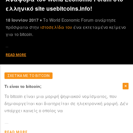
ελληνικό site usebitcoins.info!
18 Ιουνίου 2017 ♦
Το World Economic Forum ανάρτησε
πρόσφατα στην
ιστοσελίδα του
ένα εκτεταμένο κείμενο
για το bitcoin.
…
READ MORE
ΣΧΕΤΙΚΑ ΜΕ ΤΟ BITCOIN
Τι είναι το bitcoin;
To bitcoin είναι μια μορφή ψηφιακού νομίσματος, που
δημιουργείται και διατηρείται σε ηλεκτρονική μορφή. Δέν
υπάρχει κανείς ο οποίος να
…
READ MORE