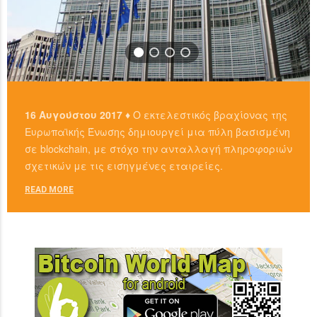
16 Αυγούστου 2017 ♦
Ο εκτελεστικός βραχίονας της
Ευρωπαϊκής Ένωσης δημιουργεί μια πύλη βασισμένη
σε blockchain, με στόχο την ανταλλαγή πληροφοριών
σχετικών με τις εισηγμένες εταιρείες.
READ MORE