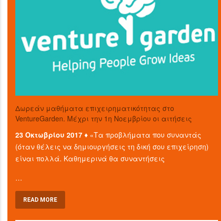
Δωρεάν μαθήματα επιχειρηματικότητας στο
VentureGarden. Μέχρι την 1η Νοεμβρίου οι αιτήσεις
23 Οκτωβρίου 2017 ♦
«Τα προβλήματα που συναντάς
(όταν θέλεις να δημιουργήσεις τη δική σου επιχείρηση)
είναι πολλά. Καθημερινά θα συναντήσεις
…
READ MORE