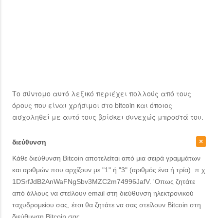
Το σύντομο αυτό λεξικό περιέχει πολλούς από τους
όρους που είναι χρήσιμοι στο bitcoin και όποιος
ασχοληθεί με αυτό τους βρίσκει συνεχώς μπροστά του.
διεύθυνση
Κάθε διεύθυνση Bitcoin αποτελείται από μια σειρά γραμμάτων
και αριθμών που αρχίζουν με "1" ή "3" (αριθμός ένα ή τρία). π.χ
1DSrfJdB2AnWaFNgSbv3MZC2m74996JafV. 'Οπως ζητάτε
από άλλους να στείλουν email στη διεύθυνση ηλεκτρονικού
ταχυδρομείου σας, έτσι θα ζητάτε να σας στείλουν Bitcoin στη
διεύθυνση Bitcoin σας.