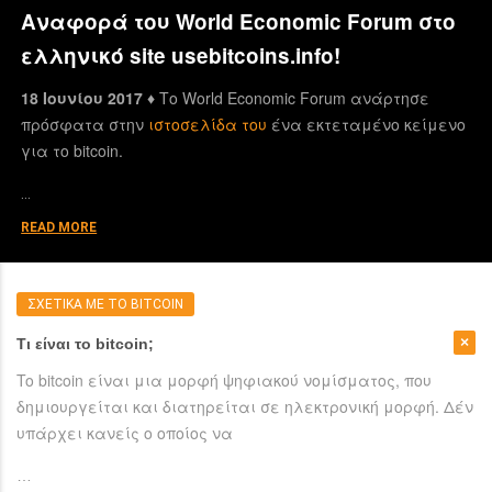
Αναφορά του World Economic Forum στο
ελληνικό site usebitcoins.info!
18 Ιουνίου 2017 ♦
Το World Economic Forum ανάρτησε
πρόσφατα στην
ιστοσελίδα του
ένα εκτεταμένο κείμενο
για το bitcoin.
…
READ MORE
ΣΧΕΤΙΚΑ ΜΕ ΤΟ BITCOIN
Τι είναι το bitcoin;
To bitcoin είναι μια μορφή ψηφιακού νομίσματος, που
δημιουργείται και διατηρείται σε ηλεκτρονική μορφή. Δέν
υπάρχει κανείς ο οποίος να
…