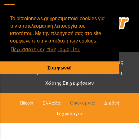
To bitcoinnews.gr χρησιμοποιεί cookies για
την αποτελεσματική λειτουργία του
ιστοτόπου. Με την πλοήγησή σας στο site
συμφωνείτε στην αποδοχή των cookies.
Περισσότερες πληροφορίες
Επιχειρήσεις που δέχονται bitcoin:
Υπηρεσίες
Συμφωνώ!
Καταστήματα
Εστιατόρια - Bar
Διαμονή
Χάρτης Επιχειρήσεων
Bitcoin
Ελλάδα
Οικονομικά
Διεθνή
Τεχνολογία