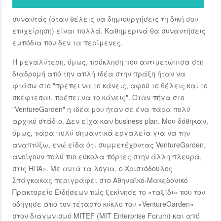
συναντάς (όταν θέλεις να δημιουργήσεις τη δική σου
επιχείρηση) είναι πολλά. Καθημερινά θα συναντήσεις
εμπόδια που δεν τα περίμενες.
Η μεγαλύτερη, όμως, πρόκληση που αντιμετώπισα στη
διαδρομή από την απλή ιδέα στην πράξη ήταν να
φτάσω στο "πρέπει να το κάνεις, αφού το θέλεις και το
σκέφτεσαι, πρέπει να το κάνεις". Όταν πήγα στο
"VentureGarden" η ιδέα μου ήταν σε ένα πάρα πολύ
αρχικό στάδιο. Δεν είχα καν business plan. Μου δόθηκαν,
όμως, πάρα πολύ σημαντικά εργαλεία για να την
αναπτύξω, ενώ είδα ότι συμμετέχοντας VentureGarden,
ανοίγουν πολύ πιο εύκολα πόρτες στην άλλη πλευρά,
στις ΗΠΑ». Με αυτά τα λόγια, ο Χριστόδουλος
Σπάγκακας περιγράφει στο Αθηναϊκό-Μακεδονικό
Πρακτορείο Ειδήσεων πώς ξεκίνησε το «ταξίδι» που τον
οδήγησε από τον τέταρτο κύκλο του «VentureGarden»
στον διαγωνισμό MITEF (MIT Enterprise Forum) και από