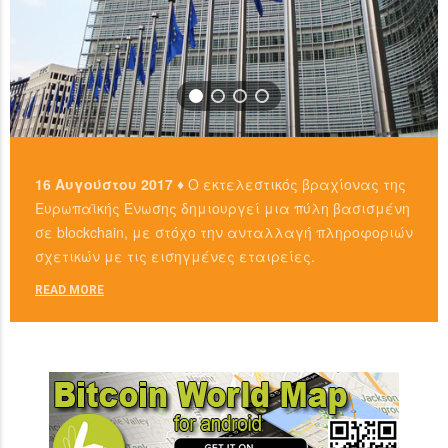
16 Αυγούστου 2017 ♦
Ο εκτελεστικός βραχίονας της
Ευρωπαϊκής Ένωσης δημιουργεί μια πύλη βασισμένη
σε blockchain, με στόχο την ανταλλαγή πληροφοριών
σχετικών με τις εισηγμένες εταιρείες.
READ MORE