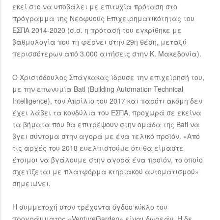
εκεί στο να υποβάλει με επιτυχία πρόταση στο
πρόγραμμα της Νεοφυούς Επιχειρηματικότητας του
ΕΣΠΑ 2014-2020 (σ.σ. η πρότασή του εγκρίθηκε με
βαθμολογία που τη φέρνει στην 29η θέση, μεταξύ
περισσότερων από 3.000 αιτήσεις στην Κ. Μακεδονία).
Ο Χριστόδουλος Σπάγκακας ίδρυσε την επιχείρησή του,
με την επωνυμία Batl (Building Automation Technical
Intelligence), τον Απρίλιο του 2017 και παρότι ακόμη δεν
έχει λάβει τα κονδύλια του ΕΣΠΑ, προχωρά σε εκείνα
τα βήματα που θα επιτρέψουν στην ομάδα της Batl να
βγει σύντομα στην αγορά με ένα τελικό προϊόν. «Από
τις αρχές του 2018 ευελπιστούμε ότι θα είμαστε
έτοιμοι να βγάλουμε στην αγορά ένα προϊόν, το οποίο
σχετίζεται με πλατφόρμα κτηριακού αυτοματισμού»
σημειώνει.
Η συμμετοχή στον τρέχοντα όγδοο κύκλο του
προγράμματος «VentureGarden» είναι δωρεάν. Η δε