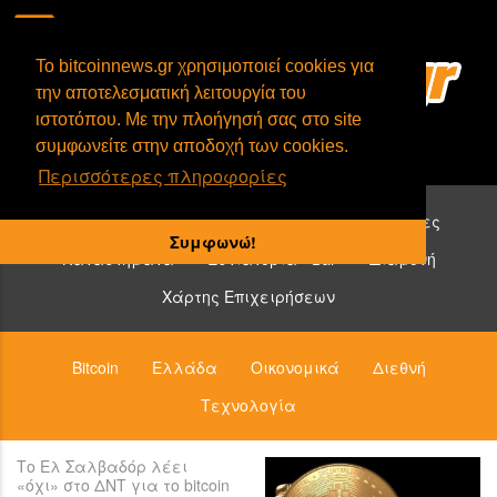
To bitcoinnews.gr χρησιμοποιεί cookies για
την αποτελεσματική λειτουργία του
ιστοτόπου. Με την πλοήγησή σας στο site
συμφωνείτε στην αποδοχή των cookies.
Περισσότερες πληροφορίες
Επιχειρήσεις που δέχονται bitcoin:
Υπηρεσίες
Συμφωνώ!
Καταστήματα
Εστιατόρια - Bar
Διαμονή
Χάρτης Επιχειρήσεων
Bitcoin
Ελλάδα
Οικονομικά
Διεθνή
Τεχνολογία
Το Ελ Σαλβαδόρ λέει
«όχι» στο ΔΝΤ για το bitcoin