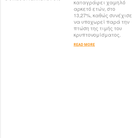
καταγράφει χαμηλό
δίκτυο του bitcoin ξεπέρασε
αρκετό ετών, στο
αυτόν της American Express
13,27%, καθώς συνέχισε
να υποχωρεί παρά την
Τι σημαίνει για την αγορά
πτώση της τιμής του
η αύξηση της δυσκολίας
κρυπτονομίσματος.
εξόρυξης bitcoin σε
ιστορικό υψηλό
READ MORE
Mike McGlone: Το bitcoin θα
ξεχωρίσει από το "κοπάδι"
των κρυπτονομισμάτων το
2022
Michael Saylor: Γιατί πέφτει
η αγορά
κρυπτονομισμάτων