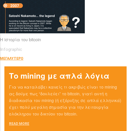
H iστορία του bitcoin
Infographic
ΜΕΓΑΛΥΤΕΡΟ
Το mining με απλά λόγια
Για να καταλάβει κανείς τι ακριβώς είναι το mining
ας δούμε πως “δουλεύει” το bitcoin, γιατί αυτή η
διαδικασία του mining (ή εξόρυξης σε απλά ελληνικά)
έχει πολύ μεγάλη σημασία για την λειτουργία
ολόκληρου του δικτύου του bitcoin.
READ MORE