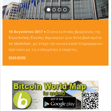
16 Αυγούστου 2017 ♦
Ο εκτελεστικός βραχίονας της
Ευρωπαϊκής Ένωσης δημιουργεί μια πύλη βασισμένη
σε blockchain, με στόχο την ανταλλαγή πληροφοριών
σχετικών με τις εισηγμένες εταιρείες.
READ MORE