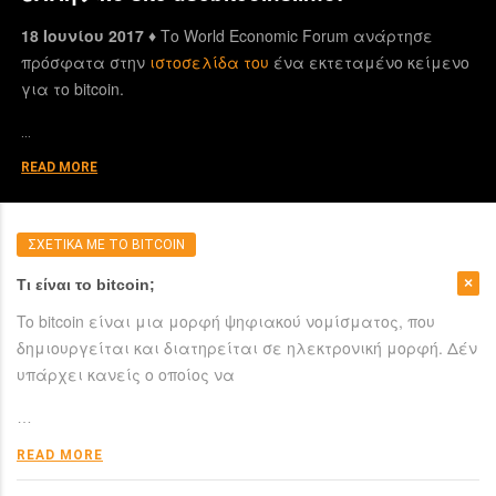
18 Ιουνίου 2017 ♦
Το World Economic Forum ανάρτησε
πρόσφατα στην
ιστοσελίδα του
ένα εκτεταμένο κείμενο
για το bitcoin.
…
READ MORE
ΣΧΕΤΙΚΑ ΜΕ ΤΟ BITCOIN
Τι είναι το bitcoin;
To bitcoin είναι μια μορφή ψηφιακού νομίσματος, που
δημιουργείται και διατηρείται σε ηλεκτρονική μορφή. Δέν
υπάρχει κανείς ο οποίος να
…
READ MORE