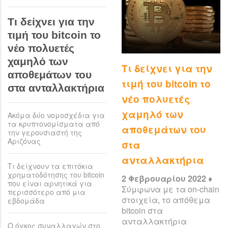
Τι δείχνει για την
τιμή του bitcoin το
νέο πολυετές
χαμηλό των
Το Ελ Σαλβαδόρ
Τι δείχνει για την
αποθεμάτων του
λέει «όχι» στο ΔΝΤ
τιμή του bitcoin το
στα ανταλλακτήρια
για το bitcoin
νέο πολυετές
χαμηλό των
Ακόμα δύο νομοσχέδια για
3 Φεβρουαρίου 2022 ♦
τα κρυπτονομίσματα από
«Κανένας διεθνής
αποθεμάτων του
την γερουσιαστή της
οργανισμός δεν
Αριζόνας
στα
πρόκειται να μας
ανταλλακτήρια
αναγκάσει να κάνουμε
Τι δείχνουν τα επιτόκια
κάτι που δεν θέλουμε»
χρηματοδότησης του bitcoin
2 Φεβρουαρίου 2022 ♦
δήλωσε «οργισμένος» ο
που είναι αρνητικά για
Σύμφωνα με τα on-chain
υπουργός Οικονομικών
περισσότερο από μια
στοιχεία, το απόθεμα
εβδομάδα
της χώρας.
bitcoin στα
ανταλλακτήρια
READ MORE
Ο όγκος συναλλαγών στο