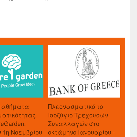
μαθήματα
Πλεονασματικό το
ματικότητας
Ισοζύγιο Τρεχουσών
reGarden.
Συναλλαγών στο
ν 1η Νοεμβρίου
οκτάμηνο Ιανουαρίου -