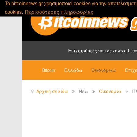
To bitcoinnews.gr χρησιμοποιεί cookies για την αποτελεσμα
Περισσότερες πληροφορίες
cookies.
Επιχειρήσεις που δέχονται bitco
Bitcoin
Ελλάδα
Οικονομικά
Επιχε
Αρχική σελίδα
Νέα
Οικονομία
Π