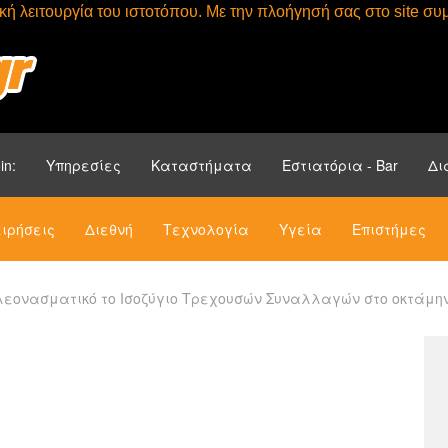
τική λειτουργία του ιστοτόπου. Με την πλοήγησή σας στο site 
Αρχική
Ενότητ
in:
Υπηρεσίες
Καταστήματα
Εστιατόρια - Bar
Δι
ιρήσεις
Διεθνή
Τεχνολογία
Υγεία
Επιστήμες
λεονασματικό το Ισοζύγιο Τρεχουσών Συναλλαγών στο οκτάμηνο