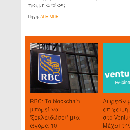
προς μη κατοίκους.
Πηγή:
ΑΠΕ-ΜΠΕ
RBC: Το blockchain
Δωρεάν 
μπορεί να
επιχειρη
'ξεκλειδώσει' μια
στο Ventu
αγορά 10
Μέχρι τη