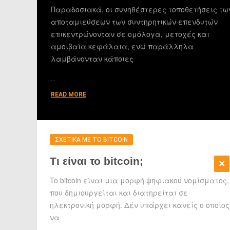
Παραδοσιακά, οι συνηθέστερες τοποθετήσεις τω
αποταμιεύσεων των συντηρητικών επενδυτών
επικεντρώνονταν σε ομόλογα, μετοχές και
αμοιβαία κεφάλαια, ενώ παράλληλα
λαμβάνονταν κάποιες
…
READ MORE
ΣΧΕΤΙΚΑ ΜΕ ΤΟ BITCOIN
Τι είναι το bitcoin;
To bitcoin είναι μια μορφή ψηφιακού νομίσματος,
που δημιουργείται και διατηρείται σε
ηλεκτρονική μορφή. Δέν υπάρχει κανείς ο οποίος
να