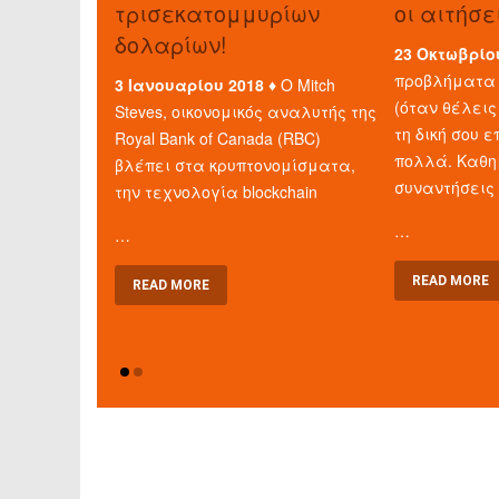
τρισεκατομμυρίων
οι αιτήσε
δολαρίων!
23 Οκτωβρίο
προβλήματα 
3 Ιανουαρίου 2018 ♦
Ο Mitch
(όταν θέλεις
Steves, οικονομικός αναλυτής της
τη δική σου ε
Royal Bank of Canada (RBC)
πολλά. Καθη
βλέπει στα κρυπτονομίσματα,
συναντήσεις
την τεχνολογία blockchain
…
…
READ MORE
READ MORE