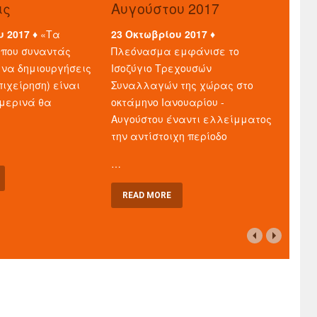
ις
Αυγούστου 2017
υ 2017 ♦
«Τα
23 Οκτωβρίου 2017 ♦
που συναντάς
Πλεόνασμα εμφάνισε το
 να δημιουργήσεις
Ισοζύγιο Τρεχουσών
πιχείρηση) είναι
Συναλλαγών της χώρας στο
μερινά θα
οκτάμηνο Ιανουαρίου -
Αυγούστου έναντι ελλείμματος
την αντίστοιχη περίοδο
…
READ MORE