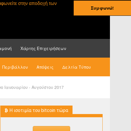
συμφωνείτε στην αποδοχή των
Συμφωνώ!
ες
Οδηγοί
Νέα
αμονή
Χάρτης Επιχειρήσεων
Περιβάλλον
Απόψεις
Δελτία Τύπου
 Ιανουαρίου - Αυγούστου 2017
H ισοτιμία του bitcoin τώρα