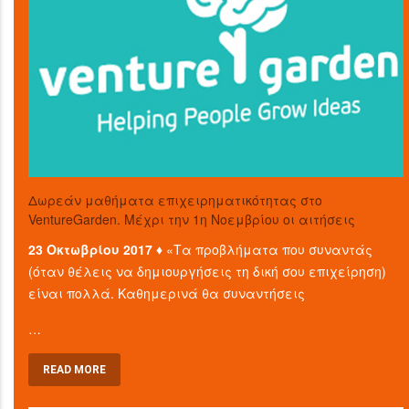
Δωρεάν μαθήματα επιχειρηματικότητας στο
VentureGarden. Μέχρι την 1η Νοεμβρίου οι αιτήσεις
23 Οκτωβρίου 2017 ♦
«Τα προβλήματα που συναντάς
(όταν θέλεις να δημιουργήσεις τη δική σου επιχείρηση)
είναι πολλά. Καθημερινά θα συναντήσεις
…
READ MORE