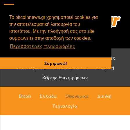
To bitcoinnews.gr χρησιμοποιεί cookies για
την αποτελεσματική λειτουργία του
ιστοτόπου. Με την πλοήγησή σας στο site
συμφωνείτε στην αποδοχή των cookies.
Περισσότερες πληροφορίες
Επιχειρήσεις που δέχονται bitcoin:
Υπηρεσίες
Συμφωνώ!
Καταστήματα
Εστιατόρια - Bar
Διαμονή
Χάρτης Επιχειρήσεων
Bitcoin
Ελλάδα
Οικονομικά
Διεθνή
Τεχνολογία