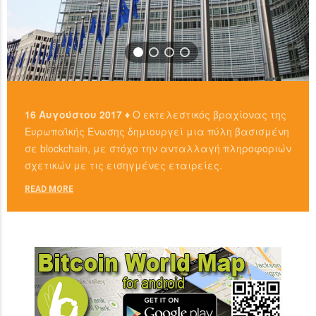
16 Αυγούστου 2017 ♦
Ο εκτελεστικός βραχίονας της
Ευρωπαϊκής Ένωσης δημιουργεί μια πύλη βασισμένη
σε blockchain, με στόχο την ανταλλαγή πληροφοριών
σχετικών με τις εισηγμένες εταιρείες.
READ MORE