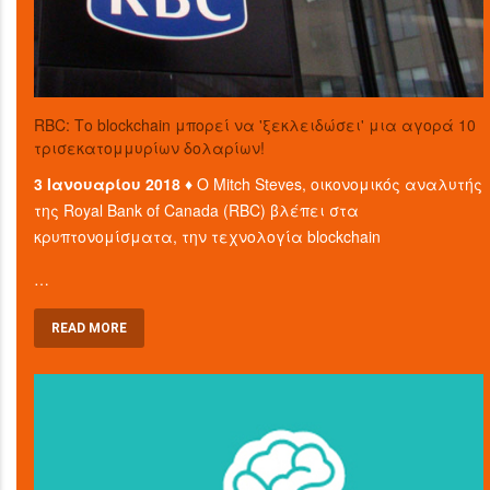
RBC: Το blockchain μπορεί να 'ξεκλειδώσει' μια αγορά 10
τρισεκατομμυρίων δολαρίων!
3 Ιανουαρίου 2018 ♦
Ο Mitch Steves, οικονομικός αναλυτής
της Royal Bank of Canada (RBC) βλέπει στα
κρυπτονομίσματα, την τεχνολογία blockchain
…
READ MORE