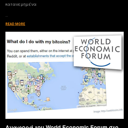
κατανεμημένα
…
READ MORE
Αναφορά του World Economic Forum στο