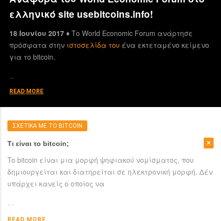
ελληνικό site usebitcoins.info!
18 Ιουνίου 2017 ♦
Το World Economic Forum ανάρτησε
πρόσφατα στην
ιστοσελίδα του
ένα εκτεταμένο κείμενο
για το bitcoin.
…
READ MORE
ΣΧΕΤΙΚΑ ΜΕ ΤΟ BITCOIN
Τι είναι το bitcoin;
To bitcoin είναι μια μορφή ψηφιακού νομίσματος, που
δημιουργείται και διατηρείται σε ηλεκτρονική μορφή. Δέν
υπάρχει κανείς ο οποίος να
…
READ MORE