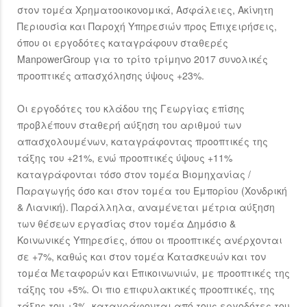
στον τομέα Χρηματοοικονομικά, Ασφάλειες, Ακίνητη
Περιουσία και Παροχή Υπηρεσιών προς Επιχειρήσεις,
όπου οι εργοδότες καταγράφουν σταθερές
ManpowerGroup για το τρίτο τρίμηνο 2017 συνολικές
προοπτικές απασχόλησης ύψους +23%.
Οι εργοδότες του κλάδου της Γεωργίας επίσης
προβλέπουν σταθερή αύξηση του αριθμού των
απασχολουμένων, καταγράφοντας προοπτικές της
τάξης του +21%, ενώ προοπτικές ύψους +11%
καταγράφονται τόσο στον τομέα Βιομηχανίας /
Παραγωγής όσο και στον τομέα του Εμπορίου (Χονδρική
& Λιανική). Παράλληλα, αναμένεται μέτρια αύξηση
των θέσεων εργασίας στον τομέα Δημόσιο &
Κοινωνικές Υπηρεσίες, όπου οι προοπτικές ανέρχονται
σε +7%, καθώς και στον τομέα Κατασκευών και τον
τομέα Μεταφορών και Επικοινωνιών, με προοπτικές της
τάξης του +5%. Οι πιο επιφυλακτικές προοπτικές, της
τάξης του +3%, καταγράφονται από τους εργοδότες του