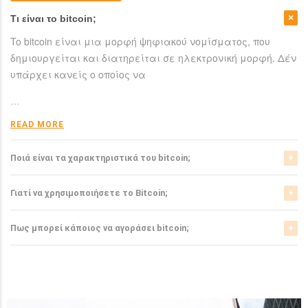
Τι είναι το bitcoin;
To bitcoin είναι μια μορφή ψηφιακού νομίσματος, που
δημιουργείται και διατηρείται σε ηλεκτρονική μορφή. Δέν
υπάρχει κανείς ο οποίος να
…
READ MORE
Ποιά είναι τα χαρακτηριστικά του bitcoin;
Το bitcoin έχει αρκετά σημαντικά χαρακτηριστικά που το
Γιατί να χρησιμοποιήσετε το Bitcoin;
ξεχωρίζουν από τα ελεγχόμενα-από-κυβερνήσεις
νομίσματα.
Το bitcoin είναι μια σχετικά νέα μορφή νομίσματος, η
Πως μπορεί κάποιος να αγοράσει bitcoin;
οποία τώρα αρχίζει να γίνεται αποδεκτή από μιά μεγάλη
READ MORE
μερίδα του
Μπορείτε να αγοράσετε bitcoin είτε από τα αντίστοιχα
ανταλλακτήρια, είτε απευθείας από άλλους ιδιώτες
…
χρησιμοπιώντας πλατφόρμες όπως το localbitcoins για
READ MORE