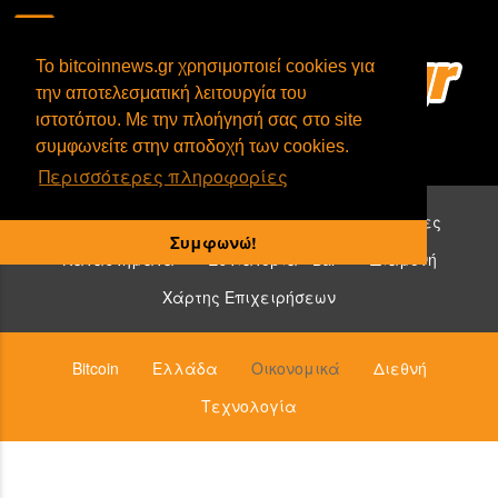
To bitcoinnews.gr χρησιμοποιεί cookies για
την αποτελεσματική λειτουργία του
ιστοτόπου. Με την πλοήγησή σας στο site
συμφωνείτε στην αποδοχή των cookies.
Περισσότερες πληροφορίες
Επιχειρήσεις που δέχονται bitcoin:
Υπηρεσίες
Συμφωνώ!
Καταστήματα
Εστιατόρια - Bar
Διαμονή
Χάρτης Επιχειρήσεων
Bitcoin
Ελλάδα
Οικονομικά
Διεθνή
Τεχνολογία