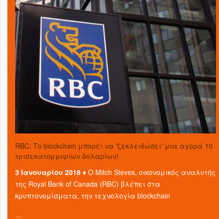
RBC: Το blockchain μπορεί να 'ξεκλειδώσει' μια αγορά 10
τρισεκατομμυρίων δολαρίων!
3 Ιανουαρίου 2018 ♦
Ο Mitch Steves, οικονομικός αναλυτής
της Royal Bank of Canada (RBC) βλέπει στα
κρυπτονομίσματα, την τεχνολογία blockchain
…