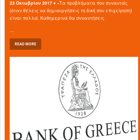
23 Οκτωβρίου 2017 ♦
«Τα προβλήματα που συναντάς
(όταν θέλεις να δημιουργήσεις τη δική σου επιχείρηση)
είναι πολλά. Καθημερινά θα συναντήσεις
…
READ MORE