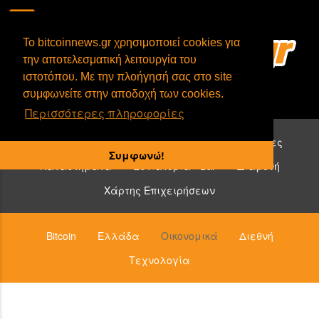
To bitcoinnews.gr χρησιμοποιεί cookies για
την αποτελεσματική λειτουργία του
ιστοτόπου. Με την πλοήγησή σας στο site
συμφωνείτε στην αποδοχή των cookies.
Περισσότερες πληροφορίες
Επιχειρήσεις που δέχονται bitcoin:
Υπηρεσίες
Συμφωνώ!
Καταστήματα
Εστιατόρια - Bar
Διαμονή
Χάρτης Επιχειρήσεων
Bitcoin
Ελλάδα
Οικονομικά
Διεθνή
Τεχνολογία