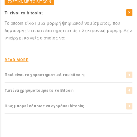
ΣΧΕΤΙΚΑ ΜΕ ΤΟ BITCOIN
Τι είναι το bitcoin;
To bitcoin είναι μια μορφή ψηφιακού νομίσματος, που
δημιουργείται και διατηρείται σε ηλεκτρονική μορφή. Δέν
υπάρχει κανείς ο οποίος να
…
READ MORE
Ποιά είναι τα χαρακτηριστικά του bitcoin;
Το bitcoin έχει αρκετά σημαντικά χαρακτηριστικά που το
Γιατί να χρησιμοποιήσετε το Bitcoin;
ξεχωρίζουν από τα ελεγχόμενα-από-κυβερνήσεις
νομίσματα.
Το bitcoin είναι μια σχετικά νέα μορφή νομίσματος, η
Πως μπορεί κάποιος να αγοράσει bitcoin;
οποία τώρα αρχίζει να γίνεται αποδεκτή από μιά μεγάλη
READ MORE
μερίδα του
Μπορείτε να αγοράσετε bitcoin είτε από τα αντίστοιχα
ανταλλακτήρια, είτε απευθείας από άλλους ιδιώτες
…
χρησιμοπιώντας πλατφόρμες όπως το localbitcoins για