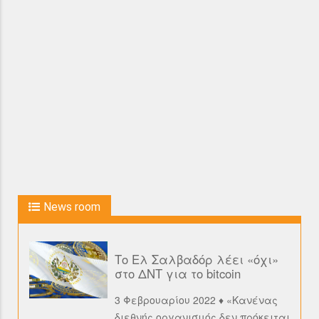
News room
Το Ελ Σαλβαδόρ λέει «όχι»
στο ΔΝΤ για το bitcoin
3 Φεβρουαρίου 2022 ♦ «Κανένας
διεθνής οργανισμός δεν πρόκειται