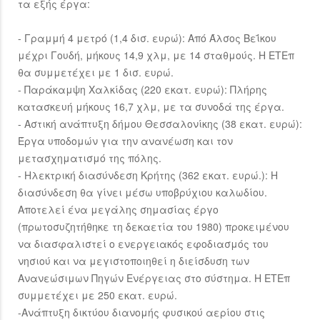
τα εξής έργα:
- Γραμμή 4 μετρό (1,4 δισ. ευρώ): Από Άλσος Βεΐκου
μέχρι Γουδή, μήκους 14,9 χλμ, με 14 σταθμούς. Η ΕΤΕπ
θα συμμετέχει με 1 δισ. ευρώ.
- Παράκαμψη Χαλκίδας (220 εκατ. ευρώ): Πλήρης
κατασκευή μήκους 16,7 χλμ, με τα συνοδά της έργα.
- Αστική ανάπτυξη δήμου Θεσσαλονίκης (38 εκατ. ευρώ):
Έργα υποδομών για την ανανέωση και τον
μετασχηματισμό της πόλης.
- Ηλεκτρική διασύνδεση Κρήτης (362 εκατ. ευρώ.): Η
διασύνδεση θα γίνει μέσω υποβρύχιου καλωδίου.
Αποτελεί ένα μεγάλης σημασίας έργο
(πρωτοσυζητήθηκε τη δεκαετία του 1980) προκειμένου
να διασφαλιστεί ο ενεργειακός εφοδιασμός του
νησιού και να μεγιστοποιηθεί η διείσδυση των
Ανανεώσιμων Πηγών Ενέργειας στο σύστημα. Η ΕΤΕπ
συμμετέχει με 250 εκατ. ευρώ.
-Ανάπτυξη δικτύου διανομής φυσικού αερίου στις