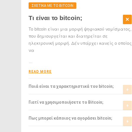
ΣΧΕΤΙΚΑ ΜΕ ΤΟ BITCOIN
Τι είναι το bitcoin;
To bitcoin είναι μια μορφή ψηφιακού νομίσματος,
που δημιουργείται και διατηρείται σε
ηλεκτρονική μορφή. Δέν υπάρχει κανείς ο οποίος
να
…
READ MORE
Ποιά είναι τα χαρακτηριστικά του bitcoin;
Το bitcoin έχει αρκετά σημαντικά
Γιατί να χρησιμοποιήσετε το Bitcoin;
χαρακτηριστικά που το ξεχωρίζουν από τα
ελεγχόμενα-από-κυβερνήσεις νομίσματα.
Το bitcoin είναι μια σχετικά νέα μορφή
Πως μπορεί κάποιος να αγοράσει bitcoin;
νομίσματος, η οποία τώρα αρχίζει να γίνεται
READ MORE
αποδεκτή από μιά μεγάλη μερίδα του
Μπορείτε να αγοράσετε bitcoin είτε από τα