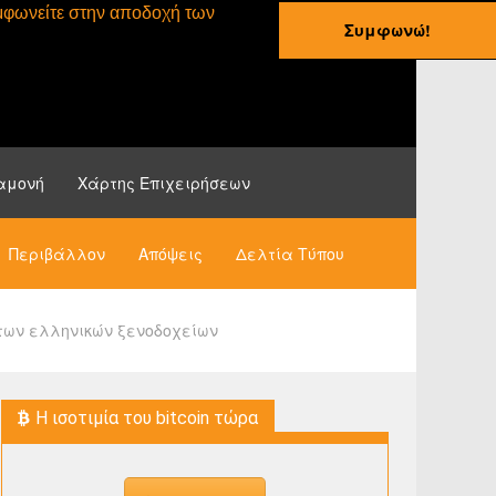
συμφωνείτε στην αποδοχή των
Συμφωνώ!
ες
Οδηγοί
Νέα
αμονή
Χάρτης Επιχειρήσεων
Περιβάλλον
Απόψεις
Δελτία Τύπου
 των ελληνικών ξενοδοχείων
H ισοτιμία του bitcoin τώρα