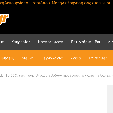
τική λειτουργία του ιστοτόπου. Με την πλοήγησή σας στο site 
Αρχική
Ενότητ
in:
Υπηρεσίες
Καταστήματα
Εστιατόρια - Bar
Δι
ιρήσεις
Διεθνή
Τεχνολογία
Υγεία
Επιστήμες
ΕΕ: Το 55% των τουριστικών εσόδων προέρχονται από πελάτες