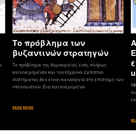
Το πρόβλημα των
Α
βυζαντινών στρατηγών
E
ε
ν
Το πρόβλημα της δημιουργίας ενός πλήρως
u
κατανεμημένου και ταυτόχρονα έμπιστου
συστήματος δεν είναι καινούργιο στη επιστήμη των
18
υπολογιστών. Στα κατανεμημένα
αν
…
εκ
READ MORE
…
RE