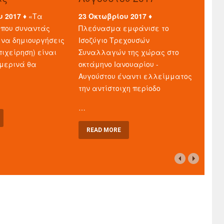
υ 2017 ♦
«Τα
23 Οκτωβρίου 2017 ♦
που συναντάς
Πλεόνασμα εμφάνισε το
 να δημιουργήσεις
Ισοζύγιο Τρεχουσών
πιχείρηση) είναι
Συναλλαγών της χώρας στο
μερινά θα
οκτάμηνο Ιανουαρίου -
Αυγούστου έναντι ελλείμματος
την αντίστοιχη περίοδο
…
READ MORE