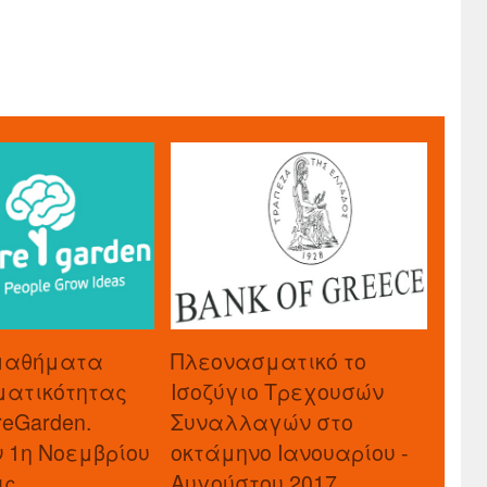
μαθήματα
Πλεονασματικό το
ματικότητας
Ισοζύγιο Τρεχουσών
reGarden.
Συναλλαγών στο
ν 1η Νοεμβρίου
οκτάμηνο Ιανουαρίου -
ις
Αυγούστου 2017