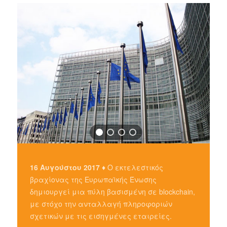
16 Αυγούστου 2017 ♦
Ο εκτελεστικός
βραχίονας της Ευρωπαϊκής Ένωσης
δημιουργεί μια πύλη βασισμένη σε blockchain,
με στόχο την ανταλλαγή πληροφοριών
σχετικών με τις εισηγμένες εταιρείες.