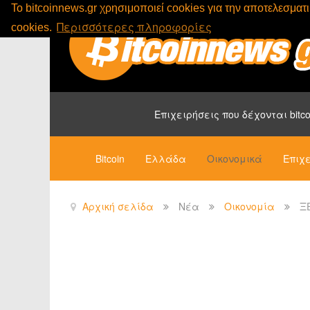
To bitcoinnews.gr χρησιμοποιεί cookies για την αποτελεσμα
Περισσότερες πληροφορίες
cookies.
Επιχειρήσεις που δέχονται bitco
Bitcoin
Ελλάδα
Οικονομικά
Επιχε
Αρχική σελίδα
Νέα
Οικονομία
Ξ