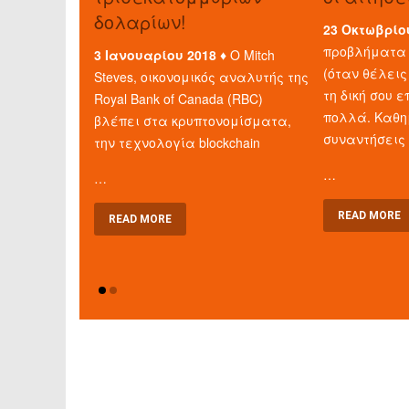
δολαρίων!
23 Οκτωβρίο
προβλήματα 
3 Ιανουαρίου 2018 ♦
Ο Mitch
(όταν θέλεις
Steves, οικονομικός αναλυτής της
τη δική σου ε
Royal Bank of Canada (RBC)
πολλά. Καθη
βλέπει στα κρυπτονομίσματα,
συναντήσεις
την τεχνολογία blockchain
…
…
READ MORE
READ MORE