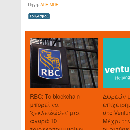
Πηγή:
ΑΠΕ-ΜΠΕ
Τουρισμός
RBC: Το blockchain
Δωρεάν 
μπορεί να
επιχειρη
'ξεκλειδώσει' μια
στο Ventu
αγορά 10
Μέχρι τη
τρισεκατομμυρίων
οι αιτήσε