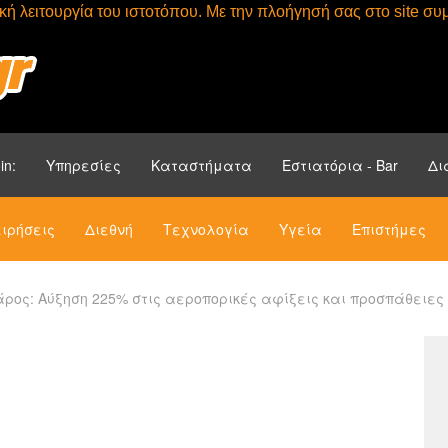
τική λειτουργία του ιστοτόπου. Με την πλοήγησή σας στο site 
Αρχική
Ενότητ
in:
Υπηρεσίες
Καταστήματα
Εστιατόρια - Bar
Δι
ιρήσεις
Διεθνή
Τεχνολογία
Υγεία
Επιστήμες
άρος: Αύξηση 225% στις αεροπορικές αφίξεις και προσπάθειες 