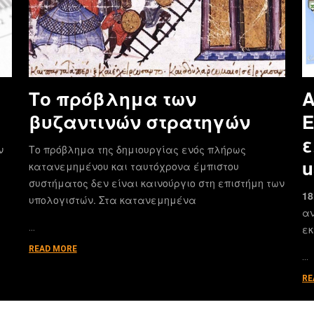
Το πρόβλημα των
Α
βυζαντινών στρατηγών
E
ε
ν
Το πρόβλημα της δημιουργίας ενός πλήρως
u
κατανεμημένου και ταυτόχρονα έμπιστου
συστήματος δεν είναι καινούργιο στη επιστήμη των
18
υπολογιστών. Στα κατανεμημένα
αν
…
εκ
READ MORE
…
RE