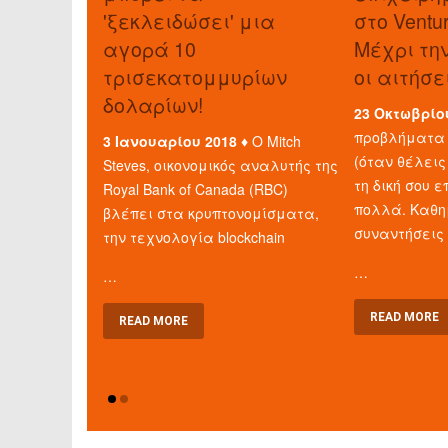
'ξεκλειδώσει' μια
στο Ventu
αγορά 10
Μέχρι τη
τρισεκατομμυρίων
οι αιτήσε
δολαρίων!
23 Οκτωβρίο
προβλήματα 
3 Ιανουαρίου 2018 ♦
Ο Mitch
(όταν θέλεις
Steves, οικονομικός αναλυτής της
τη δική σου ε
Royal Bank of Canada (RBC)
πολλά. Καθη
βλέπει στα κρυπτονομίσματα,
συναντήσεις
την τεχνολογία blockchain
…
…
READ MORE
READ MORE