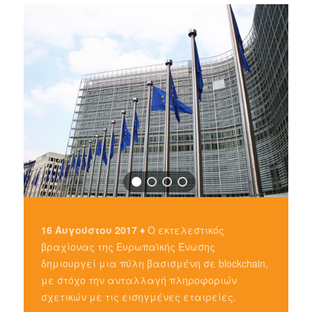
16 Αυγούστου 2017 ♦
Ο εκτελεστικός
βραχίονας της Ευρωπαϊκής Ένωσης
δημιουργεί μια πύλη βασισμένη σε blockchain,
με στόχο την ανταλλαγή πληροφοριών
σχετικών με τις εισηγμένες εταιρείες.