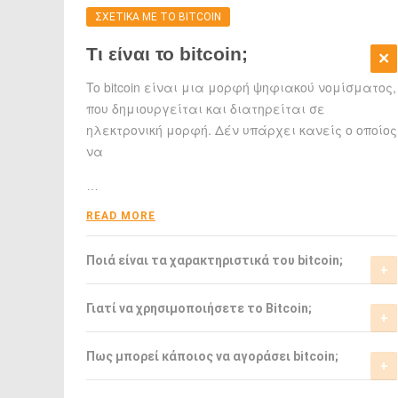
ΣΧΕΤΙΚΑ ΜΕ ΤΟ BITCOIN
Τι είναι το bitcoin;
To bitcoin είναι μια μορφή ψηφιακού νομίσματος,
που δημιουργείται και διατηρείται σε
ηλεκτρονική μορφή. Δέν υπάρχει κανείς ο οποίος
να
…
READ MORE
Ποιά είναι τα χαρακτηριστικά του bitcoin;
Το bitcoin έχει αρκετά σημαντικά
Γιατί να χρησιμοποιήσετε το Bitcoin;
χαρακτηριστικά που το ξεχωρίζουν από τα
ελεγχόμενα-από-κυβερνήσεις νομίσματα.
Το bitcoin είναι μια σχετικά νέα μορφή
Πως μπορεί κάποιος να αγοράσει bitcoin;
νομίσματος, η οποία τώρα αρχίζει να γίνεται
READ MORE
αποδεκτή από μιά μεγάλη μερίδα του
Μπορείτε να αγοράσετε bitcoin είτε από τα