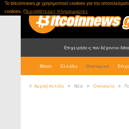
To bitcoinnews.gr χρησιμοποιεί cookies για την αποτελεσμα
Περισσότερες πληροφορίες
cookies.
Επιχειρήσεις που δέχονται bitco
Bitcoin
Ελλάδα
Οικονομικά
Επιχε
Αρχική σελίδα
Νέα
Οικονομία
Π