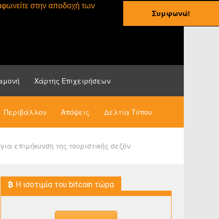
συμφωνείτε στην αποδοχή των
Συμφωνώ!
ες
Οδηγοί
Νέα
αμονή
Χάρτης Επιχειρήσεων
Περιβάλλον
Απόψεις
Δελτία Τύπου
για επιμήκυνση της τουριστικής σεζόν
H ισοτιμία του bitcoin τώρα