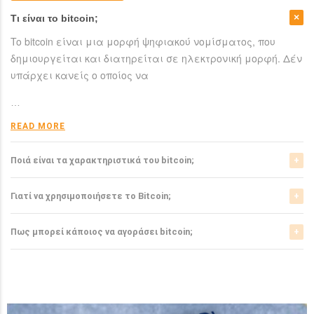
Τι είναι το bitcoin;
To bitcoin είναι μια μορφή ψηφιακού νομίσματος, που
δημιουργείται και διατηρείται σε ηλεκτρονική μορφή. Δέν
υπάρχει κανείς ο οποίος να
…
READ MORE
Ποιά είναι τα χαρακτηριστικά του bitcoin;
Το bitcoin έχει αρκετά σημαντικά χαρακτηριστικά που το
Γιατί να χρησιμοποιήσετε το Bitcoin;
ξεχωρίζουν από τα ελεγχόμενα-από-κυβερνήσεις
νομίσματα.
Το bitcoin είναι μια σχετικά νέα μορφή νομίσματος, η
Πως μπορεί κάποιος να αγοράσει bitcoin;
οποία τώρα αρχίζει να γίνεται αποδεκτή από μιά μεγάλη
READ MORE
μερίδα του
Μπορείτε να αγοράσετε bitcoin είτε από τα αντίστοιχα
ανταλλακτήρια, είτε απευθείας από άλλους ιδιώτες
…
χρησιμοπιώντας πλατφόρμες όπως το localbitcoins για
READ MORE