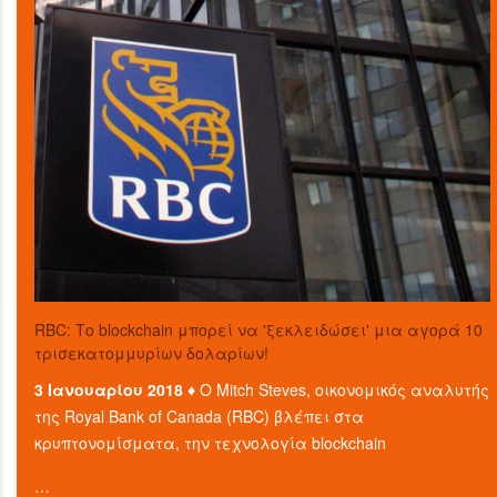
RBC: Το blockchain μπορεί να 'ξεκλειδώσει' μια αγορά 10
τρισεκατομμυρίων δολαρίων!
3 Ιανουαρίου 2018 ♦
Ο Mitch Steves, οικονομικός αναλυτής
της Royal Bank of Canada (RBC) βλέπει στα
κρυπτονομίσματα, την τεχνολογία blockchain
…