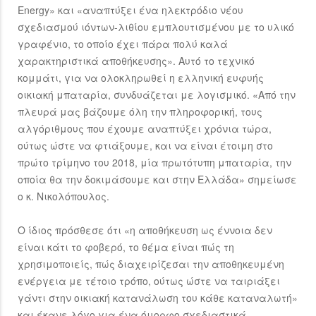
Energy» και «αναπτύξει ένα ηλεκτρόδιο νέου
σχεδιασμού ιόντων-λιθίου εμπλουτισμένου με το υλικό
γραφένιο, το οποίο έχει πάρα πολύ καλά
χαρακτηριστικά αποθήκευσης». Αυτό το τεχνικό
κομμάτι, για να ολοκληρωθεί η ελληνική ευφυής
οικιακή μπαταρία, συνδυάζεται με λογισμικό. «Από την
πλευρά μας βάζουμε όλη την πληροφορική, τους
αλγόριθμους που έχουμε αναπτύξει χρόνια τώρα,
ούτως ώστε να φτιάξουμε, και να είναι έτοιμη στο
πρώτο τρίμηνο του 2018, μία πρωτότυπη μπαταρία, την
οποία θα την δοκιμάσουμε και στην Ελλάδα» σημείωσε
ο κ. Νικολόπουλος.
Ο ίδιος πρόσθεσε ότι «η αποθήκευση ως έννοια δεν
είναι κάτι το φοβερό, το θέμα είναι πώς τη
χρησιμοποιείς, πώς διαχειρίζεσαι την αποθηκευμένη
ενέργεια με τέτοιο τρόπο, ούτως ώστε να ταιριάξει
γάντι στην οικιακή κατανάλωση του κάθε καταναλωτή»
και έκανε λόγο για ένα όμορφο σχεδιαστικά