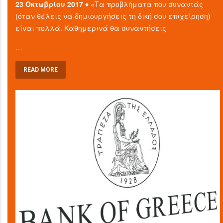
23 Οκτωβρίου 2017 ♦
«Τα προβλήματα που συναντάς
(όταν θέλεις να δημιουργήσεις τη δική σου επιχείρηση)
είναι πολλά. Καθημερινά θα συναντήσεις
…
READ MORE