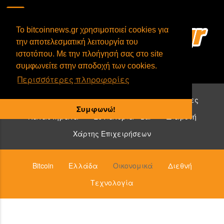
To bitcoinnews.gr χρησιμοποιεί cookies για
την αποτελεσματική λειτουργία του
ιστοτόπου. Με την πλοήγησή σας στο site
συμφωνείτε στην αποδοχή των cookies.
Περισσότερες πληροφορίες
Επιχειρήσεις που δέχονται bitcoin:
Υπηρεσίες
Συμφωνώ!
Καταστήματα
Εστιατόρια - Bar
Διαμονή
Χάρτης Επιχειρήσεων
Bitcoin
Ελλάδα
Οικονομικά
Διεθνή
Τεχνολογία