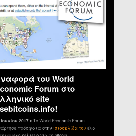
ναφορά του World
conomic Forum στο
λληνικό site
sebitcoins.info!
 Ιουνίου 2017 ♦
Το World Economic Forum
άρτησε πρόσφατα στην
ιστοσελίδα του
ένα
τεταμένο κείμενο για το bitcoin.