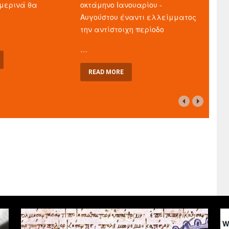
μερινά θα
οκτάμηνο Ιανουαρίου -
Αυγούστου έναντι ελλείμματος
την αντίστοιχη περίοδο
…
READ MORE