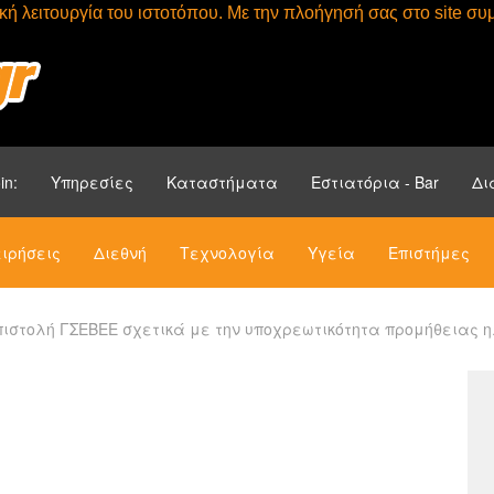
τική λειτουργία του ιστοτόπου. Με την πλοήγησή σας στο site 
Αρχική
Ενότητ
in:
Υπηρεσίες
Καταστήματα
Εστιατόρια - Bar
Δι
ιρήσεις
Διεθνή
Τεχνολογία
Υγεία
Επιστήμες
πιστολή ΓΣΕΒΕΕ σχετικά με την υποχρεωτικότητα προμήθειας 