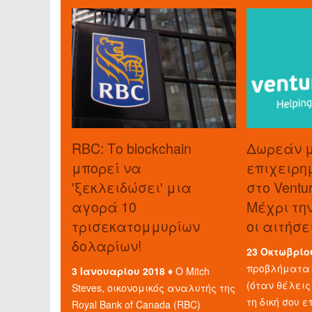
RBC: Το blockchain
Δωρεάν 
μπορεί να
επιχειρη
'ξεκλειδώσει' μια
στο Ventu
αγορά 10
Μέχρι τη
τρισεκατομμυρίων
οι αιτήσε
δολαρίων!
23 Οκτωβρίο
προβλήματα 
3 Ιανουαρίου 2018 ♦
Ο Mitch
(όταν θέλεις
Steves, οικονομικός αναλυτής της
τη δική σου ε
Royal Bank of Canada (RBC)