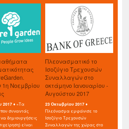
μαθήματα
Πλεονασματικό το
ματικότητας
Ισοζύγιο Τρεχουσών
reGarden.
Συναλλαγών στο
ν 1η Νοεμβρίου
οκτάμηνο Ιανουαρίου -
ις
Αυγούστου 2017
υ 2017 ♦
«Τα
23 Οκτωβρίου 2017 ♦
που συναντάς
Πλεόνασμα εμφάνισε το
 να δημιουργήσεις
Ισοζύγιο Τρεχουσών
πιχείρηση) είναι
Συναλλαγών της χώρας στο