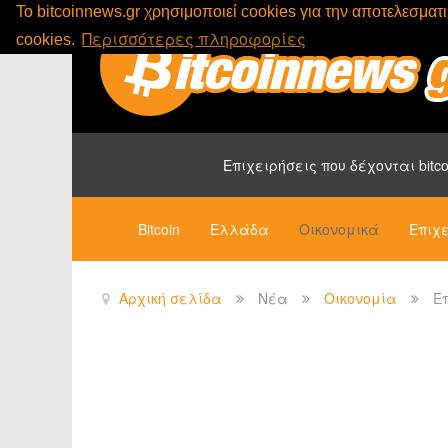
To bitcoinnews.gr χρησιμοποιεί cookies για την αποτελεσμα
Περισσότερες πληροφορίες
cookies.
Επιχειρήσεις που δέχονται bitco
Bitcoin
Ελλάδα
Οικονομικά
Επιχε
Αρχική σελίδα
Νέα
Οικονομία
Ε