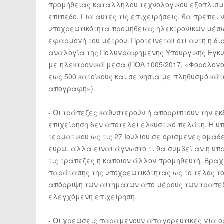
προμήθειας κατάλληλου τεχνολογικού εξοπλισμο
επίπεδο. Για αυτές τις επιχειρήσεις, θα πρέπε
υποχρεωτικότητα προμήθειας ηλεκτρονικών μέσω
εφαρμογή του μέτρου. Προτείνεται ότι αυτή η δι
αναλογία της Πολυγραφημένης Υπουργικής Εγκυκ
με ηλεκτρονικά μέσα (ΠΟΛ 1005/2017, «Φορολογ
έως 500 κατοίκους και σε νησιά με πληθυσμό κά
απογραφή»).
- Οι τράπεζες καθυστερούν ή απορρίπτουν την έ
επιχείρηση δεν αποτελεί ελκυστικό πελάτη. Η 
τερματικού ως τις 27 Ιουλίου σε ορισμένες ομά
ευρώ, αλλά είναι άγνωστο τι θα συμβεί αν η υπα
τις τράπεζες ή κάποιον άλλον προμηθευτή. Βραχ
παράτασης της υποχρεωτικότητας ως το τέλος το
απόρριψη των αιτημάτων από μέρους των τραπεζ
ελεγχόμενη επιχείρηση.
- Οι χρεώσεις παραμένουν απαγορευτικές για ο