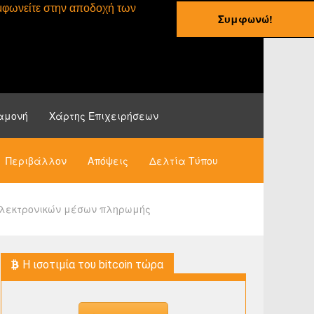
συμφωνείτε στην αποδοχή των
Συμφωνώ!
ες
Οδηγοί
Νέα
αμονή
Χάρτης Επιχειρήσεων
Περιβάλλον
Απόψεις
Δελτία Τύπου
ηλεκτρονικών μέσων πληρωμής
H ισοτιμία του bitcoin τώρα