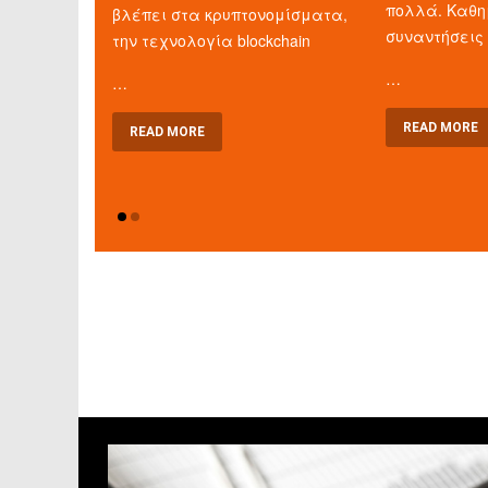
πολλά. Καθη
βλέπει στα κρυπτονομίσματα,
συναντήσεις
την τεχνολογία blockchain
…
…
READ MORE
READ MORE