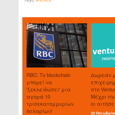
Πηγή:
ΑΠΕ-ΜΠΕ
RBC: Το blockchain
Δωρεάν 
μπορεί να
επιχειρη
'ξεκλειδώσει' μια
στο Ventu
αγορά 10
Μέχρι τη
τρισεκατομμυρίων
οι αιτήσε
δολαρίων!
23 Οκτωβρίο