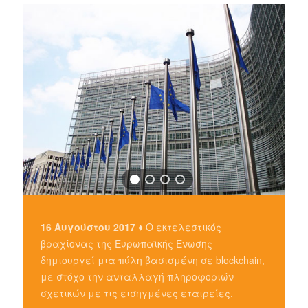
16 Αυγούστου 2017 ♦
Ο εκτελεστικός
βραχίονας της Ευρωπαϊκής Ένωσης
δημιουργεί μια πύλη βασισμένη σε blockchain,
με στόχο την ανταλλαγή πληροφοριών
σχετικών με τις εισηγμένες εταιρείες.