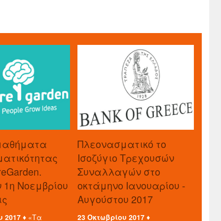
μαθήματα
Πλεονασματικό το
ματικότητας
Ισοζύγιο Τρεχουσών
reGarden.
Συναλλαγών στο
ν 1η Νοεμβρίου
οκτάμηνο Ιανουαρίου -
ις
Αυγούστου 2017
υ 2017 ♦
«Τα
23 Οκτωβρίου 2017 ♦