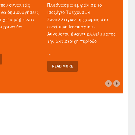
που συναντάς
Πλεόνασμα εμφάνισε το
 να δημιουργήσεις
Ισοζύγιο Τρεχουσών
πιχείρηση) είναι
Συναλλαγών της χώρας στο
μερινά θα
οκτάμηνο Ιανουαρίου -
Αυγούστου έναντι ελλείμματος
την αντίστοιχη περίοδο
…
READ MORE