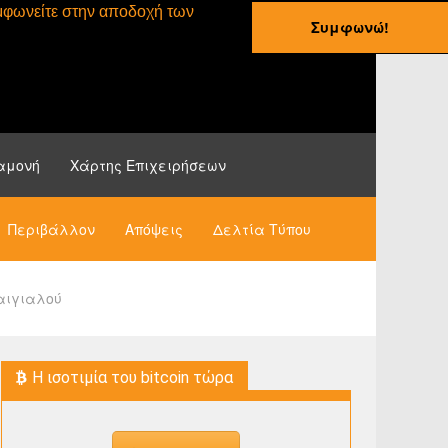
συμφωνείτε στην αποδοχή των
Συμφωνώ!
ες
Οδηγοί
Νέα
αμονή
Χάρτης Επιχειρήσεων
Περιβάλλον
Απόψεις
Δελτία Τύπου
αιγιαλού
H ισοτιμία του bitcoin τώρα