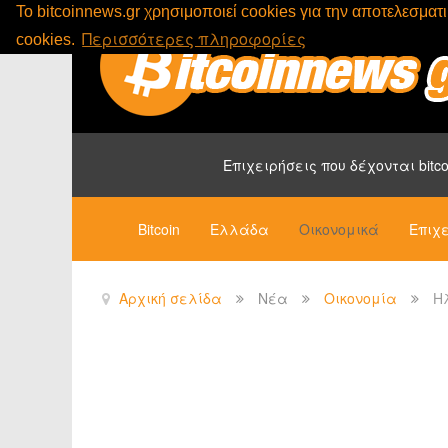
To bitcoinnews.gr χρησιμοποιεί cookies για την αποτελεσμα
Περισσότερες πληροφορίες
cookies.
Επιχειρήσεις που δέχονται bitco
Bitcoin
Ελλάδα
Οικονομικά
Επιχε
Αρχική σελίδα
Νέα
Οικονομία
Η