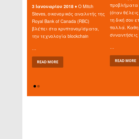
προβλήματα 
3 Ιανουαρίου 2018 ♦
Ο Mitch
(όταν θέλεις
Steves, οικονομικός αναλυτής της
τη δική σου ε
Royal Bank of Canada (RBC)
πολλά. Καθη
βλέπει στα κρυπτονομίσματα,
συναντήσεις
την τεχνολογία blockchain
…
…
READ MORE
READ MORE