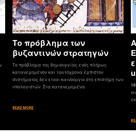
Το πρόβλημα των
Α
βυζαντινών στρατηγών
E
ε
ν
Το πρόβλημα της δημιουργίας ενός πλήρως
u
κατανεμημένου και ταυτόχρονα έμπιστου
συστήματος δεν είναι καινούργιο στη επιστήμη των
18
υπολογιστών. Στα κατανεμημένα
αν
…
εκ
READ MORE
…
RE