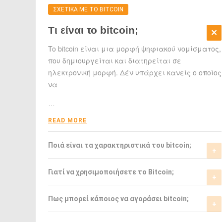
ΣΧΕΤΙΚΑ ΜΕ ΤΟ BITCOIN
Τι είναι το bitcoin;
To bitcoin είναι μια μορφή ψηφιακού νομίσματος,
που δημιουργείται και διατηρείται σε
ηλεκτρονική μορφή. Δέν υπάρχει κανείς ο οποίος
να
…
READ MORE
Ποιά είναι τα χαρακτηριστικά του bitcoin;
Το bitcoin έχει αρκετά σημαντικά
Γιατί να χρησιμοποιήσετε το Bitcoin;
χαρακτηριστικά που το ξεχωρίζουν από τα
ελεγχόμενα-από-κυβερνήσεις νομίσματα.
Το bitcoin είναι μια σχετικά νέα μορφή
Πως μπορεί κάποιος να αγοράσει bitcoin;
νομίσματος, η οποία τώρα αρχίζει να γίνεται
READ MORE
αποδεκτή από μιά μεγάλη μερίδα του
Μπορείτε να αγοράσετε bitcoin είτε από τα