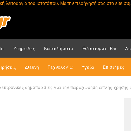
τική λειτουργία του ιστοτόπου. Με την πλοήγησή σας στο site 
Αρχική
Ενότητ
in:
Υπηρεσίες
Καταστήματα
Εστιατόρια - Bar
Δι
ιρήσεις
Διεθνή
Τεχνολογία
Υγεία
Επιστήμες
λεκτρονικές δημοπρασίες για την παραχώρηση απλής χρήσης 