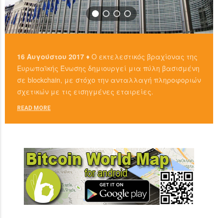
16 Αυγούστου 2017 ♦
Ο εκτελεστικός βραχίονας της
Ευρωπαϊκής Ένωσης δημιουργεί μια πύλη βασισμένη
σε blockchain, με στόχο την ανταλλαγή πληροφοριών
σχετικών με τις εισηγμένες εταιρείες.
READ MORE