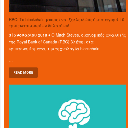
RBC: Το blockchain μπορεί να 'ξεκλειδώσει' μια αγορά 10
τρισεκατομμυρίων δολαρίων!
3 Ιανουαρίου 2018 ♦
Ο Mitch Steves, οικονομικός αναλυτής
της Royal Bank of Canada (RBC) βλέπει στα
κρυπτονομίσματα, την τεχνολογία blockchain
…
READ MORE