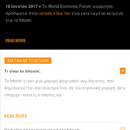
18 Ιουνίου 2017 ♦
Το World Economic Forum ανάρτησε
πρόσφατα στην
ιστοσελίδα του
ένα εκτεταμένο κείμενο
για το bitcoin.
…
READ MORE
ΣΧΕΤΙΚΑ ΜΕ ΤΟ BITCOIN
Τι είναι το bitcoin;
To bitcoin είναι μια μορφή ψηφιακού νομίσματος, που
δημιουργείται και διατηρείται σε ηλεκτρονική μορφή. Δέν
υπάρχει κανείς ο οποίος να
…
READ MORE
Ποιά είναι τα χαρακτηριστικά του bitcoin;