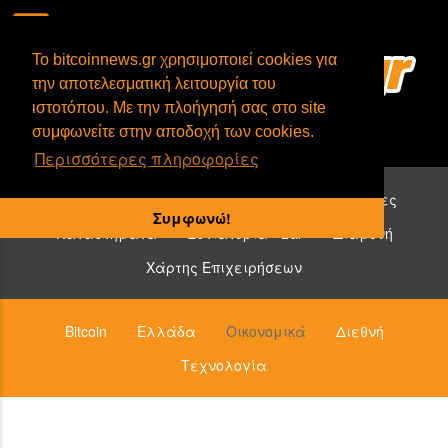
To bitcoinnews.gr χρησιμοποιεί cookies για
την αποτελεσματική λειτουργία του
ιστοτόπου. Με την πλοήγησή σας στο site
συμφωνείτε στην αποδοχή των cookies.
Περισσότερες πληροφορίες
Επιχειρήσεις που δέχονται bitcoin:
Υπηρεσίες
Συμφωνώ!
Καταστήματα
Εστιατόρια - Bar
Διαμονή
Χάρτης Επιχειρήσεων
Bitcoin
Ελλάδα
Οικονομικά
Διεθνή
Τεχνολογία