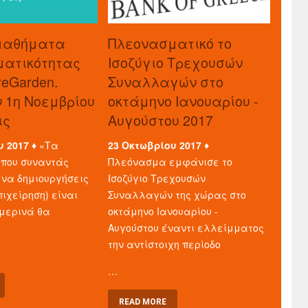
μαθήματα
Πλεονασματικό το
ματικότητας
Ισοζύγιο Τρεχουσών
reGarden.
Συναλλαγών στο
ν 1η Νοεμβρίου
οκτάμηνο Ιανουαρίου -
ις
Αυγούστου 2017
υ 2017 ♦
«Τα
23 Οκτωβρίου 2017 ♦
που συναντάς
Πλεόνασμα εμφάνισε το
 να δημιουργήσεις
Ισοζύγιο Τρεχουσών
πιχείρηση) είναι
Συναλλαγών της χώρας στο
μερινά θα
οκτάμηνο Ιανουαρίου -
Αυγούστου έναντι ελλείμματος
την αντίστοιχη περίοδο
…
READ MORE