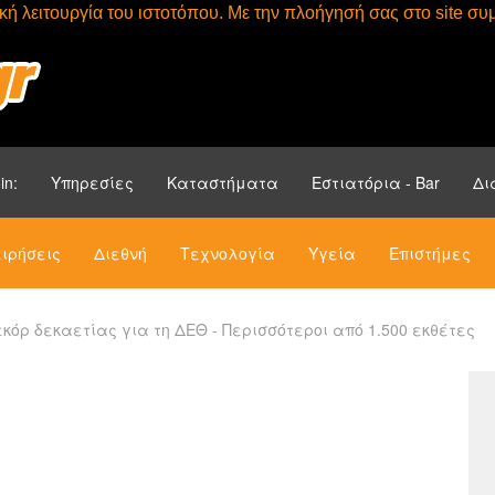
τική λειτουργία του ιστοτόπου. Με την πλοήγησή σας στο site 
Αρχική
Ενότητ
in:
Υπηρεσίες
Καταστήματα
Εστιατόρια - Bar
Δι
ιρήσεις
Διεθνή
Τεχνολογία
Υγεία
Επιστήμες
εκόρ δεκαετίας για τη ΔΕΘ - Περισσότεροι από 1.500 εκθέτες