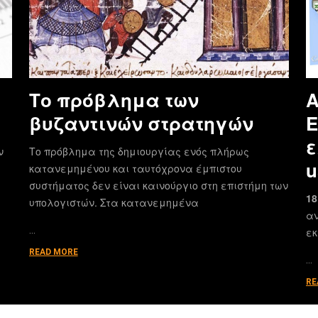
Το πρόβλημα των
Α
βυζαντινών στρατηγών
E
ε
ν
Το πρόβλημα της δημιουργίας ενός πλήρως
u
κατανεμημένου και ταυτόχρονα έμπιστου
συστήματος δεν είναι καινούργιο στη επιστήμη των
18
υπολογιστών. Στα κατανεμημένα
αν
…
εκ
READ MORE
…
RE