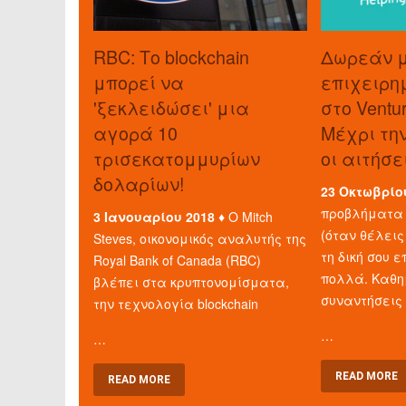
RBC: Το blockchain
Δωρεάν 
μπορεί να
επιχειρη
'ξεκλειδώσει' μια
στο Ventu
αγορά 10
Μέχρι τη
τρισεκατομμυρίων
οι αιτήσε
δολαρίων!
23 Οκτωβρίο
προβλήματα 
3 Ιανουαρίου 2018 ♦
Ο Mitch
(όταν θέλεις
Steves, οικονομικός αναλυτής της
τη δική σου ε
Royal Bank of Canada (RBC)
πολλά. Καθη
βλέπει στα κρυπτονομίσματα,
συναντήσεις
την τεχνολογία blockchain
…
…
READ MORE
READ MORE