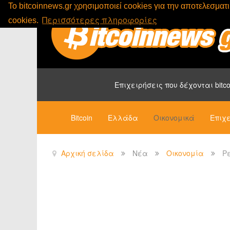
To bitcoinnews.gr χρησιμοποιεί cookies για την αποτελεσμα
Περισσότερες πληροφορίες
cookies.
Επιχειρήσεις που δέχονται bitco
Bitcoin
Ελλάδα
Οικονομικά
Επιχε
Αρχική σελίδα
Νέα
Οικονομία
Ρ