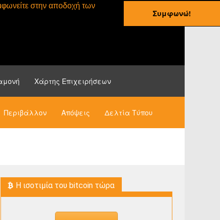
συμφωνείτε στην αποδοχή των
Συμφωνώ!
ες
Οδηγοί
Νέα
αμονή
Χάρτης Επιχειρήσεων
Περιβάλλον
Απόψεις
Δελτία Τύπου
H ισοτιμία του bitcoin τώρα