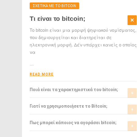
ΣΧΕΤΙΚΑ ΜΕ ΤΟ BITCOIN
Τι είναι το bitcoin;
To bitcoin είναι μια μορφή ψηφιακού νομίσματος,
που δημιουργείται και διατηρείται σε
ηλεκτρονική μορφή. Δέν υπάρχει κανείς ο οποίος
να
…
READ MORE
Ποιά είναι τα χαρακτηριστικά του bitcoin;
Το bitcoin έχει αρκετά σημαντικά
Γιατί να χρησιμοποιήσετε το Bitcoin;
χαρακτηριστικά που το ξεχωρίζουν από τα
ελεγχόμενα-από-κυβερνήσεις νομίσματα.
Το bitcoin είναι μια σχετικά νέα μορφή
Πως μπορεί κάποιος να αγοράσει bitcoin;
νομίσματος, η οποία τώρα αρχίζει να γίνεται
READ MORE
αποδεκτή από μιά μεγάλη μερίδα του
Μπορείτε να αγοράσετε bitcoin είτε από τα