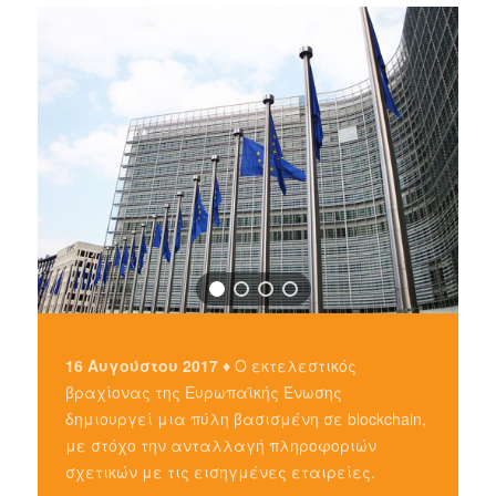
16 Αυγούστου 2017 ♦
Ο εκτελεστικός
βραχίονας της Ευρωπαϊκής Ένωσης
δημιουργεί μια πύλη βασισμένη σε blockchain,
με στόχο την ανταλλαγή πληροφοριών
σχετικών με τις εισηγμένες εταιρείες.