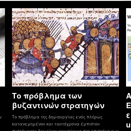
Το πρόβλημα των
Α
βυζαντινών στρατηγών
E
ε
ν
Το πρόβλημα της δημιουργίας ενός πλήρως
u
κατανεμημένου και ταυτόχρονα έμπιστου
συστήματος δεν είναι καινούργιο στη επιστήμη των