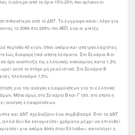
πώς λιγότερο από το όριο 15%-20% που κρίνουν οι
όσο πιθανότερο από το ΔΝΤ. Το έγγραφο κάνει λόγο για
ντας το 2060 στο 226% του ΑΕΠ, ενώ οι μικτές
ρά περίοδο 40 ετών, όπου ακόμα και απειροελάχιστες
ντελώς διαφορετικά αποτελέσματα. Στο Σενάριο Α οι
σο όρο ανάπτυξη της ελληνικής οικονομίας κατά 1,3%
ωρεί αυτό το στόχο μη ρεαλιστικό. Στο Σενάριο Β
γενές πλεόνασμα 1,5%.
ήτηση για την ανάγκη ελαφρύνσεων για το ελληνικό
μών. Μόνο όμως στο Σενάριο Β και Γ (σσ. στο οποίο η
ρχει ανάγκη ελαφρύνσεων.
μπλε και ΔΝΤ σχεδιάζουν ένα συμβιβασμό. Έτσι το ΔΝΤ
, αλλά δεν θα εκταμιεύσει χρήματα μέχρι να επιλυθεί
ταμιεύσει μια ακόμα δόση στην Ελλάδα», καταλήγει η