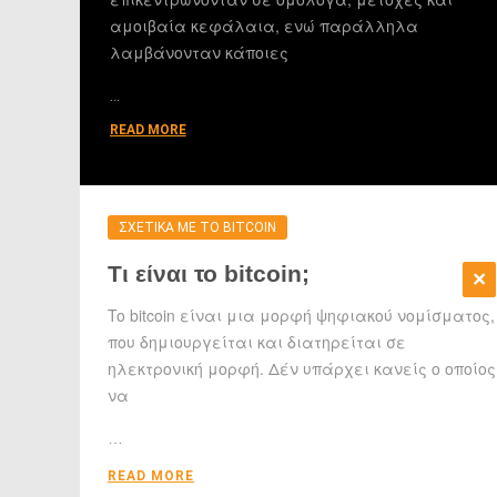
αμοιβαία κεφάλαια, ενώ παράλληλα
λαμβάνονταν κάποιες
…
READ MORE
ΣΧΕΤΙΚΑ ΜΕ ΤΟ BITCOIN
Τι είναι το bitcoin;
To bitcoin είναι μια μορφή ψηφιακού νομίσματος,
που δημιουργείται και διατηρείται σε
ηλεκτρονική μορφή. Δέν υπάρχει κανείς ο οποίος
να
…
READ MORE