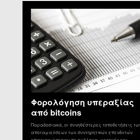
Φορολόγηση υπεραξίας
από bitcoins
Παραδοσιακά, οι συνηθέστερες τοποθετήσεις τω
αποταμιεύσεων των συντηρητικών επενδυτών
επικεντρώνονταν σε ομόλογα, μετοχές και