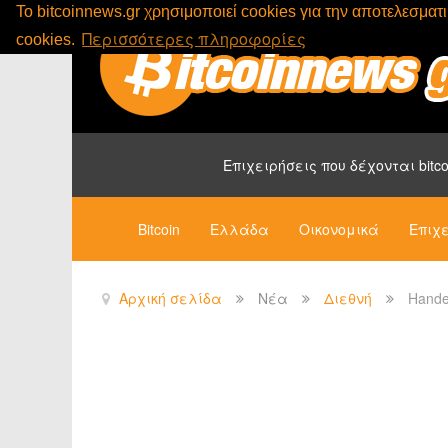
To bitcoinnews.gr χρησιμοποιεί cookies για την αποτελεσμα
Περισσότερες πληροφορίες
cookies.
Επιχειρήσεις που δέχονται bitco
Bitcoin
Ελλάδα
Οικονομικά
Επιχε
Αρχική σελίδα
Νέα
Διεθνή
Hande