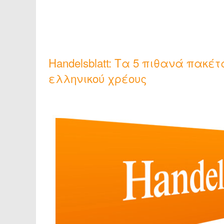
Handelsblatt: Τα 5 πιθανά πακέ
ελληνικού χρέους