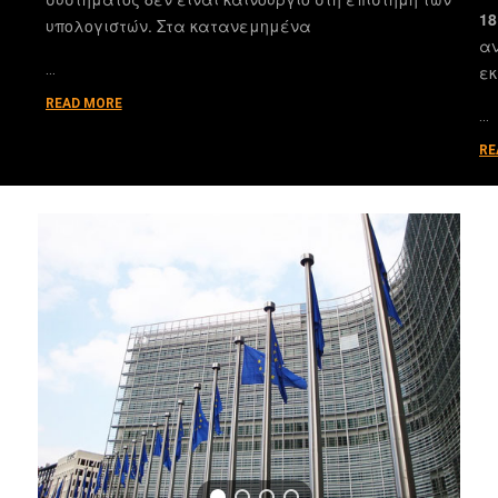
18
υπολογιστών. Στα κατανεμημένα
αν
…
εκ
READ MORE
…
RE