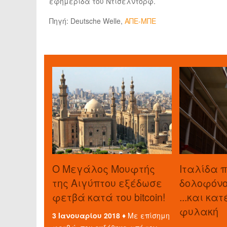
εφημερίδα του Ντίσελντορφ.
Πηγή: Deutsche Welle,
ΑΠΕ-ΜΠΕ
O Μεγάλος Μουφτής
Ιταλίδα 
της Αιγύπτου εξέδωσε
δολοφόνο 
φετβά κατά του bitcoin!
...και κα
φυλακή
3 Ιανουαρίου 2018 ♦
Με επίσημη