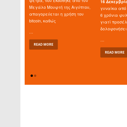
φετβά, που εκδόθηκε από τον
16 Δεκεμβρί
Μεγάλο Μουφτή της Αιγύπτου,
γυναίκα από 
απαγορεύεται η χρήση του
6 χρόνια φυλ
bitcoin, καθώς
γιατί προσέ
δολοφονήσει
…
…
READ MORE
READ MORE