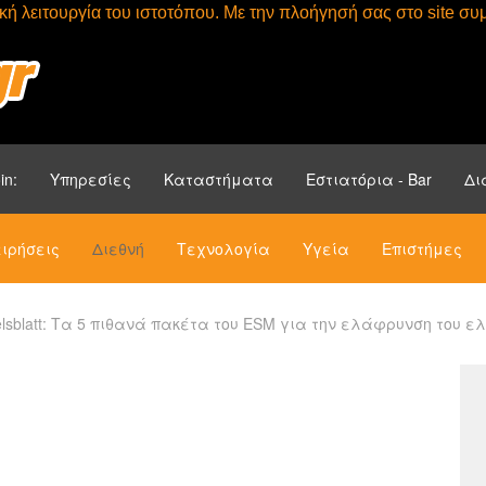
τική λειτουργία του ιστοτόπου. Με την πλοήγησή σας στο site 
Αρχική
Ενότητ
in:
Υπηρεσίες
Καταστήματα
Εστιατόρια - Bar
Δι
ιρήσεις
Διεθνή
Τεχνολογία
Υγεία
Επιστήμες
lsblatt: Τα 5 πιθανά πακέτα του ESM για την ελάφρυνση του ε