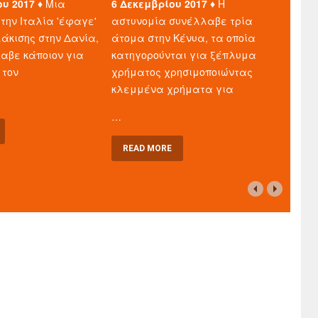
ου 2017 ♦
Μια
6 Δεκεμβρίου 2017 ♦
Η
την Ιταλία 'έφαγε'
αστυνομία συνέλλαβε τρία
άκισης στην Δανία,
άτομα στην Κένυα, τα οποία
λαβε κάποιον για
κατηγορούνται για ξέπλυμα
 τον
χρήματος χρησιμοποιώντας
κλεμμένα χρήματα για
…
READ MORE