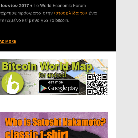
 Ιουνίου 2017 ♦
Το World Economic Forum
άρτησε πρόσφατα στην
ιστοσελίδα του
ένα
τεταμένο κείμενο για το bitcoin.
AD MORE