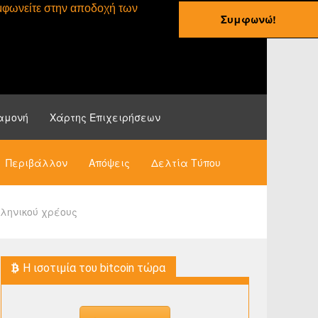
συμφωνείτε στην αποδοχή των
Συμφωνώ!
ες
Οδηγοί
Νέα
αμονή
Χάρτης Επιχειρήσεων
Περιβάλλον
Απόψεις
Δελτία Τύπου
λληνικού χρέους
H ισοτιμία του bitcoin τώρα