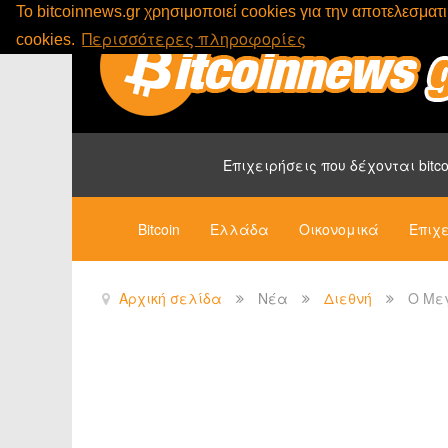
To bitcoinnews.gr χρησιμοποιεί cookies για την αποτελεσμα
Περισσότερες πληροφορίες
cookies.
Επιχειρήσεις που δέχονται bitco
Bitcoin
Ελλάδα
Οικονομικά
Επιχε
Αρχική σελίδα
Νέα
Διεθνή
O Μεγ