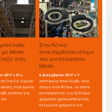
προσέλαβε
Στην Κένυα
με bitcoin
συνελήφθησαν άτομα
τέληξε στην
που αντάλλασσαν
bitcoin
ου 2017 ♦
Μια
6 Δεκεμβρίου 2017 ♦
Η
την Ιταλία 'έφαγε'
αστυνομία συνέλλαβε τρία
άκισης στην Δανία,
άτομα στην Κένυα, τα οποία
λαβε κάποιον για
κατηγορούνται για ξέπλυμα
 τον
χρήματος χρησιμοποιώντας
κλεμμένα χρήματα για