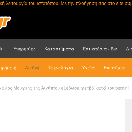
τική λειτουργία του ιστοτόπου. Με την πλοήγησή σας στο site 
Αρχική
Ενότητ
in:
Υπηρεσίες
Καταστήματα
Εστιατόρια - Bar
Δι
ιρήσεις
Διεθνή
Τεχνολογία
Υγεία
Επιστήμες
άλος Μουφτής της Αιγύπτου εξέδωσε φετβά κατά του bitcoin!