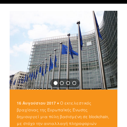
16 Αυγούστου 2017 ♦
Ο εκτελεστικός
βραχίονας της Ευρωπαϊκής Ένωσης
δημιουργεί μια πύλη βασισμένη σε blockchain,
με στόχο την ανταλλαγή πληροφοριών