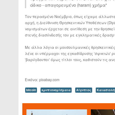
άδικο - απαγορευμένο (haram) χρήμα"
Τον περασμένο Νοέμβριο, όπως είχαμε άλλωστε 
αρχή, η Διεύθυνση Θρησκευτικών Υποθέσεων (Diy
νομισμάτων έρχεται σε αντίθεση με την θρησκεί
στενής διασύνδεσής του με εγκληματικές δρασρτ
Με άλλα λόγια οι μουσουλμανικές θρησκευτικές 
λένε οι υπέρμαχοι της εγκαθίδρυσης 'σφικτών' ρ
'βαρύγδουποι' όμως τίτλοι τους, καθιστούν τις αν
Εικόνα: pixabay.com
bitcoin
κρυπτονομίσματα
Αίγυπτος
Καταστολή