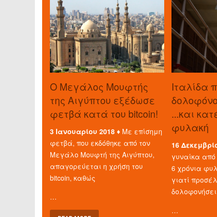
O Μεγάλος Μουφτής
Ιταλίδα 
της Αιγύπτου εξέδωσε
δολοφόνο 
φετβά κατά του bitcoin!
...και κα
φυλακή
3 Ιανουαρίου 2018 ♦
Με επίσημη
φετβά, που εκδόθηκε από τον
16 Δεκεμβρί
Μεγάλο Μουφτή της Αιγύπτου,
γυναίκα από 
απαγορεύεται η χρήση του
6 χρόνια φυλ
bitcoin, καθώς
γιατί προσέ
δολοφονήσει
…
…