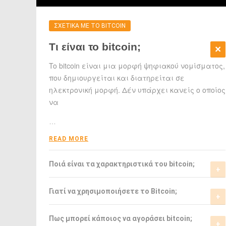
ΣΧΕΤΙΚΑ ΜΕ ΤΟ BITCOIN
Τι είναι το bitcoin;
To bitcoin είναι μια μορφή ψηφιακού νομίσματος,
που δημιουργείται και διατηρείται σε
ηλεκτρονική μορφή. Δέν υπάρχει κανείς ο οποίος
να
…
READ MORE
Ποιά είναι τα χαρακτηριστικά του bitcoin;
Το bitcoin έχει αρκετά σημαντικά
Γιατί να χρησιμοποιήσετε το Bitcoin;
χαρακτηριστικά που το ξεχωρίζουν από τα
ελεγχόμενα-από-κυβερνήσεις νομίσματα.
Το bitcoin είναι μια σχετικά νέα μορφή
Πως μπορεί κάποιος να αγοράσει bitcoin;
νομίσματος, η οποία τώρα αρχίζει να γίνεται