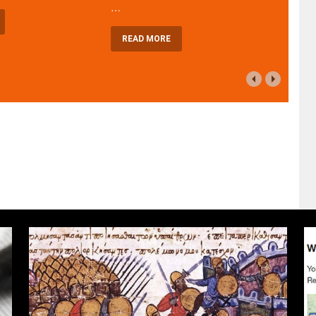
…
READ MORE