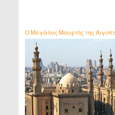
O Μεγάλος Μουφτής της Αιγύπτο