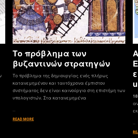
Το πρόβλημα των
Α
βυζαντινών στρατηγών
E
ε
ν
Το πρόβλημα της δημιουργίας ενός πλήρως
u
κατανεμημένου και ταυτόχρονα έμπιστου
συστήματος δεν είναι καινούργιο στη επιστήμη των
18
υπολογιστών. Στα κατανεμημένα
αν
…
εκ
READ MORE
…
RE