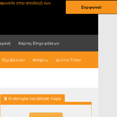
συμφωνείτε στην αποδοχή των
Συμφωνώ!
ες
Οδηγοί
Νέα
αμονή
Χάρτης Επιχειρήσεων
Περιβάλλον
Απόψεις
Δελτία Τύπου
H ισοτιμία του bitcoin τώρα