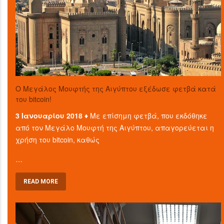
O Μεγάλος Μουφτής της Αιγύπτου εξέδωσε φετβά κατά
του bitcoin!
3 Ιανουαρίου 2018 ♦
Με επίσημη φετβά, που εκδόθηκε
από τον Μεγάλο Μουφτή της Αιγύπτου, απαγορεύεται η
χρήση του bitcoin, καθώς
…
READ MORE