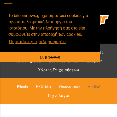
To bitcoinnews.gr χρησιμοποιεί cookies για
την αποτελεσματική λειτουργία του
ιστοτόπου. Με την πλοήγησή σας στο site
συμφωνείτε στην αποδοχή των cookies.
Περισσότερες πληροφορίες
Επιχειρήσεις που δέχονται bitcoin:
Υπηρεσίες
Συμφωνώ!
Καταστήματα
Εστιατόρια - Bar
Διαμονή
Χάρτης Επιχειρήσεων
Bitcoin
Ελλάδα
Οικονομικά
Διεθνή
Τεχνολογία