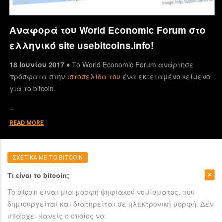
Αναφορά του World Economic Forum στο
ελληνικό site usebitcoins.info!
18 Ιουνίου 2017 ♦
Το World Economic Forum ανάρτησε
πρόσφατα στην
ιστοσελίδα του
ένα εκτεταμένο κείμενο
για το bitcoin.
…
READ MORE
ΣΧΕΤΙΚΑ ΜΕ ΤΟ BITCOIN
Τι είναι το bitcoin;
To bitcoin είναι μια μορφή ψηφιακού νομίσματος, που
δημιουργείται και διατηρείται σε ηλεκτρονική μορφή. Δέν
υπάρχει κανείς ο οποίος να