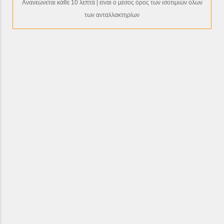
Ανανεώνεται κάθε 10 λεπτά | είναι ο μέσος όρος των ισοτιμιών όλων
των ανταλλακτηρίων