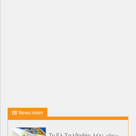
News room
Το Ελ Σαλβαδόρ λέει «όχι»