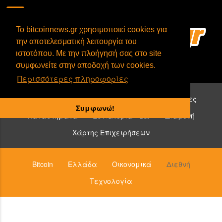
To bitcoinnews.gr χρησιμοποιεί cookies για
την αποτελεσματική λειτουργία του
ιστοτόπου. Με την πλοήγησή σας στο site
συμφωνείτε στην αποδοχή των cookies.
Περισσότερες πληροφορίες
Επιχειρήσεις που δέχονται bitcoin:
Υπηρεσίες
Συμφωνώ!
Καταστήματα
Εστιατόρια - Bar
Διαμονή
Χάρτης Επιχειρήσεων
Bitcoin
Ελλάδα
Οικονομικά
Διεθνή
Τεχνολογία