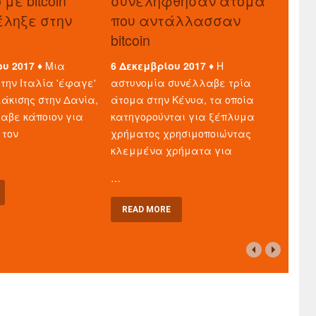
με bitcoin
συνελήφθησαν άτομα
τέληξε στην
που αντάλλασσαν
bitcoin
ου 2017 ♦
Μια
6 Δεκεμβρίου 2017 ♦
Η
την Ιταλία 'έφαγε'
αστυνομία συνέλλαβε τρία
άκισης στην Δανία,
άτομα στην Κένυα, τα οποία
λαβε κάποιον για
κατηγορούνται για ξέπλυμα
 τον
χρήματος χρησιμοποιώντας
κλεμμένα χρήματα για
…
READ MORE