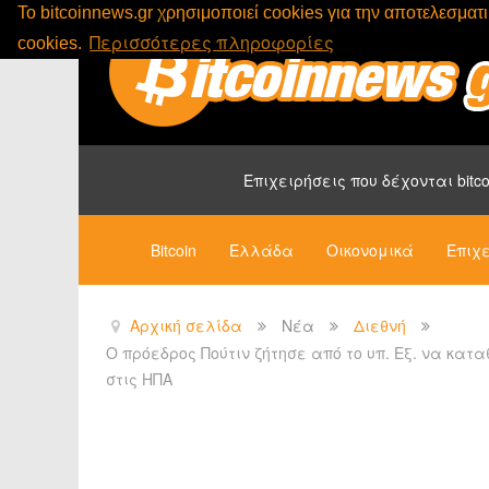
To bitcoinnews.gr χρησιμοποιεί cookies για την αποτελεσμα
Περισσότερες πληροφορίες
cookies.
Επιχειρήσεις που δέχονται bitco
Bitcoin
Ελλάδα
Οικονομικά
Επιχε
Αρχική σελίδα
Νέα
Διεθνή
Ο πρόεδρος Πούτιν ζήτησε από το υπ. Εξ. να κα
στις ΗΠΑ