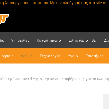
τική λειτουργία του ιστοτόπου. Με την πλοήγησή σας στο site 
Αρχική
Ενότητ
in:
Υπηρεσίες
Καταστήματα
Εστιατόρια - Bar
Δι
ιρήσεις
Διεθνή
Τεχνολογία
Υγεία
Επιστήμες
ταθέσει μήνυση κατά της αμερικανικής κυβέρνησης για το κλε