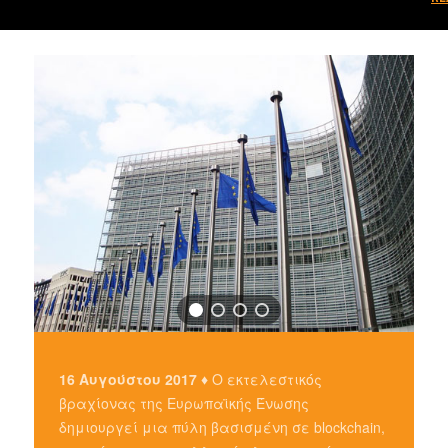
16 Αυγούστου 2017 ♦
Ο εκτελεστικός
βραχίονας της Ευρωπαϊκής Ένωσης
δημιουργεί μια πύλη βασισμένη σε blockchain,