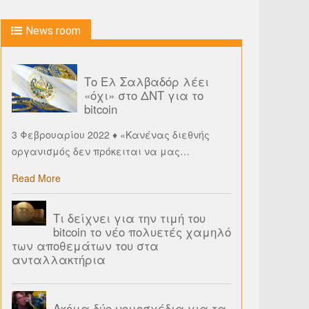
News room
Το Ελ Σαλβαδόρ λέει
«όχι» στο ΔΝΤ για το
bitcoin
3 Φεβρουαρίου 2022 ♦ «Κανένας διεθνής
οργανισμός δεν πρόκειται να μας
…
Read More
Τι δείχνει για την τιμή του
bitcoin το νέο πολυετές χαμηλό
των αποθεμάτων του στα
ανταλλακτήρια
Ακόμα δύο νομοσχέδια για τα