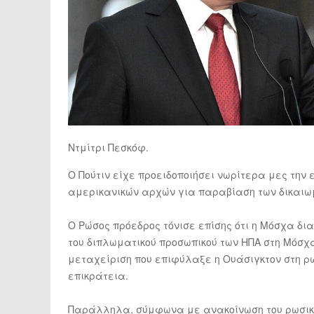
Ντμίτρι Πεσκόφ.
Ο Πούτιν είχε προειδοποιήσει νωρίτερα μες την 
αμερικανικών αρχών για παραβίαση των δικαιωμ
Ο Ρώσος πρόεδρος τόνισε επίσης ότι η Μόσχα δι
του διπλωματικού προσωπικού των ΗΠΑ στη Μόσχα
μεταχείριση που επιφύλαξε η Ουάσιγκτον στη ρ
επικράτεια.
Παράλληλα, σύμφωνα με ανακοίνωση του ρωσικο