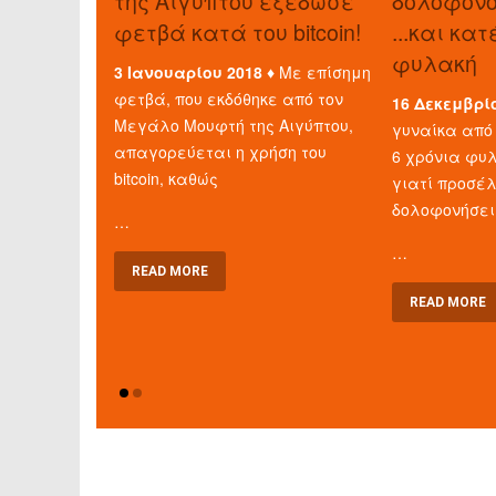
της Αιγύπτου εξέδωσε
δολοφόνο 
φετβά κατά του bitcoin!
...και κα
φυλακή
3 Ιανουαρίου 2018 ♦
Με επίσημη
φετβά, που εκδόθηκε από τον
16 Δεκεμβρί
Μεγάλο Μουφτή της Αιγύπτου,
γυναίκα από 
απαγορεύεται η χρήση του
6 χρόνια φυλ
bitcoin, καθώς
γιατί προσέ
δολοφονήσει
…
…
READ MORE
READ MORE