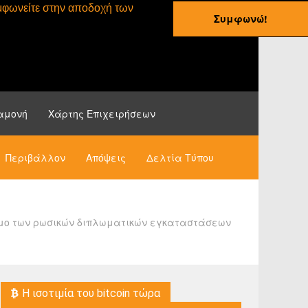
συμφωνείτε στην αποδοχή των
Συμφωνώ!
ες
Οδηγοί
Νέα
αμονή
Χάρτης Επιχειρήσεων
Περιβάλλον
Απόψεις
Δελτία Τύπου
ίσιμο των ρωσικών διπλωματικών εγκαταστάσεων
H ισοτιμία του bitcoin τώρα