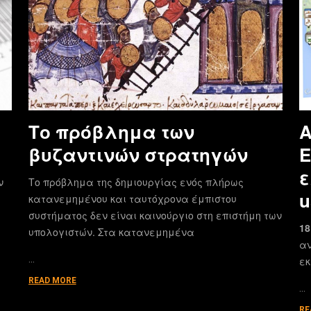
Το πρόβλημα των
Α
βυζαντινών στρατηγών
E
ε
ν
Το πρόβλημα της δημιουργίας ενός πλήρως
u
κατανεμημένου και ταυτόχρονα έμπιστου
συστήματος δεν είναι καινούργιο στη επιστήμη των
18
υπολογιστών. Στα κατανεμημένα
αν
…
εκ
READ MORE
…
RE