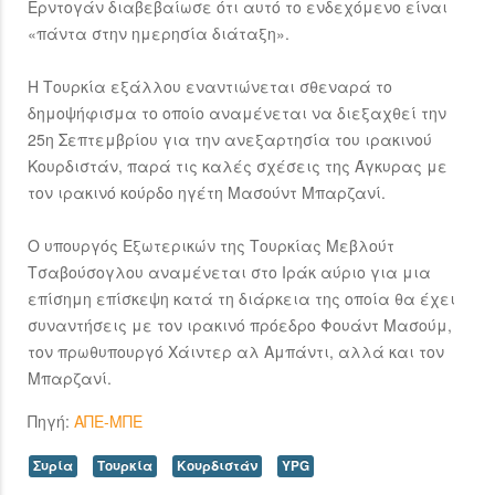
Ερντογάν διαβεβαίωσε ότι αυτό το ενδεχόμενο είναι
«πάντα στην ημερησία διάταξη».
Η Τουρκία εξάλλου εναντιώνεται σθεναρά το
δημοψήφισμα το οποίο αναμένεται να διεξαχθεί την
25η Σεπτεμβρίου για την ανεξαρτησία του ιρακινού
Κουρδιστάν, παρά τις καλές σχέσεις της Άγκυρας με
τον ιρακινό κούρδο ηγέτη Μασούντ Μπαρζανί.
Ο υπουργός Εξωτερικών της Τουρκίας Μεβλούτ
Τσαβούσογλου αναμένεται στο Ιράκ αύριο για μια
επίσημη επίσκεψη κατά τη διάρκεια της οποία θα έχει
συναντήσεις με τον ιρακινό πρόεδρο Φουάντ Μασούμ,
τον πρωθυπουργό Χάιντερ αλ Αμπάντι, αλλά και τον
Μπαρζανί.
Πηγή:
ΑΠΕ-ΜΠΕ
Συρία
Τουρκία
Κουρδιστάν
YPG