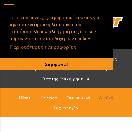
To bitcoinnews.gr χρησιμοποιεί cookies για
την αποτελεσματική λειτουργία του
ιστοτόπου. Με την πλοήγησή σας στο site
συμφωνείτε στην αποδοχή των cookies.
Περισσότερες πληροφορίες
Επιχειρήσεις που δέχονται bitcoin:
Υπηρεσίες
Συμφωνώ!
Καταστήματα
Εστιατόρια - Bar
Διαμονή
Χάρτης Επιχειρήσεων
Bitcoin
Ελλάδα
Οικονομικά
Διεθνή
Τεχνολογία