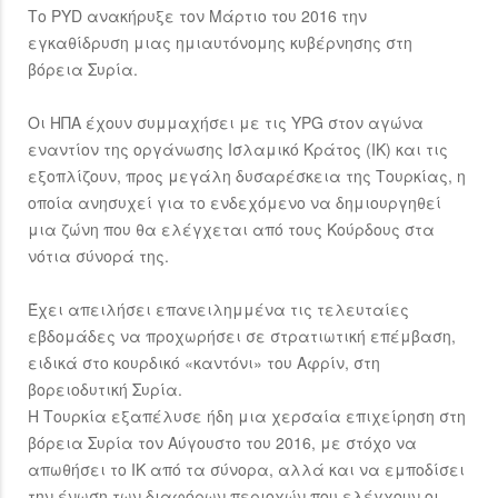
Το PYD ανακήρυξε τον Μάρτιο του 2016 την
εγκαθίδρυση μιας ημιαυτόνομης κυβέρνησης στη
βόρεια Συρία.
Οι ΗΠΑ έχουν συμμαχήσει με τις YPG στον αγώνα
εναντίον της οργάνωσης Ισλαμικό Κράτος (ΙΚ) και τις
εξοπλίζουν, προς μεγάλη δυσαρέσκεια της Τουρκίας, η
οποία ανησυχεί για το ενδεχόμενο να δημιουργηθεί
μια ζώνη που θα ελέγχεται από τους Κούρδους στα
νότια σύνορά της.
Έχει απειλήσει επανειλημμένα τις τελευταίες
εβδομάδες να προχωρήσει σε στρατιωτική επέμβαση,
ειδικά στο κουρδικό «καντόνι» του Αφρίν, στη
βορειοδυτική Συρία.
Η Τουρκία εξαπέλυσε ήδη μια χερσαία επιχείρηση στη
βόρεια Συρία τον Αύγουστο του 2016, με στόχο να
απωθήσει το ΙΚ από τα σύνορα, αλλά και να εμποδίσει
την ένωση των διαφόρων περιοχών που ελέγχουν οι