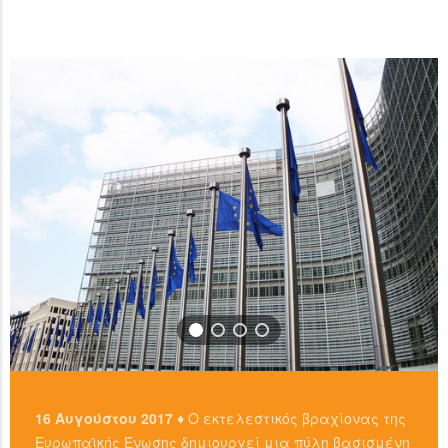
ανταλλακτήρια, είτε απευθείας από άλλους ιδιώτες
…
χρησιμοπιώντας πλατφόρμες όπως το localbitcoins για
READ MORE
…
READ MORE
16 Αυγούστου 2017 ♦
Ο εκτελεστικός βραχίονας της
Ευρωπαϊκής Ένωσης δημιουργεί μια πύλη βασισμένη