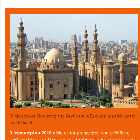
O Μεγάλος Μουφτής της Αιγύπτου εξέδωσε φετβά κατά
του bitcoin!
3 Ιανουαρίου 2018 ♦
Με επίσημη φετβά, που εκδόθηκε