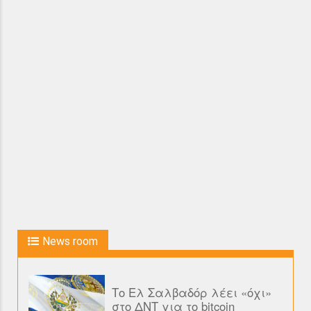
News room
Το Ελ Σαλβαδόρ λέει «όχι»
στο ΔΝΤ για το bitcoin