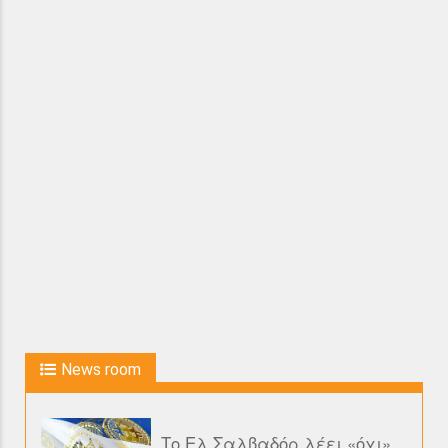
News room
Το Ελ Σαλβαδόρ λέει «όχι»