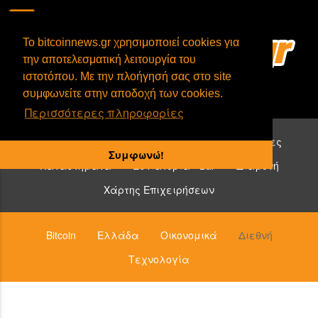
To bitcoinnews.gr χρησιμοποιεί cookies για
την αποτελεσματική λειτουργία του
ιστοτόπου. Με την πλοήγησή σας στο site
συμφωνείτε στην αποδοχή των cookies.
Περισσότερες πληροφορίες
Επιχειρήσεις που δέχονται bitcoin:
Υπηρεσίες
Συμφωνώ!
Καταστήματα
Εστιατόρια - Bar
Διαμονή
Χάρτης Επιχειρήσεων
Bitcoin
Ελλάδα
Οικονομικά
Διεθνή
Τεχνολογία