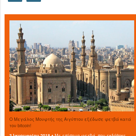
O Μεγάλος Μουφτής της Αιγύπτου εξέδωσε φετβά κατά
του bitcoin!
3 Ιανουαρίου 2018 ♦
Με επίσημη φετβά, που εκδόθηκε