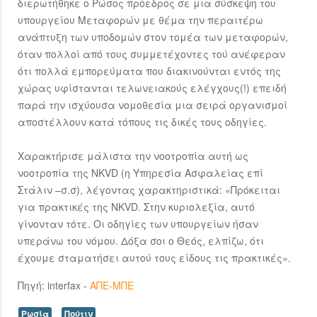
διερωτήθηκε ο Ρώσος πρόεδρος σε μια σύσκεψη του
υπουργείου Μεταφορών με θέμα την περαιτέρω
ανάπτυξη των υποδομών στον τομέα των μεταφορών,
όταν πολλοί από τους συμμετέχοντες τού ανέφεραν
ότι πολλά εμπορεύματα που διακινούνται εντός της
χώρας υφίστανται τελωνειακούς ελέγχους(!) επειδή
παρά την ισχύουσα νομοθεσία μια σειρά οργανισμοί
αποστέλλουν κατά τόπους τις δικές τους οδηγίες.
Χαρακτήρισε μάλιστα την νοοτροπία αυτή ως
νοοτροπία της NKVD (η Υπηρεσία Ασφαλείας επί
Στάλιν –σ.σ), λέγοντας χαρακτηριστικά: «Πρόκειται
για πρακτικές της NKVD. Στην κυριολεξία, αυτό
γίνονταν τότε. Οι οδηγίες των υπουργείων ήσαν
υπεράνω του νόμου. Δόξα σοι ο Θεός, ελπίζω, ότι
έχουμε σταματήσει αυτού τους είδους τις πρακτικές».
Πηγή: interfax -
ΑΠΕ-ΜΠΕ
Ρωσία
Πούτιν