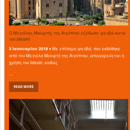
O Μεγάλος Μουφτής της Αιγύπτου εξέδωσε φετβά κατά
του bitcoin!
3 Ιανουαρίου 2018 ♦
Με επίσημη φετβά, που εκδόθηκε
από τον Μεγάλο Μουφτή της Αιγύπτου, απαγορεύεται η
χρήση του bitcoin, καθώς
…
READ MORE