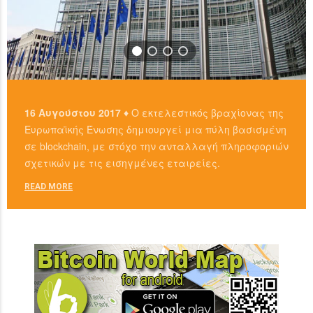
16 Αυγούστου 2017 ♦
Ο εκτελεστικός βραχίονας της
Ευρωπαϊκής Ένωσης δημιουργεί μια πύλη βασισμένη
σε blockchain, με στόχο την ανταλλαγή πληροφοριών
σχετικών με τις εισηγμένες εταιρείες.
READ MORE