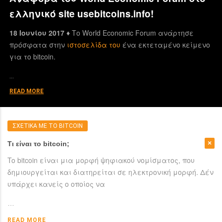
ελληνικό site usebitcoins.info!
18 Ιουνίου 2017 ♦
Το World Economic Forum ανάρτησε
πρόσφατα στην
ιστοσελίδα του
ένα εκτεταμένο κείμενο
για το bitcoin.
…
READ MORE
ΣΧΕΤΙΚΑ ΜΕ ΤΟ BITCOIN
Τι είναι το bitcoin;
To bitcoin είναι μια μορφή ψηφιακού νομίσματος, που
δημιουργείται και διατηρείται σε ηλεκτρονική μορφή. Δέν
υπάρχει κανείς ο οποίος να
…
READ MORE