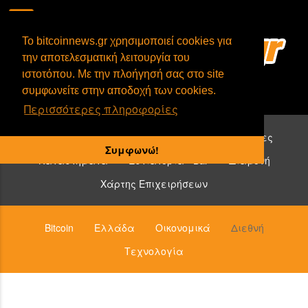
To bitcoinnews.gr χρησιμοποιεί cookies για
την αποτελεσματική λειτουργία του
ιστοτόπου. Με την πλοήγησή σας στο site
συμφωνείτε στην αποδοχή των cookies.
Περισσότερες πληροφορίες
Επιχειρήσεις που δέχονται bitcoin:
Υπηρεσίες
Συμφωνώ!
Καταστήματα
Εστιατόρια - Bar
Διαμονή
Χάρτης Επιχειρήσεων
Bitcoin
Ελλάδα
Οικονομικά
Διεθνή
Τεχνολογία