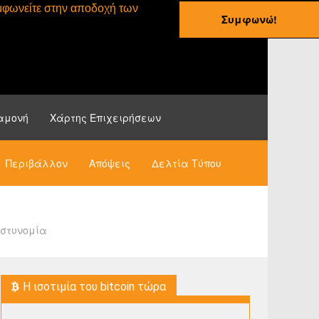
συμφωνείτε στην αποδοχή των
Συμφωνώ!
ες
Οδηγοί
Νέα
αμονή
Χάρτης Επιχειρήσεων
Περιβάλλον
Απόψεις
Δελτία Τύπου
αστυνομία
H ισοτιμία του bitcoin τώρα