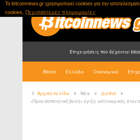
To bitcoinnews.gr χρησιμοποιεί cookies για την αποτελεσμα
Περισσότερες πληροφορίες
cookies.
Επιχειρήσεις που δέχονται bitco
Bitcoin
Ελλάδα
Οικονομικά
Επιχε
Αρχική σελίδα
Νέα
Διεθνή
«Προειδοποιητική βολή» έριξε αστυνομικός στον