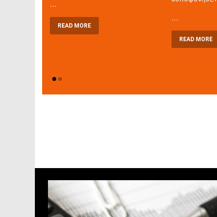
…
…
READ MORE
READ MORE