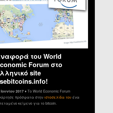
ναφορά του World
conomic Forum στο
λληνικό site
sebitcoins.info!
 Ιουνίου 2017 ♦
Το World Economic Forum
άρτησε πρόσφατα στην
ιστοσελίδα του
ένα
τεταμένο κείμενο για το bitcoin.