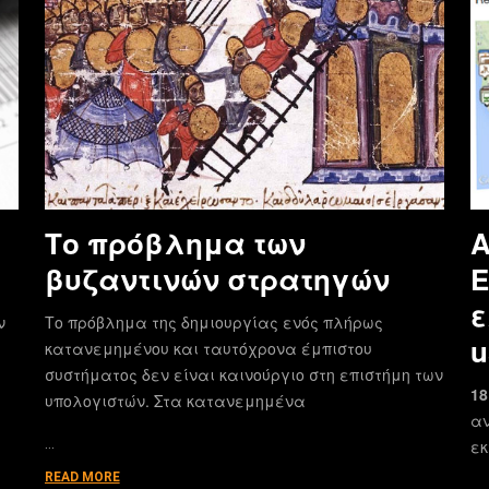
Το πρόβλημα των
Α
βυζαντινών στρατηγών
E
ε
ν
Το πρόβλημα της δημιουργίας ενός πλήρως
u
κατανεμημένου και ταυτόχρονα έμπιστου
συστήματος δεν είναι καινούργιο στη επιστήμη των
18
υπολογιστών. Στα κατανεμημένα
αν
…
εκ
READ MORE
…