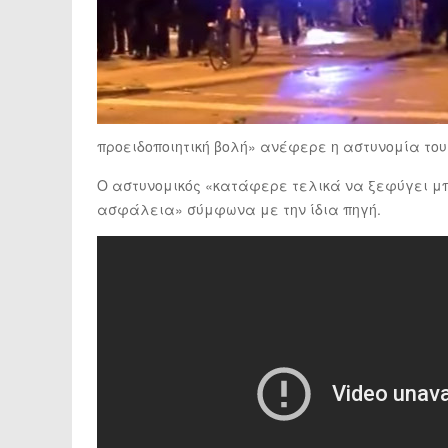
προειδοποιητική βολή» ανέφερε η αστυνομία του 
Ο αστυνομικός «κατάφερε τελικά να ξεφύγει μπ
ασφάλεια» σύμφωνα με την ίδια πηγή.