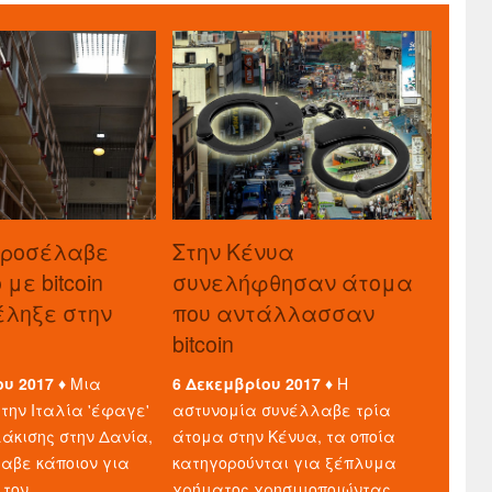
προσέλαβε
Στην Κένυα
με bitcoin
συνελήφθησαν άτομα
τέληξε στην
που αντάλλασσαν
bitcoin
ου 2017 ♦
Μια
6 Δεκεμβρίου 2017 ♦
Η
την Ιταλία 'έφαγε'
αστυνομία συνέλλαβε τρία
άκισης στην Δανία,
άτομα στην Κένυα, τα οποία
λαβε κάποιον για
κατηγορούνται για ξέπλυμα
 τον
χρήματος χρησιμοποιώντας