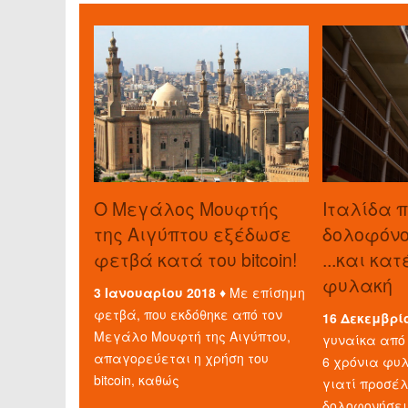
O Μεγάλος Μουφτής
Ιταλίδα 
της Αιγύπτου εξέδωσε
δολοφόνο 
φετβά κατά του bitcoin!
...και κα
φυλακή
3 Ιανουαρίου 2018 ♦
Με επίσημη
φετβά, που εκδόθηκε από τον
16 Δεκεμβρί
Μεγάλο Μουφτή της Αιγύπτου,
γυναίκα από 
απαγορεύεται η χρήση του
6 χρόνια φυλ
bitcoin, καθώς
γιατί προσέ
δολοφονήσει