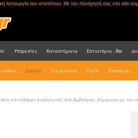
τική λειτουργία του ιστοτόπου. Με την πλοήγησή σας στο site 
Αρχική
Ενότητ
in:
Υπηρεσίες
Καταστήματα
Εστιατόρια - Bar
Δι
ιρήσεις
Διεθνή
Τεχνολογία
Υγεία
Επιστήμες
 οποίο επιτέθηκαν διαδηλωτές στο Αμβούργο, σύμφωνα με την 