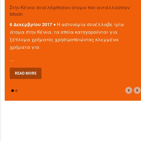
Στην Κένυα συνελήφθησαν άτομα που αντάλλασσαν
bitcoin
6 Δεκεμβρίου 2017 ♦
Η αστυνομία συνέλλαβε τρία
άτομα στην Κένυα, τα οποία κατηγορούνται για
ξέπλυμα χρήματος χρησιμοποιώντας κλεμμένα
χρήματα για
…
READ MORE