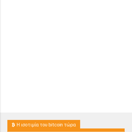
H ισοτιμία του bitcoin τώρα