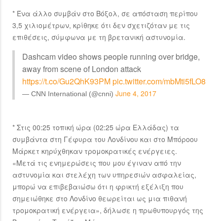
* Ένα άλλο συμβάν στο Βόξολ, σε απόσταση περίπου
3,5 χιλιομέτρων, κρίθηκε ότι δεν σχετιζόταν με τις
επιθέσεις, σύμφωνα με τη βρετανική αστυνομία.
Dashcam video shows people running over bridge,
away from scene of London attack
https://t.co/Gu2QhK93PM
pic.twitter.com/mbMti5fLO8
June 4, 2017
— CNN International (@cnni)
* Στις 00:25 τοπική ώρα (02:25 ώρα Ελλάδας) τα
συμβάντα στη Γέφυρα του Λονδίνου και στο Μπόροου
Μάρκετ κηρύχθηκαν τρομοκρατικές ενέργειες.
«Μετά τις ενημερώσεις που μου έγιναν από την
αστυνομία και στελέχη των υπηρεσιών ασφαλείας,
μπορώ να επιβεβαιώσω ότι η φρικτή εξέλιξη που
σημειώθηκε στο Λονδίνο θεωρείται ως μια πιθανή
τρομοκρατική ενέργεια», δήλωσε η πρωθυπουργός της