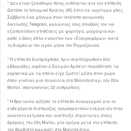
* Δεν είναι ξεκάθαρο ποιος ευθύνεται για την επίθεση.
Ωστόσο το Ισλαμικό Κράτος (ΙΚ) έστειλε νωρίτερα χθες
Σάββατο ένα μήνυμα στον ιστότοπο κοινωνικής
δικτύωσης Telegram, καλώντας τους οπαδούς του να
εξαπολύσουν επιθέσεις με φορτηγά, μαχαίρια και
κάθε είδους όπλο εναντίον των «Σταυροφόρων» κατά
τη διάρκεια του ιερού μήνα του Ραμαζανιού.
* Η επίθεση διαπράχθηκε πριν συμπληρωθούν δύο
εβδομάδες αφότου ο Σαλμάν Αμπέντι πυροδότησε τα
εκρηκτικά με τα οποία είχε ζωστεί μέσα στον χώρο
όπου γινόταν μια συναυλία στο Μάντσεστερ, την 22α
Μαΐου, σκοτώνοντας 22 ανθρώπους.
* Η Βρετανία αύξησε το επίπεδο συναγερμού για το
ενδεχόμενο διάπραξης τρομοκρατικών ενεργειών στην
ανώτατη κλίμακα και ανέπτυξε στρατιώτες στους
δρόμους την 23η Μαΐου, μία ημέρα μετά την επίθεση
του βομβιστή-καμικάζι στο Μάντσεστερ.