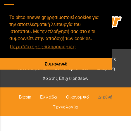
To bitcoinnews.gr χρησιμοποιεί cookies για
την αποτελεσματική λειτουργία του
ιστοτόπου. Με την πλοήγησή σας στο site
συμφωνείτε στην αποδοχή των cookies.
Περισσότερες πληροφορίες
Επιχειρήσεις που δέχονται bitcoin:
Υπηρεσίες
Συμφωνώ!
Καταστήματα
Εστιατόρια - Bar
Διαμονή
Χάρτης Επιχειρήσεων
Bitcoin
Ελλάδα
Οικονομικά
Διεθνή
Τεχνολογία