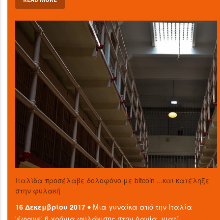
READ MORE
Ιταλίδα προσέλαβε δολοφόνο με bitcoin ...και κατέληξε
στην φυλακή
16 Δεκεμβρίου 2017 ♦
Μια γυναίκα από την Ιταλία
'έφαγε' 6 χρόνια φυλάκισης στην Δανία, γιατί