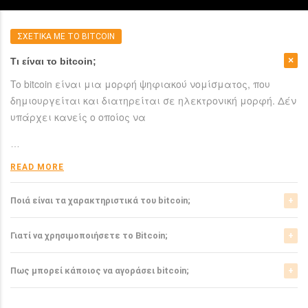
ΣΧΕΤΙΚΑ ΜΕ ΤΟ BITCOIN
Τι είναι το bitcoin;
To bitcoin είναι μια μορφή ψηφιακού νομίσματος, που
δημιουργείται και διατηρείται σε ηλεκτρονική μορφή. Δέν
υπάρχει κανείς ο οποίος να
…
READ MORE
Ποιά είναι τα χαρακτηριστικά του bitcoin;
Το bitcoin έχει αρκετά σημαντικά χαρακτηριστικά που το
Γιατί να χρησιμοποιήσετε το Bitcoin;
ξεχωρίζουν από τα ελεγχόμενα-από-κυβερνήσεις
νομίσματα.
Το bitcoin είναι μια σχετικά νέα μορφή νομίσματος, η
Πως μπορεί κάποιος να αγοράσει bitcoin;
οποία τώρα αρχίζει να γίνεται αποδεκτή από μιά μεγάλη
READ MORE
μερίδα του
Μπορείτε να αγοράσετε bitcoin είτε από τα αντίστοιχα