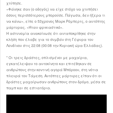
χτύπησε.
«Φάνηκε σαν (ο οδηγός) να είχε στόχο να χτυπήσει
όσους περισσότερους μπορούσε. Πάγωσα, δεν ήξερα τι
να κάνω», είπε ο 53χρονος Μαρκ Ρόμπερτς, ο αυτόπτης
μάρτυρας. «Ήταν φρικιαστικό».
Η αστυνομία ανακοίνωσε ότι ανταποκρίθηκε στην
κλήση που έλαβε για το συμβάν στη Γέφυρα του
Λονδίνου στις 22:08 (00:08 την Κυριακή ώρα Ελλάδας).
* Οι τρεις δράστες, οπλισμένοι με μαχαίρια,
εγκατέλειψαν το αυτοκίνητο και επιτέθηκαν σε
ανθρώπους στην κοντινή αγορά Μπόροου, στη νότια
πλευρά του Τάμεση. Αυτόπτες μάρτυρες είπαν ότι οι
δράστες μαχαίρωσαν ανθρώπους στον δρόμο, μέσα σε
παμπ και σε εστιατόρια.