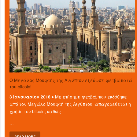
O Μεγάλος Μουφτής της Αιγύπτου εξέδωσε φετβά κατά
του bitcoin!
3 Ιανουαρίου 2018 ♦
Με επίσημη φετβά, που εκδόθηκε
από τον Μεγάλο Μουφτή της Αιγύπτου, απαγορεύεται η
χρήση του bitcoin, καθώς
…