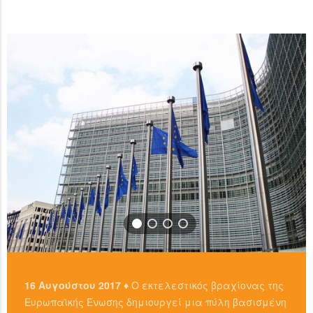
ανταλλακτήρια, είτε απευθείας από άλλους ιδιώτες
…
χρησιμοπιώντας πλατφόρμες όπως το localbitcoins για
READ MORE
…
READ MORE
16 Αυγούστου 2017 ♦
Ο εκτελεστικός βραχίονας της
Ευρωπαϊκής Ένωσης δημιουργεί μια πύλη βασισμένη