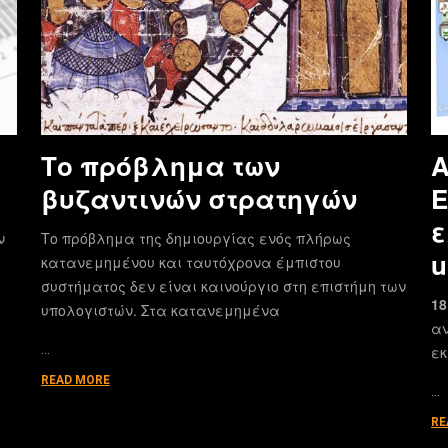
Το πρόβλημα των
Α
βυζαντινών στρατηγών
E
ε
ν
Το πρόβλημα της δημιουργίας ενός πλήρως
u
κατανεμημένου και ταυτόχρονα έμπιστου
συστήματος δεν είναι καινούργιο στη επιστήμη των
18
υπολογιστών. Στα κατανεμημένα
αν
…
εκ
READ MORE
…
RE