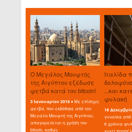
O Μεγάλος Μουφτής
Ιταλίδα 
της Αιγύπτου εξέδωσε
δολοφόνο 
φετβά κατά του bitcoin!
...και κα
φυλακή
3 Ιανουαρίου 2018 ♦
Με επίσημη
φετβά, που εκδόθηκε από τον
16 Δεκεμβρί
Μεγάλο Μουφτή της Αιγύπτου,
γυναίκα από 
απαγορεύεται η χρήση του
6 χρόνια φυλ
bitcoin, καθώς
γιατί προσέ