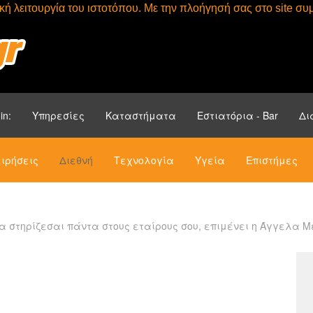
τική λειτουργία του ιστοτόπου. Με την πλοήγησή σας στο site 
Αρχική
Ενότητ
in:
Υπηρεσίες
Καταστήματα
Εστιατόρια - Bar
Δι
ιρήσεις
Διεθνή
Τεχνολογία
Υγεία
Επιστήμες
να στηρίζεσαι πάντα στους εταίρους σου, επιμένει η Άγγελα 