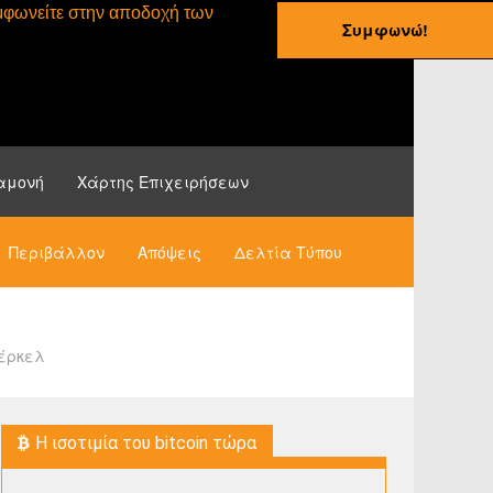
συμφωνείτε στην αποδοχή των
Συμφωνώ!
ες
Οδηγοί
Νέα
αμονή
Χάρτης Επιχειρήσεων
Περιβάλλον
Απόψεις
Δελτία Τύπου
Μέρκελ
H ισοτιμία του bitcoin τώρα