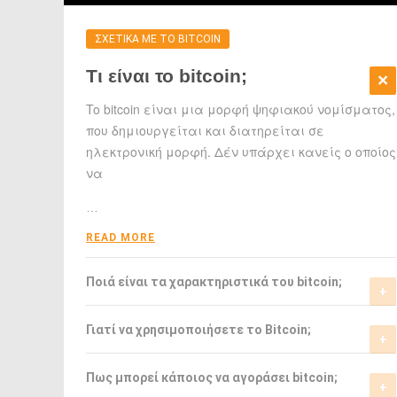
ΣΧΕΤΙΚΑ ΜΕ ΤΟ BITCOIN
Τι είναι το bitcoin;
To bitcoin είναι μια μορφή ψηφιακού νομίσματος,
που δημιουργείται και διατηρείται σε
ηλεκτρονική μορφή. Δέν υπάρχει κανείς ο οποίος
να
…
READ MORE
Ποιά είναι τα χαρακτηριστικά του bitcoin;
Το bitcoin έχει αρκετά σημαντικά
Γιατί να χρησιμοποιήσετε το Bitcoin;
χαρακτηριστικά που το ξεχωρίζουν από τα
ελεγχόμενα-από-κυβερνήσεις νομίσματα.
Το bitcoin είναι μια σχετικά νέα μορφή
Πως μπορεί κάποιος να αγοράσει bitcoin;
νομίσματος, η οποία τώρα αρχίζει να γίνεται
READ MORE