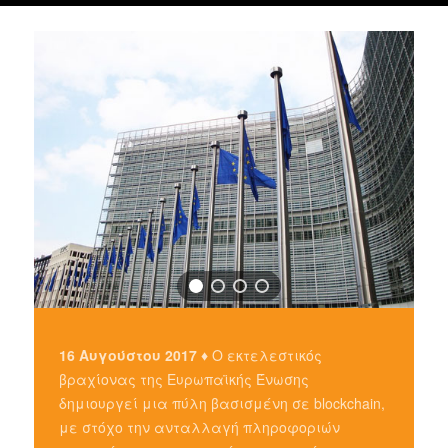
16 Αυγούστου 2017 ♦
Ο εκτελεστικός
βραχίονας της Ευρωπαϊκής Ένωσης
δημιουργεί μια πύλη βασισμένη σε blockchain,
με στόχο την ανταλλαγή πληροφοριών