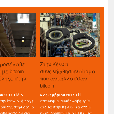
προσέλαβε
Στην Κένυα
με bitcoin
συνελήφθησαν άτομα
τέληξε στην
που αντάλλασσαν
bitcoin
ου 2017 ♦
Μια
6 Δεκεμβρίου 2017 ♦
Η
την Ιταλία 'έφαγε'
αστυνομία συνέλλαβε τρία
άκισης στην Δανία,
άτομα στην Κένυα, τα οποία
λαβε κάποιον για
κατηγορούνται για ξέπλυμα