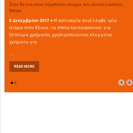
Στην Κένυα συνελήφθησαν άτομα που αντάλλασσαν
bitcoin
6 Δεκεμβρίου 2017 ♦
Η αστυνομία συνέλλαβε τρία
άτομα στην Κένυα, τα οποία κατηγορούνται για
ξέπλυμα χρήματος χρησιμοποιώντας κλεμμένα
χρήματα για
…
READ MORE