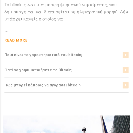
To bitcoin είναι μια μορφή ψηφιακού νομίσματος, που
δημιουργείται και διατηρείται σε ηλεκτρονική μορφή. Δέν
υπάρχει κανείς ο οποίος να
…
READ MORE
Ποιά είναι τα χαρακτηριστικά του bitcoin;
Το bitcoin έχει αρκετά σημαντικά χαρακτηριστικά που το
Γιατί να χρησιμοποιήσετε το Bitcoin;
ξεχωρίζουν από τα ελεγχόμενα-από-κυβερνήσεις
νομίσματα.
Το bitcoin είναι μια σχετικά νέα μορφή νομίσματος, η
Πως μπορεί κάποιος να αγοράσει bitcoin;
οποία τώρα αρχίζει να γίνεται αποδεκτή από μιά μεγάλη
READ MORE
μερίδα του
Μπορείτε να αγοράσετε bitcoin είτε από τα αντίστοιχα
ανταλλακτήρια, είτε απευθείας από άλλους ιδιώτες
…
χρησιμοπιώντας πλατφόρμες όπως το localbitcoins για
READ MORE
…
READ MORE