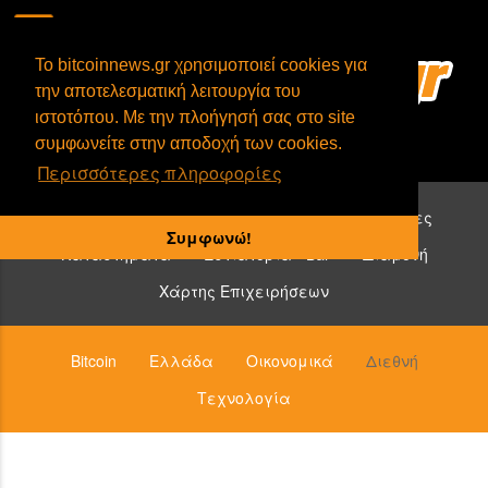
To bitcoinnews.gr χρησιμοποιεί cookies για
την αποτελεσματική λειτουργία του
ιστοτόπου. Με την πλοήγησή σας στο site
συμφωνείτε στην αποδοχή των cookies.
Περισσότερες πληροφορίες
Επιχειρήσεις που δέχονται bitcoin:
Υπηρεσίες
Συμφωνώ!
Καταστήματα
Εστιατόρια - Bar
Διαμονή
Χάρτης Επιχειρήσεων
Bitcoin
Ελλάδα
Οικονομικά
Διεθνή
Τεχνολογία