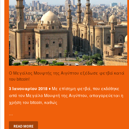
O Μεγάλος Μουφτής της Αιγύπτου εξέδωσε φετβά κατά
του bitcoin!
3 Ιανουαρίου 2018 ♦
Με επίσημη φετβά, που εκδόθηκε
από τον Μεγάλο Μουφτή της Αιγύπτου, απαγορεύεται η
χρήση του bitcoin, καθώς
…
READ MORE