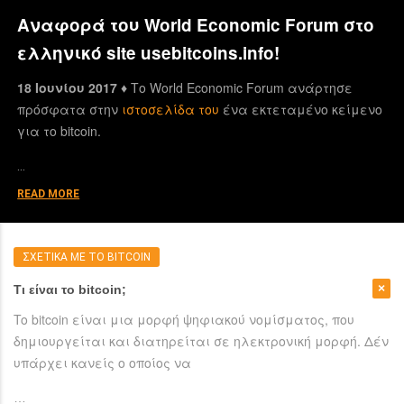
Αναφορά του World Economic Forum στο
ελληνικό site usebitcoins.info!
18 Ιουνίου 2017 ♦
Το World Economic Forum ανάρτησε
πρόσφατα στην
ιστοσελίδα του
ένα εκτεταμένο κείμενο
για το bitcoin.
…
READ MORE
ΣΧΕΤΙΚΑ ΜΕ ΤΟ BITCOIN
Τι είναι το bitcoin;
To bitcoin είναι μια μορφή ψηφιακού νομίσματος, που
δημιουργείται και διατηρείται σε ηλεκτρονική μορφή. Δέν
υπάρχει κανείς ο οποίος να
…