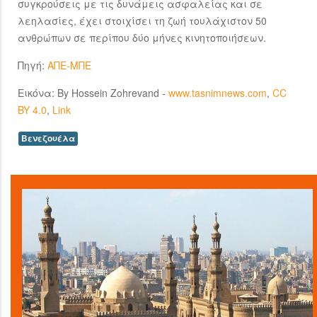
συγκρούσεις με τις δυνάμεις ασφαλείας και σε
λεηλασίες, έχει στοιχίσει τη ζωή τουλάχιστον 50
ανθρώπων σε περίπου δύο μήνες κινητοποιήσεων.
Πηγή:
ΑΠΕ-ΜΠΕ
Εικόνα: By Hossein Zohrevand -
www.tasnimnews.com
,
CC
BY 4.0
,
Link
Βενεζουέλα