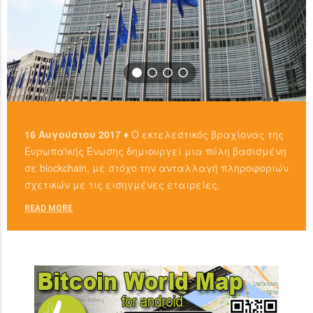
16 Αυγούστου 2017 ♦
Ο εκτελεστικός βραχίονας της
Ευρωπαϊκής Ένωσης δημιουργεί μια πύλη βασισμένη
σε blockchain, με στόχο την ανταλλαγή πληροφοριών
σχετικών με τις εισηγμένες εταιρείες.
READ MORE