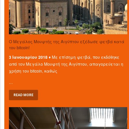
O Μεγάλος Μουφτής της Αιγύπτου εξέδωσε φετβά κατά
του bitcoin!
3 Ιανουαρίου 2018 ♦
Με επίσημη φετβά, που εκδόθηκε
από τον Μεγάλο Μουφτή της Αιγύπτου, απαγορεύεται η
χρήση του bitcoin, καθώς
…
READ MORE