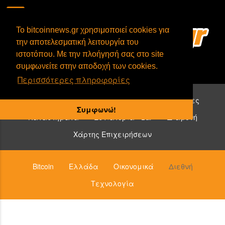
To bitcoinnews.gr χρησιμοποιεί cookies για
την αποτελεσματική λειτουργία του
ιστοτόπου. Με την πλοήγησή σας στο site
συμφωνείτε στην αποδοχή των cookies.
Περισσότερες πληροφορίες
Επιχειρήσεις που δέχονται bitcoin:
Υπηρεσίες
Συμφωνώ!
Καταστήματα
Εστιατόρια - Bar
Διαμονή
Χάρτης Επιχειρήσεων
Bitcoin
Ελλάδα
Οικονομικά
Διεθνή
Τεχνολογία