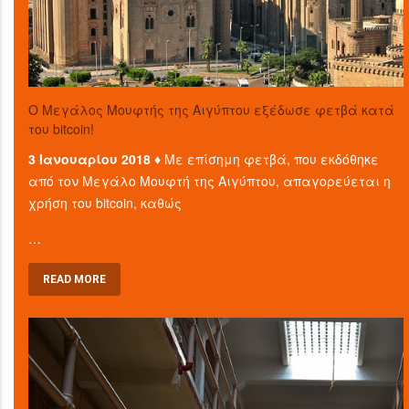
O Μεγάλος Μουφτής της Αιγύπτου εξέδωσε φετβά κατά
του bitcoin!
3 Ιανουαρίου 2018 ♦
Με επίσημη φετβά, που εκδόθηκε
από τον Μεγάλο Μουφτή της Αιγύπτου, απαγορεύεται η
χρήση του bitcoin, καθώς
…
READ MORE