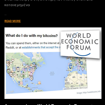
κατανεμημένα
…
READ MORE