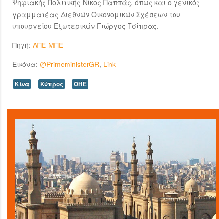
Ψηφιακής Πολιτικής Νίκος Παππάς, όπως και ο γενικός
γραμματέας Διεθνών Οικονομικών Σχέσεων του
υπουργείου Εξωτερικών Γιώργος Τσίπρας.
Πηγή:
ΑΠΕ-ΜΠΕ
Εικόνα:
@PrimeministerGR
,
Link
Κίνα
Κύπρος
ΟΗΕ