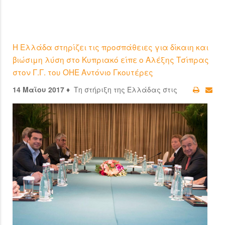
Η Ελλάδα στηρίζει τις προσπάθειες για δίκαιη και
βιώσιμη λύση στο Κυπριακό είπε ο Αλέξης Τσίπρας
στον Γ.Γ. του ΟΗΕ Αντόνιο Γκουτέρες
14 Μαϊου 2017 ♦
Τη στήριξη της Ελλάδας στις