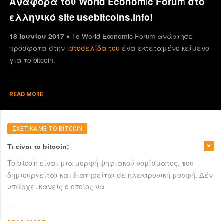
Αναφορά του World Economic Forum στο
ελληνικό site usebitcoins.info!
18 Ιουνίου 2017 ♦
Το World Economic Forum ανάρτησε
πρόσφατα στην
ιστοσελίδα του
ένα εκτεταμένο κείμενο
για το bitcoin.
…
READ MORE
ΣΧΕΤΙΚΑ ΜΕ ΤΟ BITCOIN
Τι είναι το bitcoin;
To bitcoin είναι μια μορφή ψηφιακού νομίσματος, που
δημιουργείται και διατηρείται σε ηλεκτρονική μορφή. Δέν
υπάρχει κανείς ο οποίος να
…