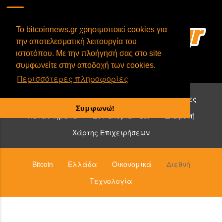
To bitcoinnews.gr χρησιμοποιεί cookies για
την αποτελεσματική λειτουργία του
ιστοτόπου. Με την πλοήγησή σας στο site
συμφωνείτε στην αποδοχή των cookies.
Περισσότερες πληροφορίες
Επιχειρήσεις που δέχονται bitcoin:
Υπηρεσίες
Συμφωνώ!
Καταστήματα
Εστιατόρια - Bar
Διαμονή
Χάρτης Επιχειρήσεων
Bitcoin
Ελλάδα
Οικονομικά
Διεθνή
Τεχνολογία