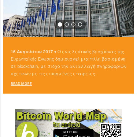
16 Αυγούστου 2017 ♦
Ο εκτελεστικός βραχίονας της
Ευρωπαϊκής Ένωσης δημιουργεί μια πύλη βασισμένη
σε blockchain, με στόχο την ανταλλαγή πληροφοριών
σχετικών με τις εισηγμένες εταιρείες.
READ MORE