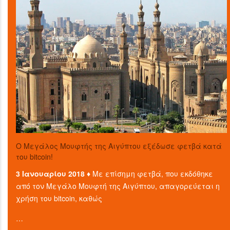
O Μεγάλος Μουφτής της Αιγύπτου εξέδωσε φετβά κατά
του bitcoin!
3 Ιανουαρίου 2018 ♦
Με επίσημη φετβά, που εκδόθηκε
από τον Μεγάλο Μουφτή της Αιγύπτου, απαγορεύεται η
χρήση του bitcoin, καθώς
…