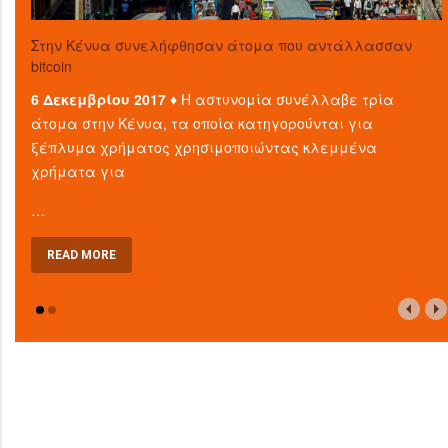
Στην Κένυα συνελήφθησαν άτομα που αντάλλασσαν
bitcoin
6 Δεκεμβρίου 2017 ♦
Η αστυνομία συνέλλαβε τρία
άτομα στην Κένυα, τα οποία κατηγορούνται για
ξέπλυμα χρήματος χρησιμοποιώντας κλεμμένα
χρήματα για
…
READ MORE