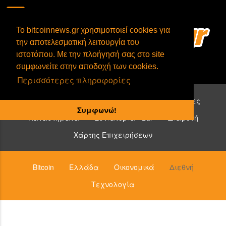
To bitcoinnews.gr χρησιμοποιεί cookies για
την αποτελεσματική λειτουργία του
ιστοτόπου. Με την πλοήγησή σας στο site
συμφωνείτε στην αποδοχή των cookies.
Περισσότερες πληροφορίες
Επιχειρήσεις που δέχονται bitcoin:
Υπηρεσίες
Συμφωνώ!
Καταστήματα
Εστιατόρια - Bar
Διαμονή
Χάρτης Επιχειρήσεων
Bitcoin
Ελλάδα
Οικονομικά
Διεθνή
Τεχνολογία