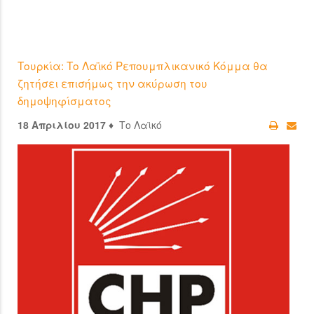
Τουρκία: Το Λαϊκό Ρεπουμπλικανικό Κόμμα θα
ζητήσει επισήμως την ακύρωση του
δημοψηφίσματος
18 Απριλίου 2017 ♦
Το Λαϊκό