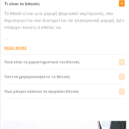
Τι είναι το bitcoin;
To bitcoin είναι μια μορφή ψηφιακού νομίσματος, που
δημιουργείται και διατηρείται σε ηλεκτρονική μορφή. Δέν
υπάρχει κανείς ο οποίος να
…
READ MORE
Ποιά είναι τα χαρακτηριστικά του bitcoin;
Το bitcoin έχει αρκετά σημαντικά χαρακτηριστικά που το
Γιατί να χρησιμοποιήσετε το Bitcoin;
ξεχωρίζουν από τα ελεγχόμενα-από-κυβερνήσεις
νομίσματα.
Το bitcoin είναι μια σχετικά νέα μορφή νομίσματος, η
Πως μπορεί κάποιος να αγοράσει bitcoin;
οποία τώρα αρχίζει να γίνεται αποδεκτή από μιά μεγάλη
READ MORE
μερίδα του
Μπορείτε να αγοράσετε bitcoin είτε από τα αντίστοιχα
ανταλλακτήρια, είτε απευθείας από άλλους ιδιώτες
…
χρησιμοπιώντας πλατφόρμες όπως το localbitcoins για
READ MORE
…