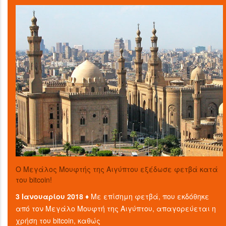
O Μεγάλος Μουφτής της Αιγύπτου εξέδωσε φετβά κατά
του bitcoin!
3 Ιανουαρίου 2018 ♦
Με επίσημη φετβά, που εκδόθηκε
από τον Μεγάλο Μουφτή της Αιγύπτου, απαγορεύεται η
χρήση του bitcoin, καθώς