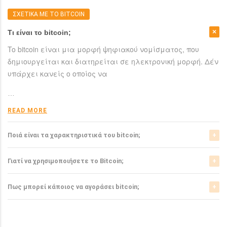
ΣΧΕΤΙΚΑ ΜΕ ΤΟ BITCOIN
Τι είναι το bitcoin;
To bitcoin είναι μια μορφή ψηφιακού νομίσματος, που
δημιουργείται και διατηρείται σε ηλεκτρονική μορφή. Δέν
υπάρχει κανείς ο οποίος να
…
READ MORE
Ποιά είναι τα χαρακτηριστικά του bitcoin;
Το bitcoin έχει αρκετά σημαντικά χαρακτηριστικά που το
Γιατί να χρησιμοποιήσετε το Bitcoin;
ξεχωρίζουν από τα ελεγχόμενα-από-κυβερνήσεις
νομίσματα.
Το bitcoin είναι μια σχετικά νέα μορφή νομίσματος, η
Πως μπορεί κάποιος να αγοράσει bitcoin;
οποία τώρα αρχίζει να γίνεται αποδεκτή από μιά μεγάλη
READ MORE
μερίδα του
Μπορείτε να αγοράσετε bitcoin είτε από τα αντίστοιχα
ανταλλακτήρια, είτε απευθείας από άλλους ιδιώτες
…