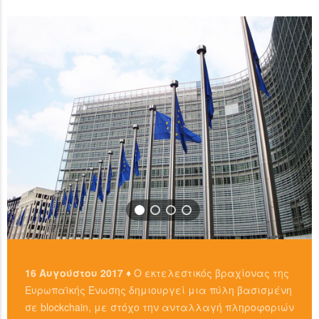
χρησιμοπιώντας πλατφόρμες όπως το localbitcoins για
READ MORE
…
READ MORE
16 Αυγούστου 2017 ♦
Ο εκτελεστικός βραχίονας της
Ευρωπαϊκής Ένωσης δημιουργεί μια πύλη βασισμένη
σε blockchain, με στόχο την ανταλλαγή πληροφοριών