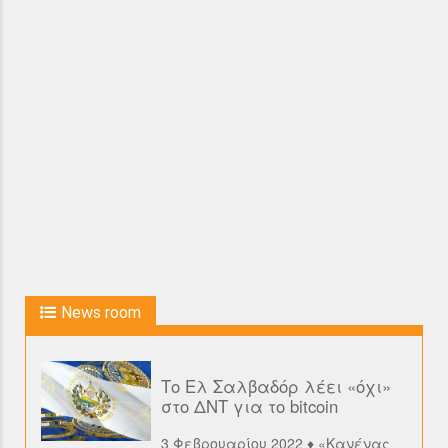
News room
Το Ελ Σαλβαδόρ λέει «όχι»
στο ΔΝΤ για το bitcoin
3 Φεβρουαρίου 2022 ♦ «Κανένας