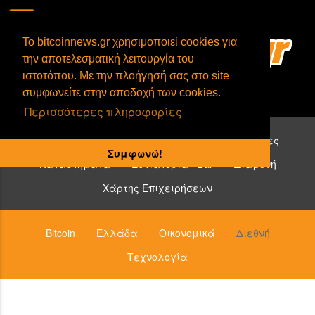
To bitcoinnews.gr χρησιμοποιεί cookies για
την αποτελεσματική λειτουργία του
ιστοτόπου. Με την πλοήγησή σας στο site
συμφωνείτε στην αποδοχή των cookies.
Περισσότερες πληροφορίες
Επιχειρήσεις που δέχονται bitcoin:
Υπηρεσίες
Συμφωνώ!
Καταστήματα
Εστιατόρια - Bar
Διαμονή
Χάρτης Επιχειρήσεων
Bitcoin
Ελλάδα
Οικονομικά
Διεθνή
Τεχνολογία