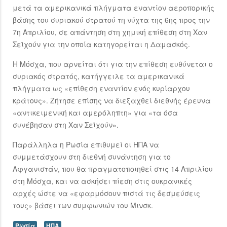
μετά τα αμερικανικά πλήγματα εναντίον αεροπορικής
βάσης του συριακού στρατού τη νύχτα της 6ης προς την
7η Απριλίου, σε απάντηση στη χημική επίθεση στη Χαν
Σεϊχούν για την οποία κατηγορείται η Δαμασκός.
Η Μόσχα, που αρνείται ότι για την επίθεση ευθύνεται ο
συριακός στρατός, κατήγγειλε τα αμερικανικά
πλήγματα ως «επίθεση εναντίον ενός κυρίαρχου
κράτους». Ζήτησε επίσης να διεξαχθεί διεθνής έρευνα
«αντικειμενική και αμερόληπτη» για «τα όσα
συνέβησαν στη Χαν Σεϊχούν».
Παράλληλα η Ρωσία επιθυμεί οι ΗΠΑ να
συμμετάσχουν στη διεθνή συνάντηση για το
Αφγανιστάν, που θα πραγματοποιηθεί στις 14 Απριλίου
στη Μόσχα, και να ασκήσει πίεση στις ουκρανικές
αρχές ώστε να «εφαρμόσουν πιστά τις δεσμεύσεις
τους» βάσει των συμφωνιών του Μινσκ.
Ρωσία
ΗΠΑ