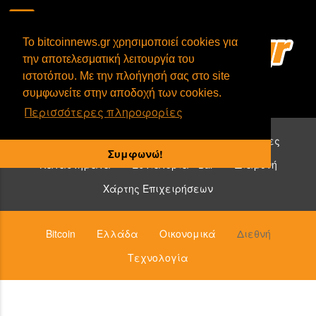
To bitcoinnews.gr χρησιμοποιεί cookies για
την αποτελεσματική λειτουργία του
ιστοτόπου. Με την πλοήγησή σας στο site
συμφωνείτε στην αποδοχή των cookies.
Περισσότερες πληροφορίες
Επιχειρήσεις που δέχονται bitcoin:
Υπηρεσίες
Συμφωνώ!
Καταστήματα
Εστιατόρια - Bar
Διαμονή
Χάρτης Επιχειρήσεων
Bitcoin
Ελλάδα
Οικονομικά
Διεθνή
Τεχνολογία