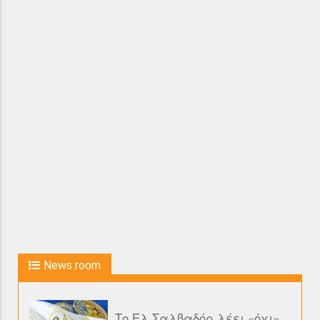
News room
Το Ελ Σαλβαδόρ λέει «όχι»