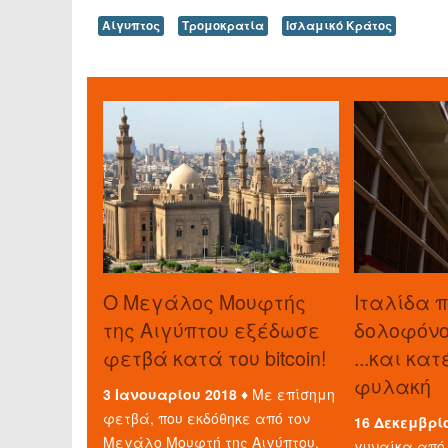
Αίγυπτος
Τρομοκρατία
Ισλαμικό Κράτος
O Μεγάλος Μουφτής
Ιταλίδα 
της Αιγύπτου εξέδωσε
δολοφόνο 
φετβά κατά του bitcoin!
...και κα
φυλακή
3 Ιανουαρίου 2018 ♦
Με επίσημη
φετβά, που εκδόθηκε από τον
16 Δεκεμβρί
Μεγάλο Μουφτή της Αιγύπτου,
γυναίκα από 