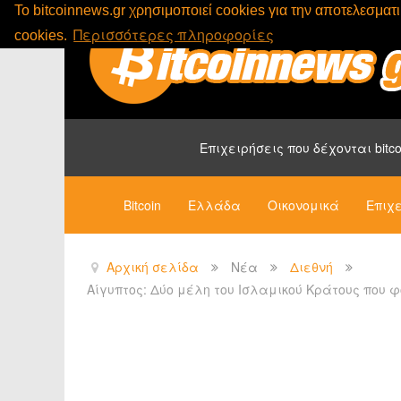
To bitcoinnews.gr χρησιμοποιεί cookies για την αποτελεσμα
Περισσότερες πληροφορίες
cookies.
Επιχειρήσεις που δέχονται bitco
Bitcoin
Ελλάδα
Οικονομικά
Επιχε
Αρχική σελίδα
Νέα
Διεθνή
Αίγυπτος: Δύο μέλη του Ισλαμικού Κράτους που φ