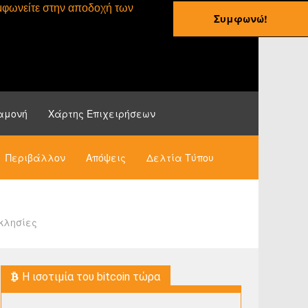
συμφωνείτε στην αποδοχή των
Συμφωνώ!
ες
Οδηγοί
Νέα
αμονή
Χάρτης Επιχειρήσεων
Περιβάλλον
Απόψεις
Δελτία Τύπου
κκλησίες
H ισοτιμία του bitcoin τώρα