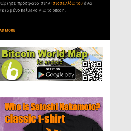
άρτησε πρόσφατα στην
ιστοσελίδα του
ένα
τεταμένο κείμενο για το bitcoin.
AD MORE