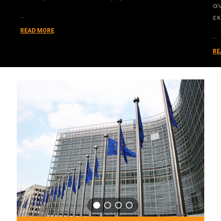
αν
…
εκ
READ MORE
…
RE