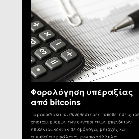
Φορολόγηση υπεραξίας
από bitcoins
Παραδοσιακά, οι συνηθέστερες τοποθετήσεις τω
αποταμιεύσεων των συντηρητικών επενδυτών
επικεντρώνονταν σε ομόλογα, μετοχές και
αμοιβαία κεφάλαια, ενώ παράλληλα