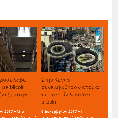
προσέλαβε
Στην Κένυα
με bitcoin
συνελήφθησαν άτομα
τέληξε στην
που αντάλλασσαν
bitcoin
ου 2017 ♦
Μια
6 Δεκεμβρίου 2017 ♦
Η
την Ιταλία 'έφαγε'
αστυνομία συνέλλαβε τρία