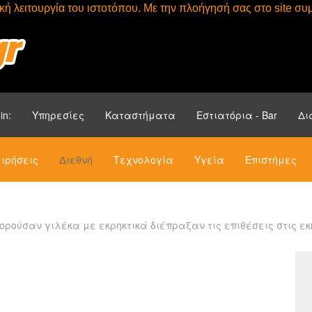
τική λειτουργία του ιστοτόπου. Με την πλοήγησή σας στο site 
Αρχική
Ενότητ
in:
Υπηρεσίες
Καταστήματα
Εστιατόρια - Bar
Δι
ιρήσεις
Διεθνή
Τεχνολογία
Υγεία
Επιστήμες
ορούσαν γιλέκα με εκρηκτικά διέπραξαν τις επιθέσεις στις ε