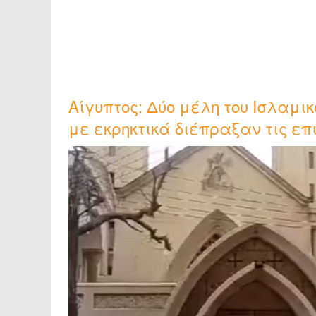
Αίγυπτος: Δύο μέλη του Ισλαμι
με εκρηκτικά διέπραξαν τις επι