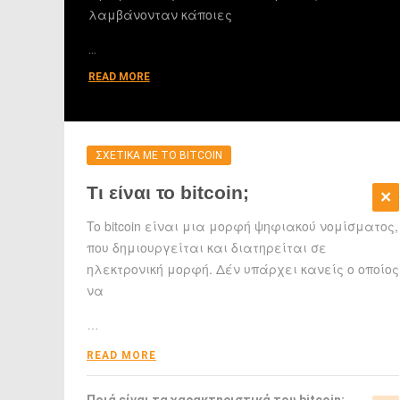
λαμβάνονταν κάποιες
…
READ MORE
ΣΧΕΤΙΚΑ ΜΕ ΤΟ BITCOIN
Τι είναι το bitcoin;
To bitcoin είναι μια μορφή ψηφιακού νομίσματος,
που δημιουργείται και διατηρείται σε
ηλεκτρονική μορφή. Δέν υπάρχει κανείς ο οποίος
να
…
READ MORE