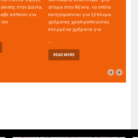
άκισης στην Δανία,
άτομα στην Κένυα, τα οποία
λαβε κάποιον για
κατηγορούνται για ξέπλυμα
 τον
χρήματος χρησιμοποιώντας
κλεμμένα χρήματα για
…
READ MORE