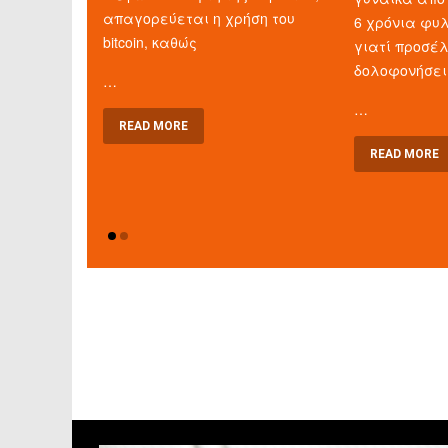
απαγορεύεται η χρήση του
6 χρόνια φυλ
bitcoin, καθώς
γιατί προσέ
δολοφονήσει
…
…
READ MORE
READ MORE