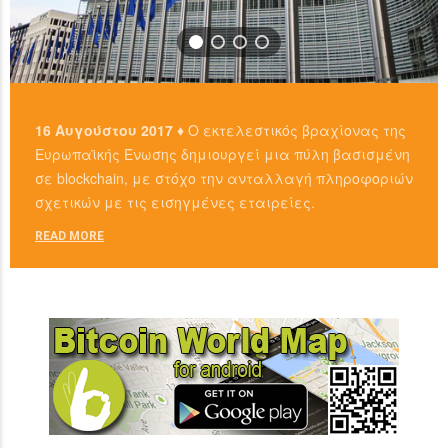
16 Αυγούστου 2017 ♦
Ο εκτελεστικός βραχίονας της
Ευρωπαϊκής Ένωσης δημιουργεί μια πύλη βασισμένη
σε blockchain, με στόχο την ανταλλαγή πληροφοριών
σχετικών με τις εισηγμένες εταιρείες.
READ MORE