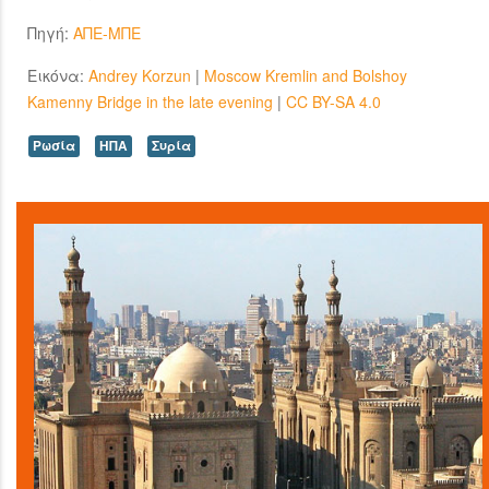
Πηγή:
ΑΠΕ-ΜΠΕ
Εικόνα:
Andrey Korzun
|
Moscow Kremlin and Bolshoy
Kamenny Bridge in the late evening
|
CC BY-SA 4.0
Ρωσία
ΗΠΑ
Συρία