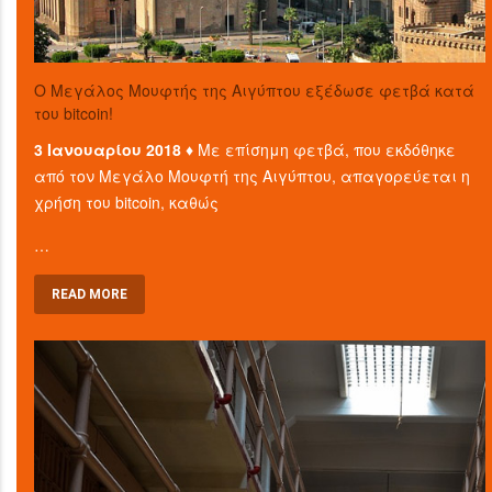
O Μεγάλος Μουφτής της Αιγύπτου εξέδωσε φετβά κατά
του bitcoin!
3 Ιανουαρίου 2018 ♦
Με επίσημη φετβά, που εκδόθηκε
από τον Μεγάλο Μουφτή της Αιγύπτου, απαγορεύεται η
χρήση του bitcoin, καθώς
…
READ MORE