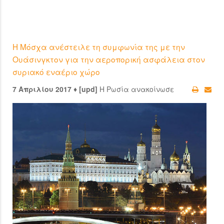
Η Μόσχα ανέστειλε τη συμφωνία της με την
Ουάσινγκτον για την αεροπορική ασφάλεια στον
συριακό εναέριο χώρο
7 Απριλίου 2017 ♦ [upd]
Η Ρωσία ανακοίνωσε