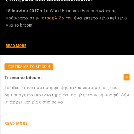
18 Ιουνίου 2017 ♦
Το World Economic Forum ανάρτησε
πρόσφατα στην
ιστοσελίδα του
ένα εκτεταμένο κείμενο
για το bitcoin.
…
READ MORE
ΣΧΕΤΙΚΑ ΜΕ ΤΟ BITCOIN
Τι είναι το bitcoin;
To bitcoin είναι μια μορφή ψηφιακού νομίσματος, που
δημιουργείται και διατηρείται σε ηλεκτρονική μορφή. Δέν
υπάρχει κανείς ο οποίος να
…
READ MORE