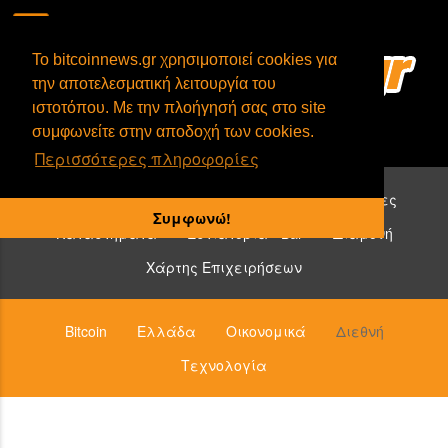
To bitcoinnews.gr χρησιμοποιεί cookies για
την αποτελεσματική λειτουργία του
ιστοτόπου. Με την πλοήγησή σας στο site
συμφωνείτε στην αποδοχή των cookies.
Περισσότερες πληροφορίες
Επιχειρήσεις που δέχονται bitcoin:
Υπηρεσίες
Συμφωνώ!
Καταστήματα
Εστιατόρια - Bar
Διαμονή
Χάρτης Επιχειρήσεων
Bitcoin
Ελλάδα
Οικονομικά
Διεθνή
Τεχνολογία