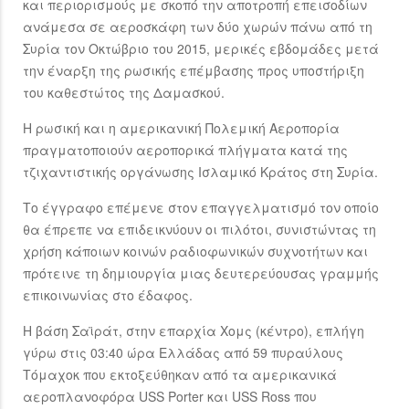
και περιορισμούς με σκοπό την αποτροπή επεισοδίων
ανάμεσα σε αεροσκάφη των δύο χωρών πάνω από τη
Συρία τον Οκτώβριο του 2015, μερικές εβδομάδες μετά
την έναρξη της ρωσικής επέμβασης προς υποστήριξη
του καθεστώτος της Δαμασκού.
Η ρωσική και η αμερικανική Πολεμική Αεροπορία
πραγματοποιούν αεροπορικά πλήγματα κατά της
τζιχαντιστικής οργάνωσης Ισλαμικό Κράτος στη Συρία.
Το έγγραφο επέμενε στον επαγγελματισμό τον οποίο
θα έπρεπε να επιδεικνύουν οι πιλότοι, συνιστώντας τη
χρήση κάποιων κοινών ραδιοφωνικών συχνοτήτων και
πρότεινε τη δημιουργία μιας δευτερεύουσας γραμμής
επικοινωνίας στο έδαφος.
Η βάση Σαϊράτ, στην επαρχία Χομς (κέντρο), επλήγη
γύρω στις 03:40 ώρα Ελλάδας από 59 πυραύλους
Τόμαχοκ που εκτοξεύθηκαν από τα αμερικανικά
αεροπλανοφόρα USS Porter και USS Ross που