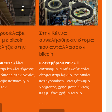
προσέλαβε
Στην Κένυα
με bitcoin
συνελήφθησαν άτομα
τέληξε στην
που αντάλλασσαν
bitcoin
ου 2017 ♦
Μια
6 Δεκεμβρίου 2017 ♦
Η
την Ιταλία 'έφαγε'
αστυνομία συνέλλαβε τρία
άκισης στην Δανία,
άτομα στην Κένυα, τα οποία
λαβε κάποιον για
κατηγορούνται για ξέπλυμα
 τον
χρήματος χρησιμοποιώντας
κλεμμένα χρήματα για
…