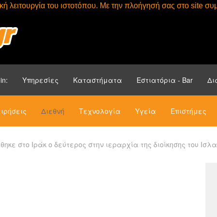
τική λειτουργία του ιστοτόπου. Με την πλοήγησή σας στο site 
Αρχική
Ενότητ
in:
Υπηρεσίες
Καταστήματα
Εστιατόρια - Bar
Δι
ιρήσεις
Διεθνή
Τεχνολογία
Υγεία
Επιστήμες
θηκε στο Ιράκ ο δεύτερος στην ιεραρχία της διοίκησης του Ισλ