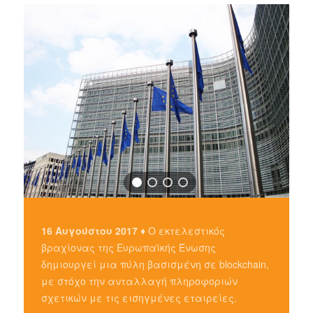
16 Αυγούστου 2017 ♦
Ο εκτελεστικός
βραχίονας της Ευρωπαϊκής Ένωσης
δημιουργεί μια πύλη βασισμένη σε blockchain,
με στόχο την ανταλλαγή πληροφοριών
σχετικών με τις εισηγμένες εταιρείες.