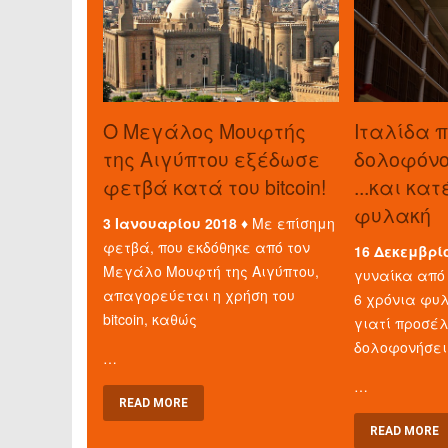
O Μεγάλος Μουφτής
Ιταλίδα 
της Αιγύπτου εξέδωσε
δολοφόνο 
φετβά κατά του bitcoin!
...και κα
φυλακή
3 Ιανουαρίου 2018 ♦
Με επίσημη
φετβά, που εκδόθηκε από τον
16 Δεκεμβρί
Μεγάλο Μουφτή της Αιγύπτου,
γυναίκα από 
απαγορεύεται η χρήση του
6 χρόνια φυλ
bitcoin, καθώς
γιατί προσέ
δολοφονήσει
…
…
READ MORE
READ MORE