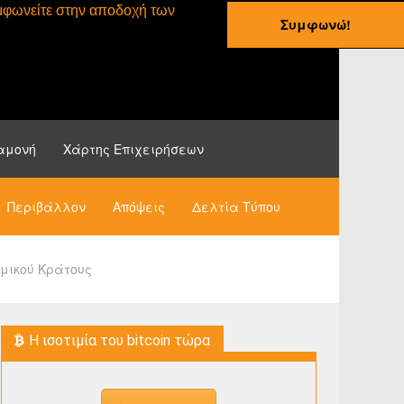
συμφωνείτε στην αποδοχή των
Συμφωνώ!
ες
Οδηγοί
Νέα
αμονή
Χάρτης Επιχειρήσεων
Περιβάλλον
Απόψεις
Δελτία Τύπου
αμικού Κράτους
H ισοτιμία του bitcoin τώρα