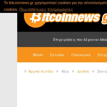
To bitcoinnews.gr χρησιμοποιεί cookies για την αποτελεσμα
Περισσότερες πληροφορίες
cookies.
Επιχειρήσεις που δέχονται bitco
Bitcoin
Ελλάδα
Οικονομικά
Επιχε
Αρχική σελίδα
Νέα
Διεθνή
Σκοτώ