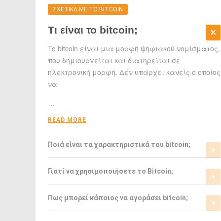
ΣΧΕΤΙΚΑ ΜΕ ΤΟ BITCOIN
Τι είναι το bitcoin;
To bitcoin είναι μια μορφή ψηφιακού νομίσματος,
που δημιουργείται και διατηρείται σε
ηλεκτρονική μορφή. Δέν υπάρχει κανείς ο οποίος
να
…
READ MORE
Ποιά είναι τα χαρακτηριστικά του bitcoin;
Το bitcoin έχει αρκετά σημαντικά
Γιατί να χρησιμοποιήσετε το Bitcoin;
χαρακτηριστικά που το ξεχωρίζουν από τα
ελεγχόμενα-από-κυβερνήσεις νομίσματα.
Το bitcoin είναι μια σχετικά νέα μορφή
Πως μπορεί κάποιος να αγοράσει bitcoin;
νομίσματος, η οποία τώρα αρχίζει να γίνεται
READ MORE
αποδεκτή από μιά μεγάλη μερίδα του
Μπορείτε να αγοράσετε bitcoin είτε από τα