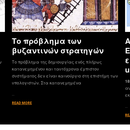
Το πρόβλημα των
Α
βυζαντινών στρατηγών
E
ε
ν
Το πρόβλημα της δημιουργίας ενός πλήρως
u
κατανεμημένου και ταυτόχρονα έμπιστου
συστήματος δεν είναι καινούργιο στη επιστήμη των
18
υπολογιστών. Στα κατανεμημένα
αν
…
εκ
READ MORE
…
RE