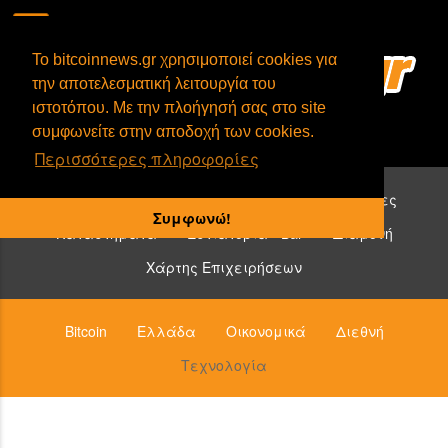
To bitcoinnews.gr χρησιμοποιεί cookies για
την αποτελεσματική λειτουργία του
ιστοτόπου. Με την πλοήγησή σας στο site
συμφωνείτε στην αποδοχή των cookies.
Περισσότερες πληροφορίες
Επιχειρήσεις που δέχονται bitcoin:
Υπηρεσίες
Συμφωνώ!
Καταστήματα
Εστιατόρια - Bar
Διαμονή
Χάρτης Επιχειρήσεων
Bitcoin
Ελλάδα
Οικονομικά
Διεθνή
Τεχνολογία