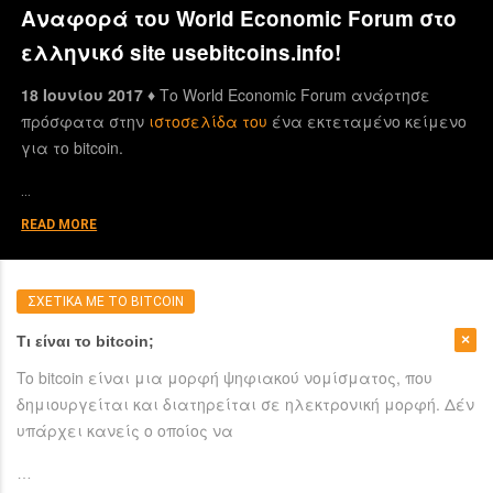
Αναφορά του World Economic Forum στο
ελληνικό site usebitcoins.info!
18 Ιουνίου 2017 ♦
Το World Economic Forum ανάρτησε
πρόσφατα στην
ιστοσελίδα του
ένα εκτεταμένο κείμενο
για το bitcoin.
…
READ MORE
ΣΧΕΤΙΚΑ ΜΕ ΤΟ BITCOIN
Τι είναι το bitcoin;
To bitcoin είναι μια μορφή ψηφιακού νομίσματος, που
δημιουργείται και διατηρείται σε ηλεκτρονική μορφή. Δέν
υπάρχει κανείς ο οποίος να
…