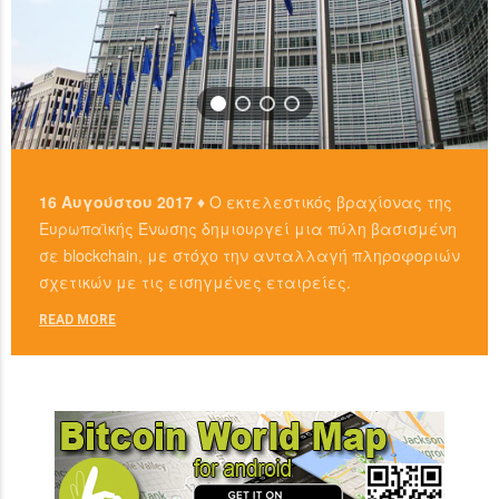
16 Αυγούστου 2017 ♦
Ο εκτελεστικός βραχίονας της
Ευρωπαϊκής Ένωσης δημιουργεί μια πύλη βασισμένη
σε blockchain, με στόχο την ανταλλαγή πληροφοριών
σχετικών με τις εισηγμένες εταιρείες.
READ MORE