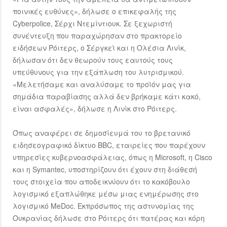
ποινικές ευθύνες», δήλωσε ο επικεφαλής της
Cyberpolice, Σέρχι Ντεμίντιουκ. Σε ξεχωριστή
συνέντευξη που παραχώρησαν στο πρακτορείο
ειδήσεων Ρόιτερς, ο Σέργκεϊ και η Ολέσια Λινίκ,
δήλωσαν ότι δεν θεωρούν τους εαυτούς τους
υπεύθυνους για την εξάπλωση του λυτρισμικού.
«Μελετήσαμε και αναλύσαμε το προϊόν μας για
σημάδια παραβίασης αλλά δεν βρήκαμε κάτι κακό,
είναι ασφαλές», δήλωσε η Λινίκ στο Ρόιτερς.
Όπως αναφέρει σε δημοσίευμά του το βρετανικό
ειδησεογραφικό δίκτυο BBC, εταιρείες που παρέχουν
υπηρεσίες κυβερνοασφάλειας, όπως η Microsoft, η Cisco
και η Symantec, υποστηρίζουν ότι έχουν στη διάθεσή
τους στοιχεία που αποδεικνύουν ότι το κακόβουλο
λογισμικό εξαπλώθηκε μέσω μιας ενημέρωσης στο
λογισμικό MeDoc. Εκπρόσωπος της αστυνομίας της
Ουκρανίας δήλωσε στο Ρόιτερς ότι πατέρας και κόρη