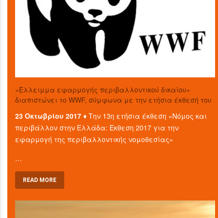
«Έλλειμμα εφαρμογής περιβαλλοντικού δικαίου»
διαπιστώνει το WWF, σύμφωνα με την ετήσια έκθεσή του
23 Οκτωβρίου 2017 ♦
Την 13η ετήσια έκθεση «Νόμος και
περιβάλλον στην Ελλάδα: Έκθεση 2017 για την
εφαρμογή της περιβαλλοντικής νομοθεσίας»
…
READ MORE