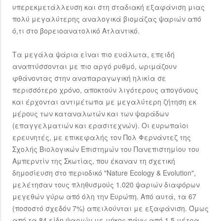
υπερεκμετάλλευση και στη σταδιακή εξαφάνιση μιας
πολύ μεγαλύτερης αναλογικά βιομάζας ψαριών από
ό,τι στο βορειοανατολικό Ατλαντικό.
Τα μεγάλα ψάρια είναι πιο ευάλωτα, επειδή
αναπτύσσονται με πιο αργό ρυθμό, ωριμάζουν
φθάνοντας στην αναπαραγωγική ηλικία σε
περισσότερο χρόνο, αποκτούν λιγότερους απογόνους
και έρχονται αντιμέτωπα με μεγαλύτερη ζήτηση εκ
μέρους των καταναλωτών και των ψαράδων
(επαγγελματιών και ερασιτεχνών). Οι ευρωπαίοι
ερευνητές, με επικεφαλής τον Πολ Φερνάντεζ της
Σχολής Βιολογικών Επιστημών του Πανεπιστημίου του
Αμπερντίν της Σκωτίας, που έκαναν τη σχετική
δημοσίευση στο περιοδικό "Nature Ecology & Evolution",
μελέτησαν τους πληθυσμούς 1.020 ψαριών διαφόρων
μεγεθών γύρω από όλη την Ευρώπη. Από αυτά, τα 67
(ποσοστό σχεδόν 7%) απειλούνται με εξαφάνιση. Όμως
από τα 84 είδη ψαριών με μήκος πάνω από 1,5 μέτρα,