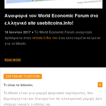
Αναφορά του World Economic Forum στο
ελληνικό site usebitcoins.info!
18 Ιουνίου 2017 ♦
Το World Economic Forum ανάρτησε
πρόσφατα στην
ιστοσελίδα του
ένα εκτεταμένο κείμενο
για το bitcoin.
…
READ MORE
ΣΧΕΤΙΚΑ ΜΕ ΤΟ BITCOIN
Τι είναι το bitcoin;
To bitcoin είναι μια μορφή ψηφιακού νομίσματος, που
δημιουργείται και διατηρείται σε ηλεκτρονική μορφή. Δέν
υπάρχει κανείς ο οποίος να