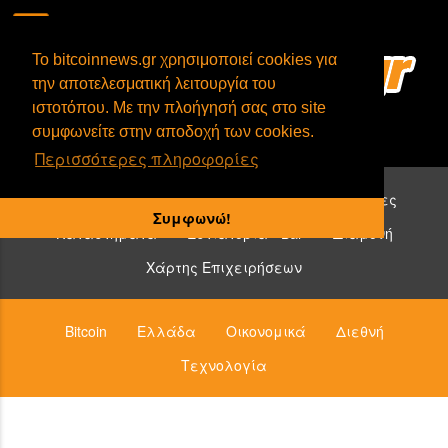
To bitcoinnews.gr χρησιμοποιεί cookies για
την αποτελεσματική λειτουργία του
ιστοτόπου. Με την πλοήγησή σας στο site
συμφωνείτε στην αποδοχή των cookies.
Περισσότερες πληροφορίες
Επιχειρήσεις που δέχονται bitcoin:
Υπηρεσίες
Συμφωνώ!
Καταστήματα
Εστιατόρια - Bar
Διαμονή
Χάρτης Επιχειρήσεων
Bitcoin
Ελλάδα
Οικονομικά
Διεθνή
Τεχνολογία