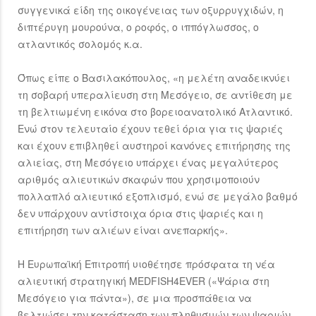
συγγενικά είδη της οικογένειας των οξυρρυγχιδών, η
διπτέρυγη μουρούνα, o ροφός, ο ιππόγλωσσος, ο
ατλαντικός σολομός κ.α.
Όπως είπε ο Βασιλακόπουλος, «η μελέτη αναδεικνύει
τη σοβαρή υπεραλίευση στη Μεσόγειο, σε αντίθεση με
τη βελτιωμένη εικόνα στο βορειοανατολικό Ατλαντικό.
Ενώ στον τελευταίο έχουν τεθεί όρια για τις ψαριές
και έχουν επιβληθεί αυστηροί κανόνες επιτήρησης της
αλιείας, στη Μεσόγειο υπάρχει ένας μεγαλύτερος
αριθμός αλιευτικών σκαφών που χρησιμοποιούν
πολλαπλό αλιευτικό εξοπλισμό, ενώ σε μεγάλο βαθμό
δεν υπάρχουν αντίστοιχα όρια στις ψαριές και η
επιτήρηση των αλιέων είναι ανεπαρκής».
Η Ευρωπαϊκή Επιτροπή υιοθέτησε πρόσφατα τη νέα
αλιευτική στρατηγική MEDFISH4EVER («Ψάρια στη
Μεσόγειο για πάντα»), σε μια προσπάθεια να
βελτιώσει την κατάσταση των πληθυσμών των ψαριών