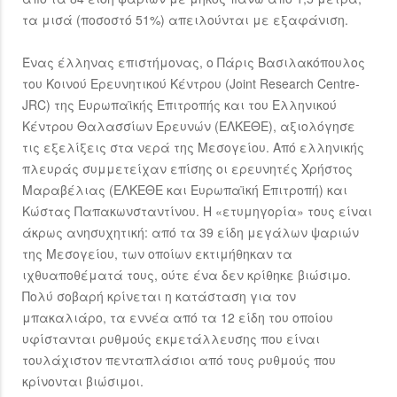
τα μισά (ποσοστό 51%) απειλούνται με εξαφάνιση.
Ένας έλληνας επιστήμονας, ο Πάρις Βασιλακόπουλος
του Κοινού Ερευνητικού Κέντρου (Joint Research Centre-
JRC) της Ευρωπαϊκής Επιτροπής και του Ελληνικού
Κέντρου Θαλασσίων Ερευνών (ΕΛΚΕΘΕ), αξιολόγησε
τις εξελίξεις στα νερά της Μεσογείου. Από ελληνικής
πλευράς συμμετείχαν επίσης οι ερευνητές Χρήστος
Μαραβέλιας (ΕΛΚΕΘΕ και Ευρωπαϊκή Επιτροπή) και
Κώστας Παπακωνσταντίνου. Η «ετυμηγορία» τους είναι
άκρως ανησυχητική: από τα 39 είδη μεγάλων ψαριών
της Μεσογείου, των οποίων εκτιμήθηκαν τα
ιχθυαποθέματά τους, ούτε ένα δεν κρίθηκε βιώσιμο.
Πολύ σοβαρή κρίνεται η κατάσταση για τον
μπακαλιάρο, τα εννέα από τα 12 είδη του οποίου
υφίστανται ρυθμούς εκμετάλλευσης που είναι
τουλάχιστον πενταπλάσιοι από τους ρυθμούς που
κρίνονται βιώσιμοι.