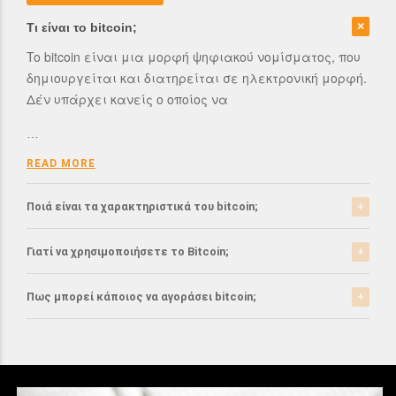
Τι είναι το bitcoin;
To bitcoin είναι μια μορφή ψηφιακού νομίσματος, που
δημιουργείται και διατηρείται σε ηλεκτρονική μορφή.
Δέν υπάρχει κανείς ο οποίος να
…
READ MORE
Ποιά είναι τα χαρακτηριστικά του bitcoin;
Το bitcoin έχει αρκετά σημαντικά χαρακτηριστικά που
Γιατί να χρησιμοποιήσετε το Bitcoin;
το ξεχωρίζουν από τα ελεγχόμενα-από-κυβερνήσεις
νομίσματα.
Το bitcoin είναι μια σχετικά νέα μορφή νομίσματος, η
Πως μπορεί κάποιος να αγοράσει bitcoin;
οποία τώρα αρχίζει να γίνεται αποδεκτή από μιά
READ MORE
μεγάλη μερίδα του
Μπορείτε να αγοράσετε bitcoin είτε από τα
αντίστοιχα ανταλλακτήρια, είτε απευθείας από
…
άλλους ιδιώτες χρησιμοπιώντας πλατφόρμες όπως
το localbitcoins για
READ MORE