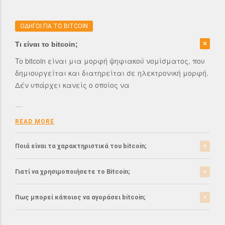
ΟΔΗΓΟΙ ΓΙΑ ΤΟ BITCOIN
Τι είναι το bitcoin;
To bitcoin είναι μια μορφή ψηφιακού νομίσματος, που
δημιουργείται και διατηρείται σε ηλεκτρονική μορφή.
Δέν υπάρχει κανείς ο οποίος να
…
READ MORE
Ποιά είναι τα χαρακτηριστικά του bitcoin;
Το bitcoin έχει αρκετά σημαντικά χαρακτηριστικά που
Γιατί να χρησιμοποιήσετε το Bitcoin;
το ξεχωρίζουν από τα ελεγχόμενα-από-κυβερνήσεις
νομίσματα.
Το bitcoin είναι μια σχετικά νέα μορφή νομίσματος, η
Πως μπορεί κάποιος να αγοράσει bitcoin;
οποία τώρα αρχίζει να γίνεται αποδεκτή από μιά
READ MORE
μεγάλη μερίδα του
Μπορείτε να αγοράσετε bitcoin είτε από τα