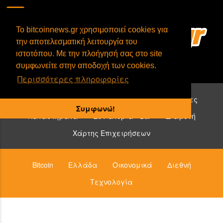
To bitcoinnews.gr χρησιμοποιεί cookies για
την αποτελεσματική λειτουργία του
ιστοτόπου. Με την πλοήγησή σας στο site
συμφωνείτε στην αποδοχή των cookies.
Περισσότερες πληροφορίες
Επιχειρήσεις που δέχονται bitcoin:
Υπηρεσίες
Συμφωνώ!
Καταστήματα
Εστιατόρια - Bar
Διαμονή
Χάρτης Επιχειρήσεων
Bitcoin
Ελλάδα
Οικονομικά
Διεθνή
Τεχνολογία