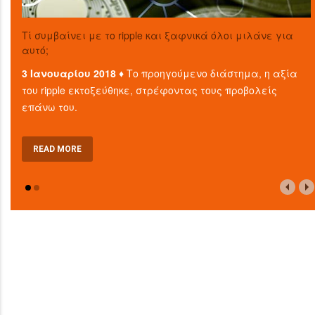
Τί συμβαίνει με το ripple και ξαφνικά όλοι μιλάνε για
αυτό;
3 Ιανουαρίου 2018 ♦
Το προηγούμενο διάστημα, η αξία
του ripple εκτοξεύθηκε, στρέφοντας τους προβολείς
επάνω του.
READ MORE