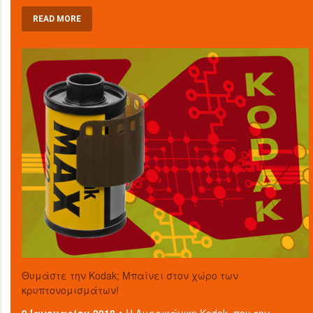
READ MORE
Θυμάστε την Kodak; Μπαίνει στον χώρο των
κρυπτονομισμάτων!
9 Ιανουαρίου 2018 ♦
Η Αμερικάνικη Kodak, που την