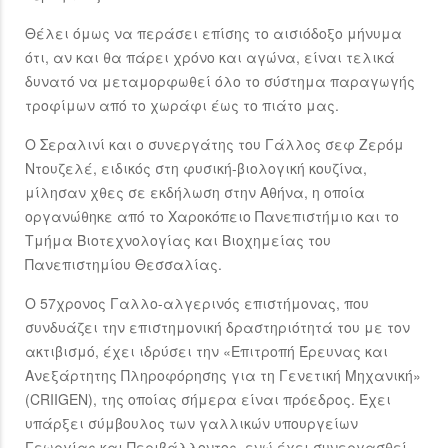
Θέλει όμως να περάσει επίσης το αισιόδοξο μήνυμα
ότι, αν και θα πάρει χρόνο και αγώνα, είναι τελικά
δυνατό να μεταμορφωθεί όλο το σύστημα παραγωγής
τροφίμων από το χωράφι έως το πιάτο μας.
Ο Σεραλινί και ο συνεργάτης του Γάλλος σεφ Ζερόμ
Ντουζελέ, ειδικός στη φυσική-βιολογική κουζίνα,
μίλησαν χθες σε εκδήλωση στην Αθήνα, η οποία
οργανώθηκε από το Χαροκόπειο Πανεπιστήμιο και το
Τμήμα Βιοτεχνολογίας και Βιοχημείας του
Πανεπιστημίου Θεσσαλίας.
Ο 57χρονος Γαλλο-αλγερινός επιστήμονας, που
συνδυάζει την επιστημονική δραστηριότητά του με τον
ακτιβισμό, έχει ιδρύσει την «Επιτροπή Έρευνας και
Ανεξάρτητης Πληροφόρησης για τη Γενετική Μηχανική»
(CRIIGEN), της οποίας σήμερα είναι πρόεδρος. Έχει
υπάρξει σύμβουλος των γαλλικών υπουργείων
Γεωργίας και Περιβάλλοντος, ενώ έχει συνεργασθεί