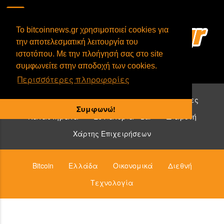
To bitcoinnews.gr χρησιμοποιεί cookies για
την αποτελεσματική λειτουργία του
ιστοτόπου. Με την πλοήγησή σας στο site
συμφωνείτε στην αποδοχή των cookies.
Περισσότερες πληροφορίες
Επιχειρήσεις που δέχονται bitcoin:
Υπηρεσίες
Συμφωνώ!
Καταστήματα
Εστιατόρια - Bar
Διαμονή
Χάρτης Επιχειρήσεων
Bitcoin
Ελλάδα
Οικονομικά
Διεθνή
Τεχνολογία