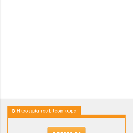
H ισοτιμία του bitcoin τώρα