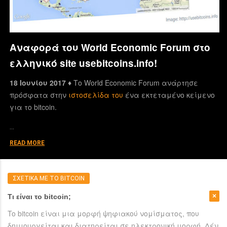
Αναφορά του World Economic Forum στο
ελληνικό site usebitcoins.info!
18 Ιουνίου 2017 ♦
Το World Economic Forum ανάρτησε
πρόσφατα στην
ιστοσελίδα του
ένα εκτεταμένο κείμενο
για το bitcoin.
…
READ MORE
ΣΧΕΤΙΚΑ ΜΕ ΤΟ BITCOIN
Τι είναι το bitcoin;
To bitcoin είναι μια μορφή ψηφιακού νομίσματος, που
δημιουργείται και διατηρείται σε ηλεκτρονική μορφή. Δέν