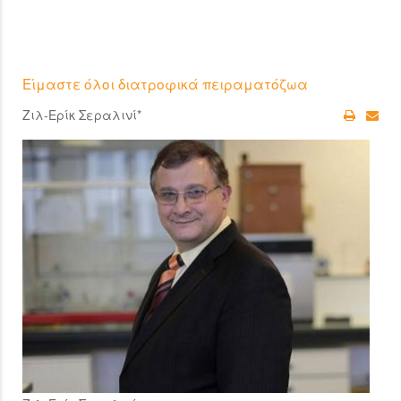
Είμαστε όλοι διατροφικά πειραματόζωα
Ζιλ-Ερίκ Σεραλινί*