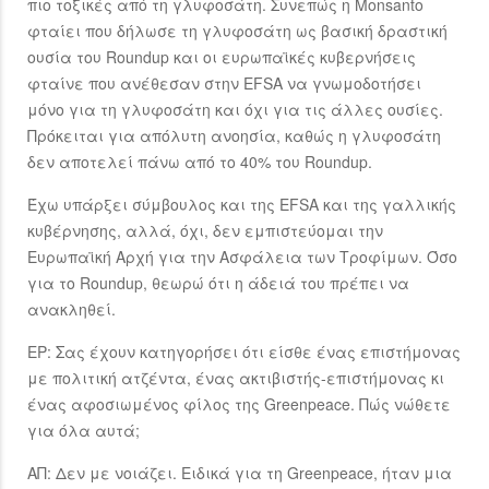
πιο τοξικές από τη γλυφοσάτη. Συνεπώς η Monsanto
φταίει που δήλωσε τη γλυφοσάτη ως βασική δραστική
ουσία του Roundup και οι ευρωπαϊκές κυβερνήσεις
φταίνε που ανέθεσαν στην EFSA να γνωμοδοτήσει
μόνο για τη γλυφοσάτη και όχι για τις άλλες ουσίες.
Πρόκειται για απόλυτη ανοησία, καθώς η γλυφοσάτη
δεν αποτελεί πάνω από το 40% του Roundup.
Έχω υπάρξει σύμβουλος και της EFSA και της γαλλικής
κυβέρνησης, αλλά, όχι, δεν εμπιστεύομαι την
Ευρωπαϊκή Αρχή για την Ασφάλεια των Τροφίμων. Όσο
για το Roundup, θεωρώ ότι η άδειά του πρέπει να
ανακληθεί.
ΕΡ: Σας έχουν κατηγορήσει ότι είσθε ένας επιστήμονας
με πολιτική ατζέντα, ένας ακτιβιστής-επιστήμονας κι
ένας αφοσιωμένος φίλος της Greenpeace. Πώς νώθετε
για όλα αυτά;
ΑΠ: Δεν με νοιάζει. Ειδικά για τη Greenpeace, ήταν μια