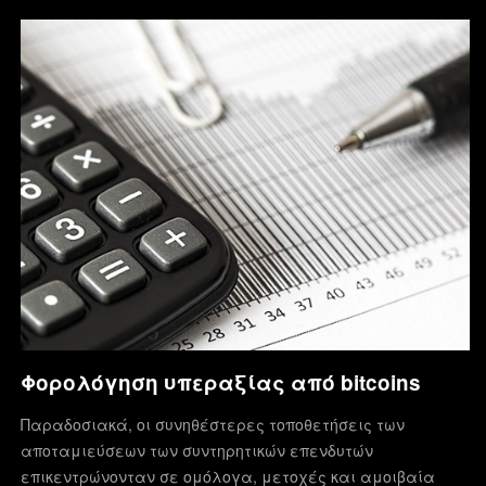
το localbitcoins για
READ MORE
…
READ MORE
Φορολόγηση υπεραξίας από bitcoins
Παραδοσιακά, οι συνηθέστερες τοποθετήσεις των
αποταμιεύσεων των συντηρητικών επενδυτών
επικεντρώνονταν σε ομόλογα, μετοχές και αμοιβαία