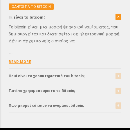
ΟΔΗΓΟΙ ΓΙΑ ΤΟ BITCOIN
Τι είναι το bitcoin;
To bitcoin είναι μια μορφή ψηφιακού νομίσματος, που
δημιουργείται και διατηρείται σε ηλεκτρονική μορφή.
Δέν υπάρχει κανείς ο οποίος να
…
READ MORE
Ποιά είναι τα χαρακτηριστικά του bitcoin;
Το bitcoin έχει αρκετά σημαντικά χαρακτηριστικά που
Γιατί να χρησιμοποιήσετε το Bitcoin;
το ξεχωρίζουν από τα ελεγχόμενα-από-κυβερνήσεις
νομίσματα.
Το bitcoin είναι μια σχετικά νέα μορφή νομίσματος, η
Πως μπορεί κάποιος να αγοράσει bitcoin;
οποία τώρα αρχίζει να γίνεται αποδεκτή από μιά
READ MORE
μεγάλη μερίδα του
Μπορείτε να αγοράσετε bitcoin είτε από τα
αντίστοιχα ανταλλακτήρια, είτε απευθείας από
…
άλλους ιδιώτες χρησιμοπιώντας πλατφόρμες όπως