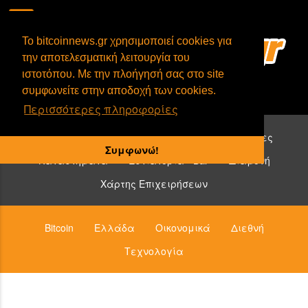
To bitcoinnews.gr χρησιμοποιεί cookies για
την αποτελεσματική λειτουργία του
ιστοτόπου. Με την πλοήγησή σας στο site
συμφωνείτε στην αποδοχή των cookies.
Περισσότερες πληροφορίες
Επιχειρήσεις που δέχονται bitcoin:
Υπηρεσίες
Συμφωνώ!
Καταστήματα
Εστιατόρια - Bar
Διαμονή
Χάρτης Επιχειρήσεων
Bitcoin
Ελλάδα
Οικονομικά
Διεθνή
Τεχνολογία