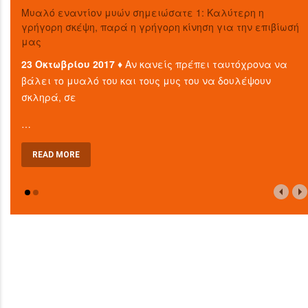
Μυαλό εναντίον μυών σημειώσατε 1: Καλύτερη η
γρήγορη σκέψη, παρά η γρήγορη κίνηση για την επιβίωσή
μας
23 Οκτωβρίου 2017 ♦
Αν κανείς πρέπει ταυτόχρονα να
βάλει το μυαλό του και τους μυς του να δουλέψουν
σκληρά, σε
…
READ MORE