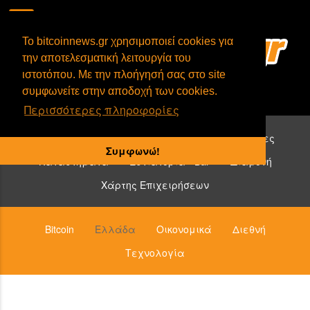
To bitcoinnews.gr χρησιμοποιεί cookies για
την αποτελεσματική λειτουργία του
ιστοτόπου. Με την πλοήγησή σας στο site
συμφωνείτε στην αποδοχή των cookies.
Περισσότερες πληροφορίες
Επιχειρήσεις που δέχονται bitcoin:
Υπηρεσίες
Συμφωνώ!
Καταστήματα
Εστιατόρια - Bar
Διαμονή
Χάρτης Επιχειρήσεων
Bitcoin
Ελλάδα
Οικονομικά
Διεθνή
Τεχνολογία