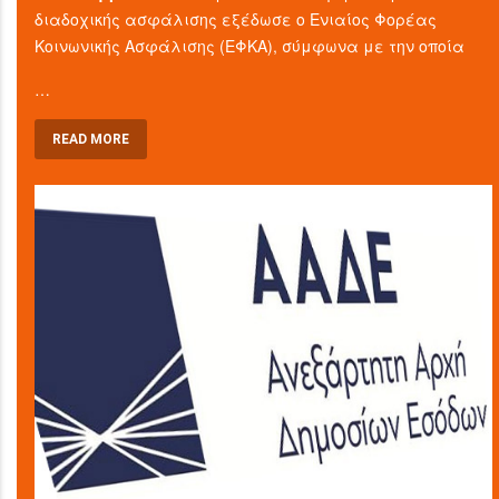
διαδοχικής ασφάλισης εξέδωσε ο Ενιαίος Φορέας
Κοινωνικής Ασφάλισης (ΕΦΚΑ), σύμφωνα με την οποία
…
READ MORE