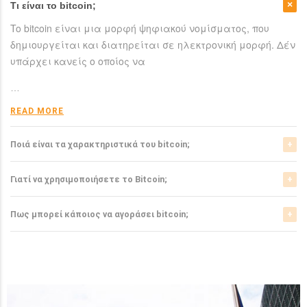
Τι είναι το bitcoin;
To bitcoin είναι μια μορφή ψηφιακού νομίσματος, που
δημιουργείται και διατηρείται σε ηλεκτρονική μορφή. Δέν
υπάρχει κανείς ο οποίος να
…
READ MORE
Ποιά είναι τα χαρακτηριστικά του bitcoin;
Το bitcoin έχει αρκετά σημαντικά χαρακτηριστικά που το
Γιατί να χρησιμοποιήσετε το Bitcoin;
ξεχωρίζουν από τα ελεγχόμενα-από-κυβερνήσεις
νομίσματα.
Το bitcoin είναι μια σχετικά νέα μορφή νομίσματος, η
Πως μπορεί κάποιος να αγοράσει bitcoin;
οποία τώρα αρχίζει να γίνεται αποδεκτή από μιά μεγάλη
READ MORE
μερίδα του
Μπορείτε να αγοράσετε bitcoin είτε από τα αντίστοιχα
ανταλλακτήρια, είτε απευθείας από άλλους ιδιώτες
…
χρησιμοπιώντας πλατφόρμες όπως το localbitcoins για
READ MORE
…