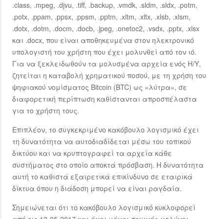
.class, .mpeg, .djvu, .tiff, .backup, .vmdk, .sldm, .sldx, .potm,
.potx, .ppam, .ppsx, .ppsm, .pptm, .xltm, .xltx, .xlsb, .xlsm,
.dotx, .dotm, .docm, .docb, .jpeg, .onetoc2, .vsdx, .pptx, .xlsx
και .docx, που είναι αποθηκευμένα στον ηλεκτρονικό
υπολογιστή του χρήστη που έχει μολυνθεί από τον ιό.
Για να ξεκλειδωθούν τα μολυσμένα αρχεία ενός Η/Υ,
ζητείται η καταβολή χρηματικού ποσού, με τη χρήση του
ψηφιακού νομίσματος Bitcoin (BTC) ως «λύτρα», σε
διαφορετική περίπτωση καθίστανται απροσπέλαστα
για το χρήστη τους.
Επιπλέον, το συγκεκριμένο κακόβουλο λογισμικό έχει
τη δυνατότητα να αυτοδιαδίδεται μέσω του τοπικού
δικτύου και να κρυπτογραφεί τα αρχεία κάθε
συστήματος στο οποίο αποκτά πρόσβαση. Η δυνατότητα
αυτή το καθιστά εξαιρετικά επικίνδυνο σε εταιρικά
δίκτυα όπου η διάδοση μπορεί να είναι ραγδαία.
Σημειώνεται ότι το κακόβουλο λογισμικό κυκλοφορεί