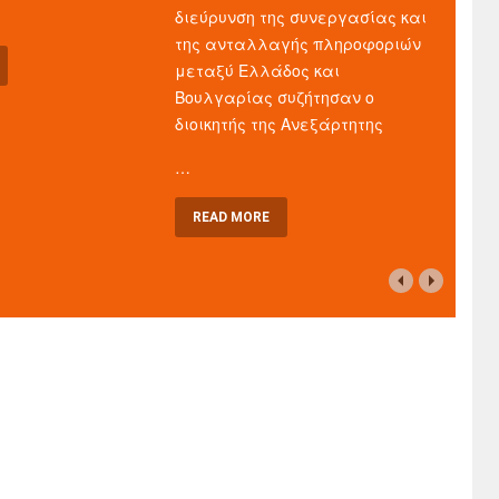
διεύρυνση της συνεργασίας και
της ανταλλαγής πληροφοριών
μεταξύ Ελλάδος και
Βουλγαρίας συζήτησαν ο
διοικητής της Ανεξάρτητης
…
READ MORE