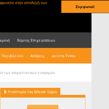
συμφωνείτε στην αποδοχή των
Συμφωνώ!
ες
Οδηγοί
Νέα
αμονή
Χάρτης Επιχειρήσεων
Περιβάλλον
Απόψεις
Δελτία Τύπου
σμό των ασφαλιστικών εισφορών
H ισοτιμία του bitcoin τώρα