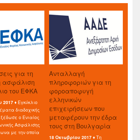
σεις για τη
Aνταλλαγή
ή ασφάλιση
πληροφοριών για τη
λιο του ΕΦΚΑ
φοροαποφυγή
ελληνικών
υ 2017 ♦
Εγκύκλιο
επιχειρήσεων που
έματα διαδοχικής
μεταφέρουν την έδρα
ξέδωσε ο Ενιαίος
τους στη Βουλγαρία
ωνικής Ασφάλισης
φωνα με την οποία
18 Οκτωβρίου 2017 ♦
Τη