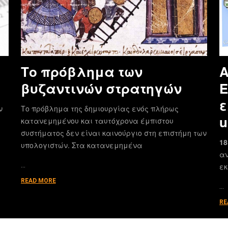
Το πρόβλημα των
Α
βυζαντινών στρατηγών
E
ε
ν
Το πρόβλημα της δημιουργίας ενός πλήρως
u
κατανεμημένου και ταυτόχρονα έμπιστου
συστήματος δεν είναι καινούργιο στη επιστήμη των
18
υπολογιστών. Στα κατανεμημένα
αν
…
εκ
READ MORE
…
RE