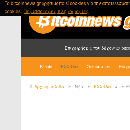
To bitcoinnews.gr χρησιμοποιεί cookies για την αποτελεσμα
Περισσότερες πληροφορίες
cookies.
Επιχειρήσεις που δέχονται bitco
Bitcoin
Ελλάδα
Οικονομικά
Επιχε
Αρχική σελίδα
Νέα
Ελλάδα
H Ε