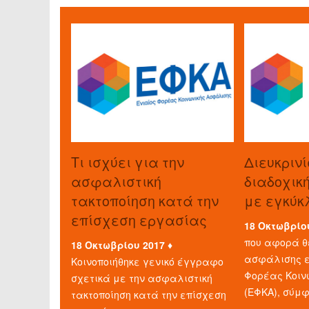
Τι ισχύει για την
Διευκρινί
ασφαλιστική
διαδοχικ
τακτοποίηση κατά την
με εγκύκ
επίσχεση εργασίας
18 Οκτωβρίο
που αφορά θ
18 Οκτωβρίου 2017 ♦
ασφάλισης ε
Κοινοποιήθηκε γενικό έγγραφο
Φορέας Κοιν
σχετικά με την ασφαλιστική
(ΕΦΚΑ), σύμ
τακτοποίηση κατά την επίσχεση