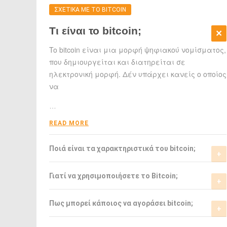
ΣΧΕΤΙΚΑ ΜΕ ΤΟ BITCOIN
Τι είναι το bitcoin;
To bitcoin είναι μια μορφή ψηφιακού νομίσματος,
που δημιουργείται και διατηρείται σε
ηλεκτρονική μορφή. Δέν υπάρχει κανείς ο οποίος
να
…
READ MORE
Ποιά είναι τα χαρακτηριστικά του bitcoin;
Το bitcoin έχει αρκετά σημαντικά
Γιατί να χρησιμοποιήσετε το Bitcoin;
χαρακτηριστικά που το ξεχωρίζουν από τα
ελεγχόμενα-από-κυβερνήσεις νομίσματα.
Το bitcoin είναι μια σχετικά νέα μορφή
Πως μπορεί κάποιος να αγοράσει bitcoin;
νομίσματος, η οποία τώρα αρχίζει να γίνεται
READ MORE
αποδεκτή από μιά μεγάλη μερίδα του
Μπορείτε να αγοράσετε bitcoin είτε από τα