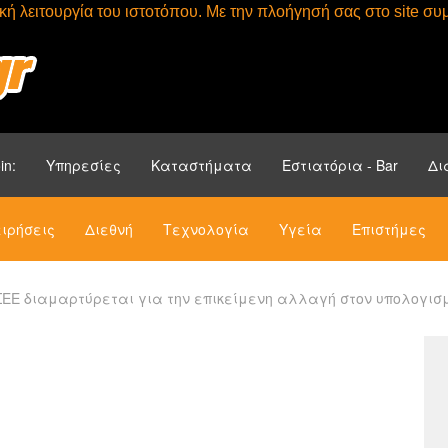
τική λειτουργία του ιστοτόπου. Με την πλοήγησή σας στο site 
Αρχική
Ενότητ
in:
Υπηρεσίες
Καταστήματα
Εστιατόρια - Bar
Δι
ιρήσεις
Διεθνή
Τεχνολογία
Υγεία
Επιστήμες
ΣΕΕ διαμαρτύρεται για την επικείμενη αλλαγή στον υπολογι