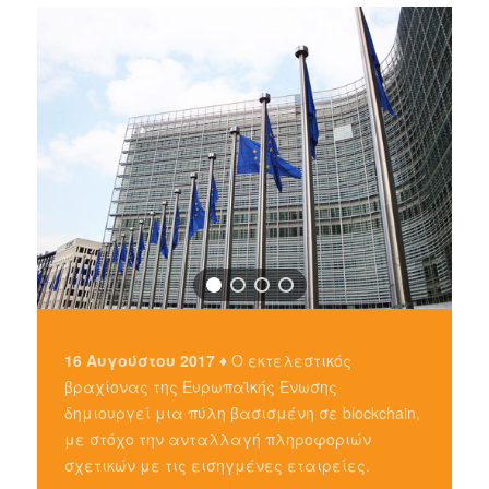
16 Αυγούστου 2017 ♦
Ο εκτελεστικός
βραχίονας της Ευρωπαϊκής Ένωσης
δημιουργεί μια πύλη βασισμένη σε blockchain,
με στόχο την ανταλλαγή πληροφοριών
σχετικών με τις εισηγμένες εταιρείες.