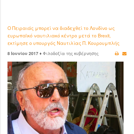
Ο Πειραιάς μπορεί να διαδεχθεί το Λονδίνο ως
ευρωπαϊκό ναυτιλιακό κέντρο μετά το Brexit,
εκτίμησε ο υπουργός Ναυτιλίας Π. Κουρουμπλής
8 Ιουνίου 2017 ♦
Φιλοδοξία της κυβέρνησης