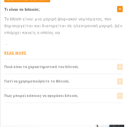
Τι είναι το bitcoin;
To bitcoin είναι μια μορφή ψηφιακού νομίσματος, που
δημιουργείται και διατηρείται σε ηλεκτρονική μορφή. Δέν
υπάρχει κανείς ο οποίος να
…
READ MORE
Ποιά είναι τα χαρακτηριστικά του bitcoin;
Το bitcoin έχει αρκετά σημαντικά χαρακτηριστικά που το
Γιατί να χρησιμοποιήσετε το Bitcoin;
ξεχωρίζουν από τα ελεγχόμενα-από-κυβερνήσεις
νομίσματα.
Το bitcoin είναι μια σχετικά νέα μορφή νομίσματος, η
Πως μπορεί κάποιος να αγοράσει bitcoin;
οποία τώρα αρχίζει να γίνεται αποδεκτή από μιά μεγάλη
READ MORE
μερίδα του
Μπορείτε να αγοράσετε bitcoin είτε από τα αντίστοιχα
ανταλλακτήρια, είτε απευθείας από άλλους ιδιώτες
…
χρησιμοπιώντας πλατφόρμες όπως το localbitcoins για
READ MORE