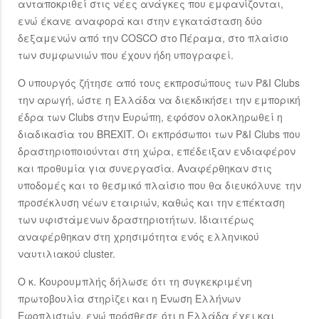
ανταποκριθεί στις νέες ανάγκες που εμφανίζονται,
ενώ έκανε αναφορά και στην εγκατάσταση δύο
δεξαμενών από την COSCO στο Πέραμα, στο πλαίσιο
των συμφωνιών που έχουν ήδη υπογραφεί.
Ο υπουργός ζήτησε από τους εκπροσώπους των P&I Clubs
την αρωγή, ώστε η Ελλάδα να διεκδικήσει την εμπορική
έδρα των Clubs στην Ευρώπη, εφόσον ολοκληρωθεί η
διαδικασία του BREXIT. Οι εκπρόσωποι των P&I Clubs που
δραστηριοποιούνται στη χώρα, επέδειξαν ενδιαφέρον
και προθυμία για συνεργασία. Αναφέρθηκαν στις
υποδομές και το θεσμικό πλαίσιο που θα διευκόλυνε την
προσέκλυση νέων εταιριών, καθώς και την επέκταση
των υφιστάμενων δραστηριοτήτων. Ιδιαιτέρως
αναφέρθηκαν στη χρησιμότητα ενός ελληνικού
ναυτιλιακού cluster.
Ο κ. Κουρουμπλής δήλωσε ότι τη συγκεκριμένη
πρωτοβουλία στηρίζει και η Ένωση Ελλήνων
Εφοπλιστών, ενώ πρόσθεσε ότι η Ελλάδα έχει και