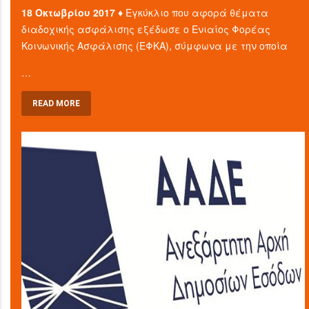
18 Οκτωβρίου 2017 ♦
Εγκύκλιο που αφορά θέματα
διαδοχικής ασφάλισης εξέδωσε ο Ενιαίος Φορέας
Κοινωνικής Ασφάλισης (ΕΦΚΑ), σύμφωνα με την οποία
…
READ MORE