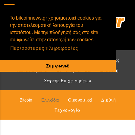
To bitcoinnews.gr χρησιμοποιεί cookies για
την αποτελεσματική λειτουργία του
ιστοτόπου. Με την πλοήγησή σας στο site
συμφωνείτε στην αποδοχή των cookies.
Περισσότερες πληροφορίες
Επιχειρήσεις που δέχονται bitcoin:
Υπηρεσίες
Συμφωνώ!
Καταστήματα
Εστιατόρια - Bar
Διαμονή
Χάρτης Επιχειρήσεων
Bitcoin
Ελλάδα
Οικονομικά
Διεθνή
Τεχνολογία