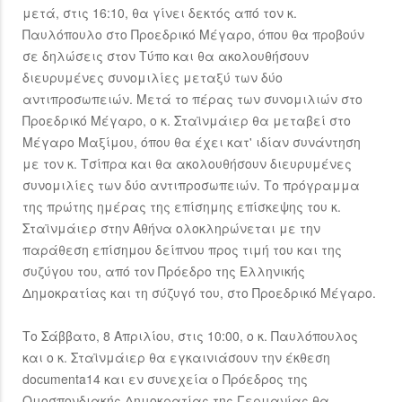
μετά, στις 16:10, θα γίνει δεκτός από τον κ.
Παυλόπουλο στο Προεδρικό Μέγαρο, όπου θα προβούν
σε δηλώσεις στον Τύπο και θα ακολουθήσουν
διευρυμένες συνομιλίες μεταξύ των δύο
αντιπροσωπειών. Μετά το πέρας των συνομιλιών στο
Προεδρικό Μέγαρο, ο κ. Σταϊνμάιερ θα μεταβεί στο
Μέγαρο Μαξίμου, όπου θα έχει κατ' ιδίαν συνάντηση
με τον κ. Τσίπρα και θα ακολουθήσουν διευρυμένες
συνομιλίες των δύο αντιπροσωπειών. Το πρόγραμμα
της πρώτης ημέρας της επίσημης επίσκεψης του κ.
Σταϊνμάιερ στην Αθήνα ολοκληρώνεται με την
παράθεση επίσημου δείπνου προς τιμή του και της
συζύγου του, από τον Πρόεδρο της Ελληνικής
Δημοκρατίας και τη σύζυγό του, στο Προεδρικό Μέγαρο.
Το Σάββατο, 8 Απριλίου, στις 10:00, ο κ. Παυλόπουλος
και ο κ. Σταϊνμάιερ θα εγκαινιάσουν την έκθεση
documenta14 και εν συνεχεία ο Πρόεδρος της
Ομοσπονδιακής Δημοκρατίας της Γερμανίας θα