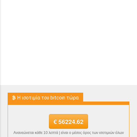
H ισοτιμία του bitcoin τώρα
€ 56224.62
Ανανεώνεται κάθε 10 λεπτά | είναι ο μέσος όρος των ισοτιμιών όλων