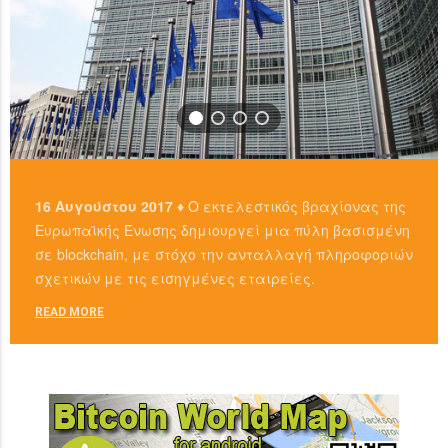
16 Αυγούστου 2017 ♦
Ο εκτελεστικός βραχίονας της
Ευρωπαϊκής Ένωσης δημιουργεί μια πύλη βασισμένη
σε blockchain, με στόχο την ανταλλαγή πληροφοριών
σχετικών με τις εισηγμένες εταιρείες.
READ MORE