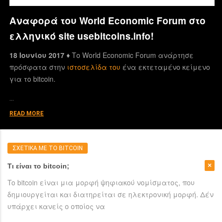
Αναφορά του World Economic Forum στο
ελληνικό site usebitcoins.info!
18 Ιουνίου 2017 ♦
Το World Economic Forum ανάρτησε
πρόσφατα στην
ιστοσελίδα του
ένα εκτεταμένο κείμενο
για το bitcoin.
…
READ MORE
ΣΧΕΤΙΚΑ ΜΕ ΤΟ BITCOIN
Τι είναι το bitcoin;
To bitcoin είναι μια μορφή ψηφιακού νομίσματος, που
δημιουργείται και διατηρείται σε ηλεκτρονική μορφή. Δέν
υπάρχει κανείς ο οποίος να