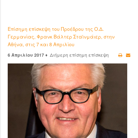
Επίσημη επίσκεψη του Προέδρου της Ο.Δ.
Γερμανίας, Φρανκ Βάλτερ Σταϊνμάιερ, στην
Αθήνα, στις 7 και 8 Απριλίου
6 Απριλίου 2017 ♦
Διήμερη επίσημη επίσκεψη