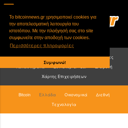
To bitcoinnews.gr χρησιμοποιεί cookies για
την αποτελεσματική λειτουργία του
ιστοτόπου. Με την πλοήγησή σας στο site
συμφωνείτε στην αποδοχή των cookies.
Περισσότερες πληροφορίες
Επιχειρήσεις που δέχονται bitcoin:
Υπηρεσίες
Συμφωνώ!
Καταστήματα
Εστιατόρια - Bar
Διαμονή
Χάρτης Επιχειρήσεων
Bitcoin
Ελλάδα
Οικονομικά
Διεθνή
Τεχνολογία