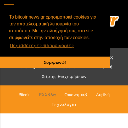
To bitcoinnews.gr χρησιμοποιεί cookies για
την αποτελεσματική λειτουργία του
ιστοτόπου. Με την πλοήγησή σας στο site
συμφωνείτε στην αποδοχή των cookies.
Περισσότερες πληροφορίες
Επιχειρήσεις που δέχονται bitcoin:
Υπηρεσίες
Συμφωνώ!
Καταστήματα
Εστιατόρια - Bar
Διαμονή
Χάρτης Επιχειρήσεων
Bitcoin
Ελλάδα
Οικονομικά
Διεθνή
Τεχνολογία