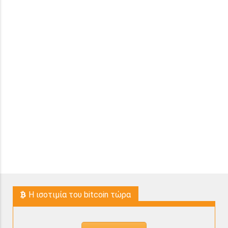
H ισοτιμία του bitcoin τώρα