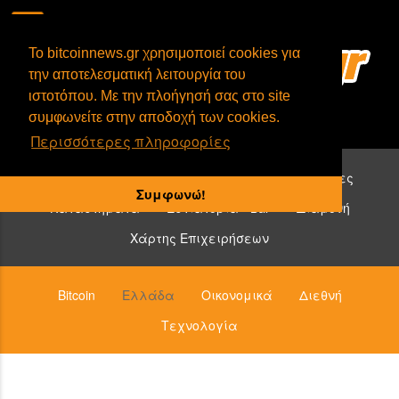
To bitcoinnews.gr χρησιμοποιεί cookies για
την αποτελεσματική λειτουργία του
ιστοτόπου. Με την πλοήγησή σας στο site
συμφωνείτε στην αποδοχή των cookies.
Περισσότερες πληροφορίες
Επιχειρήσεις που δέχονται bitcoin:
Υπηρεσίες
Συμφωνώ!
Καταστήματα
Εστιατόρια - Bar
Διαμονή
Χάρτης Επιχειρήσεων
Bitcoin
Ελλάδα
Οικονομικά
Διεθνή
Τεχνολογία