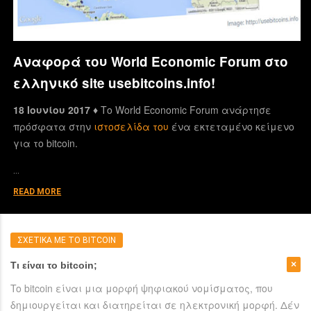
Αναφορά του World Economic Forum στο
ελληνικό site usebitcoins.info!
18 Ιουνίου 2017 ♦
Το World Economic Forum ανάρτησε
πρόσφατα στην
ιστοσελίδα του
ένα εκτεταμένο κείμενο
για το bitcoin.
…
READ MORE
ΣΧΕΤΙΚΑ ΜΕ ΤΟ BITCOIN
Τι είναι το bitcoin;
To bitcoin είναι μια μορφή ψηφιακού νομίσματος, που
δημιουργείται και διατηρείται σε ηλεκτρονική μορφή. Δέν