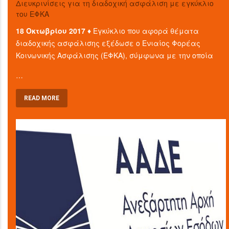
Διευκρινίσεις για τη διαδοχική ασφάλιση με εγκύκλιο
του ΕΦΚΑ
18 Οκτωβρίου 2017 ♦
Εγκύκλιο που αφορά θέματα
διαδοχικής ασφάλισης εξέδωσε ο Ενιαίος Φορέας
Κοινωνικής Ασφάλισης (ΕΦΚΑ), σύμφωνα με την οποία
…
READ MORE