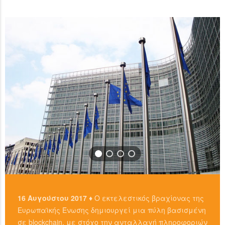
χρησιμοπιώντας πλατφόρμες όπως το localbitcoins για
READ MORE
…
READ MORE
16 Αυγούστου 2017 ♦
Ο εκτελεστικός βραχίονας της
Ευρωπαϊκής Ένωσης δημιουργεί μια πύλη βασισμένη
σε blockchain, με στόχο την ανταλλαγή πληροφοριών