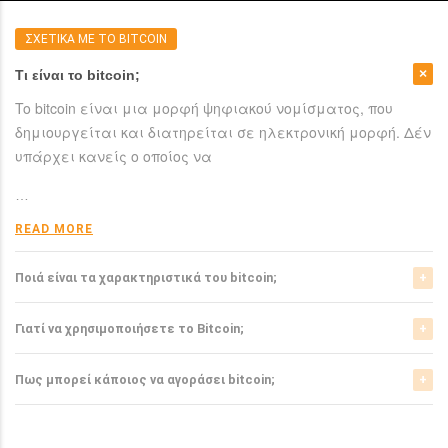
ΣΧΕΤΙΚΑ ΜΕ ΤΟ BITCOIN
Τι είναι το bitcoin;
To bitcoin είναι μια μορφή ψηφιακού νομίσματος, που
δημιουργείται και διατηρείται σε ηλεκτρονική μορφή. Δέν
υπάρχει κανείς ο οποίος να
…
READ MORE
Ποιά είναι τα χαρακτηριστικά του bitcoin;
Το bitcoin έχει αρκετά σημαντικά χαρακτηριστικά που το
Γιατί να χρησιμοποιήσετε το Bitcoin;
ξεχωρίζουν από τα ελεγχόμενα-από-κυβερνήσεις
νομίσματα.
Το bitcoin είναι μια σχετικά νέα μορφή νομίσματος, η
Πως μπορεί κάποιος να αγοράσει bitcoin;
οποία τώρα αρχίζει να γίνεται αποδεκτή από μιά μεγάλη
READ MORE
μερίδα του
Μπορείτε να αγοράσετε bitcoin είτε από τα αντίστοιχα
ανταλλακτήρια, είτε απευθείας από άλλους ιδιώτες
…