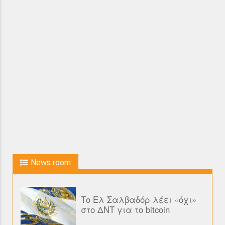
News room
Το Ελ Σαλβαδόρ λέει «όχι»
στο ΔΝΤ για το bitcoin