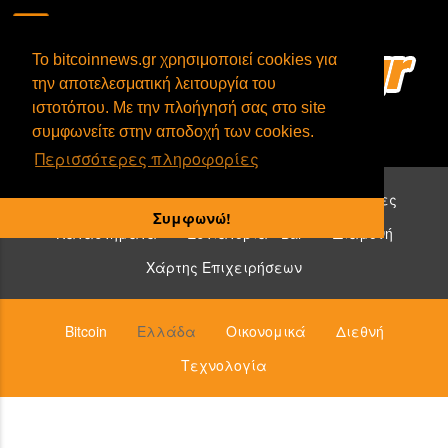
To bitcoinnews.gr χρησιμοποιεί cookies για
την αποτελεσματική λειτουργία του
ιστοτόπου. Με την πλοήγησή σας στο site
συμφωνείτε στην αποδοχή των cookies.
Περισσότερες πληροφορίες
Επιχειρήσεις που δέχονται bitcoin:
Υπηρεσίες
Συμφωνώ!
Καταστήματα
Εστιατόρια - Bar
Διαμονή
Χάρτης Επιχειρήσεων
Bitcoin
Ελλάδα
Οικονομικά
Διεθνή
Τεχνολογία