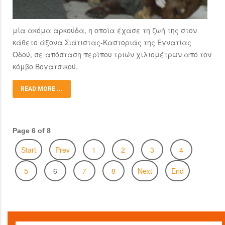
μία ακόμα αρκούδα, η οποία έχασε τη ζωή της στον
κάθετο άξονα Σιάτιστας-Καστοριάς της Εγνατίας
Οδού, σε απόσταση περίπου τριών χιλιομέτρων από τον
κόμβο Βογατσικού.
READ MORE ...
Page 6 of 8
Start
Prev
1
2
3
4
5
6
7
8
Next
End