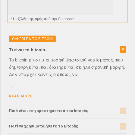
* H εξέλιξη της τιμής από την Coinbase
ΟΔΗΓΟΙ ΓΙΑ ΤΟ BITCOIN
Τι είναι το bitcoin;
To bitcoin είναι μια μορφή ψηφιακού νομίσματος, που
δημιουργείται και διατηρείται σε ηλεκτρονική μορφή.
Δέν υπάρχει κανείς ο οποίος να
…
READ MORE
Ποιά είναι τα χαρακτηριστικά του bitcoin;
Το bitcoin έχει αρκετά σημαντικά χαρακτηριστικά που
Γιατί να χρησιμοποιήσετε το Bitcoin;
το ξεχωρίζουν από τα ελεγχόμενα-από-κυβερνήσεις
νομίσματα.