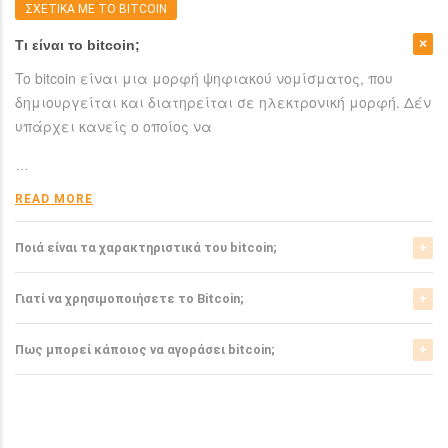
ΣΧΕΤΙΚΑ ΜΕ ΤΟ BITCOIN
Τι είναι το bitcoin;
To bitcoin είναι μια μορφή ψηφιακού νομίσματος, που
δημιουργείται και διατηρείται σε ηλεκτρονική μορφή. Δέν
υπάρχει κανείς ο οποίος να
…
READ MORE
Ποιά είναι τα χαρακτηριστικά του bitcoin;
Το bitcoin έχει αρκετά σημαντικά χαρακτηριστικά που το
Γιατί να χρησιμοποιήσετε το Bitcoin;
ξεχωρίζουν από τα ελεγχόμενα-από-κυβερνήσεις
νομίσματα.
Το bitcoin είναι μια σχετικά νέα μορφή νομίσματος, η
Πως μπορεί κάποιος να αγοράσει bitcoin;
οποία τώρα αρχίζει να γίνεται αποδεκτή από μιά μεγάλη
READ MORE
μερίδα του
Μπορείτε να αγοράσετε bitcoin είτε από τα αντίστοιχα
ανταλλακτήρια, είτε απευθείας από άλλους ιδιώτες
…
χρησιμοπιώντας πλατφόρμες όπως το localbitcoins για