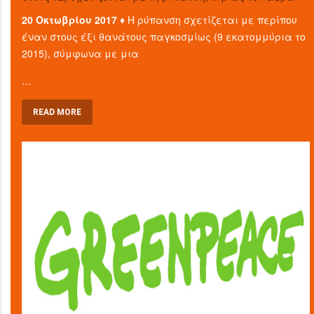
20 Οκτωβρίου 2017 ♦
Η ρύπανση σχετίζεται με περίπου
έναν στους έξι θανάτους παγκοσμίως (9 εκατομμύρια το
2015), σύμφωνα με μια
…
READ MORE