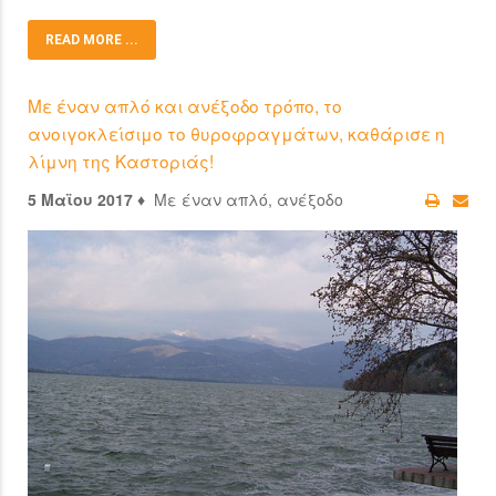
READ MORE ...
Με έναν απλό και ανέξοδο τρόπο, το
ανοιγοκλείσιμο το θυροφραγμάτων, καθάρισε η
λίμνη της Καστοριάς!
5 Μαϊου 2017 ♦
Με έναν απλό, ανέξοδο