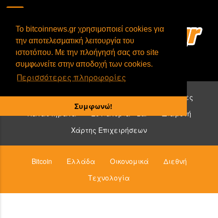
To bitcoinnews.gr χρησιμοποιεί cookies για
την αποτελεσματική λειτουργία του
ιστοτόπου. Με την πλοήγησή σας στο site
συμφωνείτε στην αποδοχή των cookies.
Περισσότερες πληροφορίες
Επιχειρήσεις που δέχονται bitcoin:
Υπηρεσίες
Συμφωνώ!
Καταστήματα
Εστιατόρια - Bar
Διαμονή
Χάρτης Επιχειρήσεων
Bitcoin
Ελλάδα
Οικονομικά
Διεθνή
Τεχνολογία