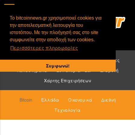
To bitcoinnews.gr χρησιμοποιεί cookies για
την αποτελεσματική λειτουργία του
ιστοτόπου. Με την πλοήγησή σας στο site
συμφωνείτε στην αποδοχή των cookies.
Περισσότερες πληροφορίες
Επιχειρήσεις που δέχονται bitcoin:
Υπηρεσίες
Συμφωνώ!
Καταστήματα
Εστιατόρια - Bar
Διαμονή
Χάρτης Επιχειρήσεων
Bitcoin
Ελλάδα
Οικονομικά
Διεθνή
Τεχνολογία