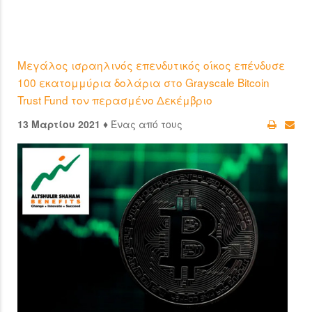
Mεγάλος ισραηλινός επενδυτικός οίκος επένδυσε
100 εκατομμύρια δολάρια στο Grayscale Bitcoin
Trust Fund τον περασμένο Δεκέμβριο
13 Μαρτίου 2021 ♦
Ένας από τους