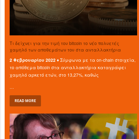
Τι δείχνει για την τιμή του bitcoin το νέο πολυετές
χαμηλό των αποθεμάτων του στα ανταλλακτήρια
2 Φεβρουαρίου 2022 ♦
Σύμφωνα με τα on-chain στοιχεία,
το απόθεμα bitcoin στα ανταλλακτήρια καταγράφει
χαμηλό αρκετό ετών, στο 13,27%, καθώς
…
READ MORE