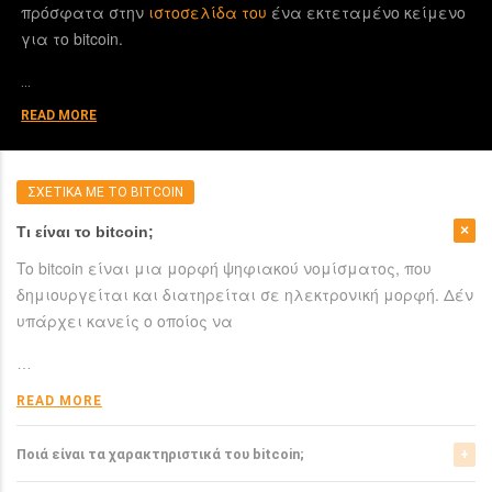
πρόσφατα στην
ιστοσελίδα του
ένα εκτεταμένο κείμενο
για το bitcoin.
…
READ MORE
ΣΧΕΤΙΚΑ ΜΕ ΤΟ BITCOIN
Τι είναι το bitcoin;
To bitcoin είναι μια μορφή ψηφιακού νομίσματος, που
δημιουργείται και διατηρείται σε ηλεκτρονική μορφή. Δέν
υπάρχει κανείς ο οποίος να
…
READ MORE
Ποιά είναι τα χαρακτηριστικά του bitcoin;
Το bitcoin έχει αρκετά σημαντικά χαρακτηριστικά που το