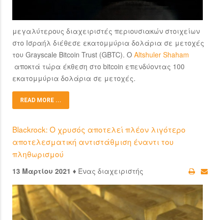
μεγαλύτερους διαχειριστές περιουσιακών στοιχείων
στο Ισραήλ διέθεσε εκατομμύρια δολάρια σε μετοχές
του Grayscale Bitcoin Trust (GBTC). Ο
Altshuler Shaham
αποκτά τώρα έκθεση στο bitcoin επενδύοντας 100
εκατομμύρια δολάρια σε μετοχές.
READ MORE ...
Blackrock: Ο χρυσός αποτελεί πλέον λιγότερο
αποτελεσματική αντιστάθμιση έναντι του
πληθωρισμού
13 Μαρτίου 2021 ♦
Ένας διαχειριστής