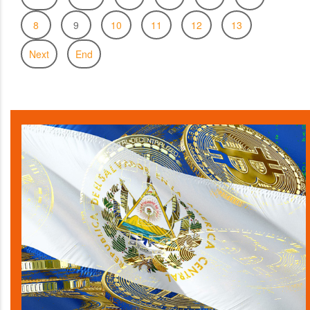
8
9
10
11
12
13
Next
End