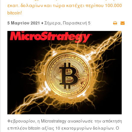
εκατ. δολαρίων και τώρα κατέχει περίπου 100.000
bitcoin!
5 Μαρτίου 2021 ♦
Σήμερα, Παρασκευή 5
Φεβρουαρίου, η Microstrategy ανακοίνωσε την απόκτηση
επιπλέον bitcoin αξίας 10 εκατομμυρίων δολαρίων. Ο