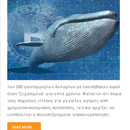
των 280 εκατομμυρίων δολαρίων μετακινήθηκαν αφού
ήταν 'ξεχασμένα' για επτά χρόνια. Φαίνεται ότι παρά
τους πηχαίους τίτλους για μεγάλες αγορές από
χρηματοοικονομικούς κολοσσούς, τελικά αρχίζει να
υλοποιείται η πολυσυζητημένη 'αποκεντροποίηση'.
READ MORE ...