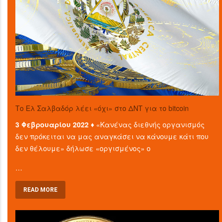
Το Ελ Σαλβαδόρ λέει «όχι» στο ΔΝΤ για το bitcoin
3 Φεβρουαρίου 2022 ♦
«Κανένας διεθνής οργανισμός
δεν πρόκειται να μας αναγκάσει να κάνουμε κάτι που
δεν θέλουμε» δήλωσε «οργισμένος» ο
…
READ MORE