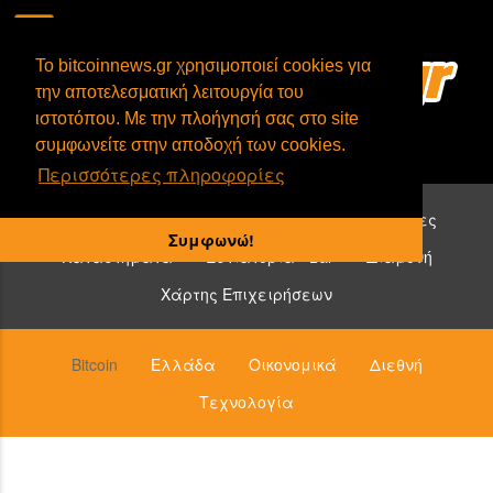
To bitcoinnews.gr χρησιμοποιεί cookies για
την αποτελεσματική λειτουργία του
ιστοτόπου. Με την πλοήγησή σας στο site
συμφωνείτε στην αποδοχή των cookies.
Περισσότερες πληροφορίες
Επιχειρήσεις που δέχονται bitcoin:
Υπηρεσίες
Συμφωνώ!
Καταστήματα
Εστιατόρια - Bar
Διαμονή
Χάρτης Επιχειρήσεων
Bitcoin
Ελλάδα
Οικονομικά
Διεθνή
Τεχνολογία