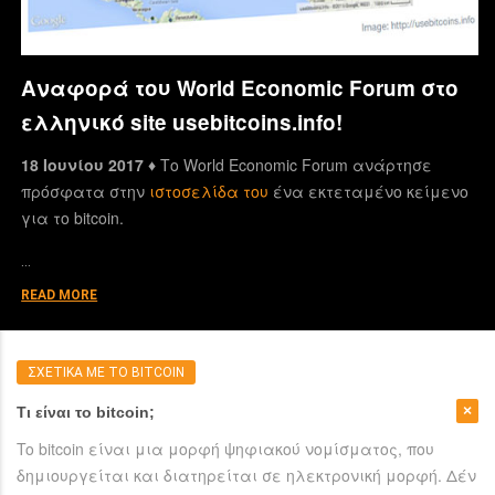
Αναφορά του World Economic Forum στο
ελληνικό site usebitcoins.info!
18 Ιουνίου 2017 ♦
Το World Economic Forum ανάρτησε
πρόσφατα στην
ιστοσελίδα του
ένα εκτεταμένο κείμενο
για το bitcoin.
…
READ MORE
ΣΧΕΤΙΚΑ ΜΕ ΤΟ BITCOIN
Τι είναι το bitcoin;
To bitcoin είναι μια μορφή ψηφιακού νομίσματος, που
δημιουργείται και διατηρείται σε ηλεκτρονική μορφή. Δέν