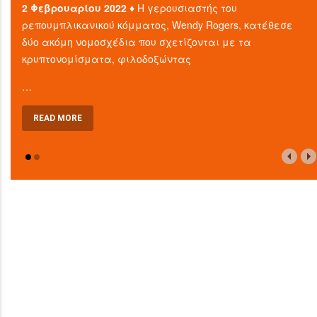
2 Φεβρουαρίου 2022 ♦
Η γερουσιαστής του
ρεπουμπλικανικού κόμματος, Wendy Rogers, κατέθεσε
δύο ακόμη νομοσχέδια που σχετίζονται με τα
κρυπτονομίσματα, φιλοδοξώντας
…
READ MORE